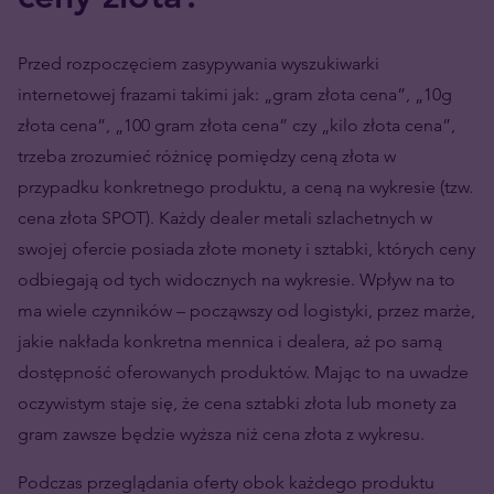
Przed rozpoczęciem zasypywania wyszukiwarki
internetowej frazami takimi jak: „gram złota cena”, „10g
złota cena”, „100 gram złota cena” czy „kilo złota cena”,
trzeba zrozumieć różnicę pomiędzy ceną złota w
przypadku konkretnego produktu, a ceną na wykresie (tzw.
cena złota SPOT). Każdy dealer metali szlachetnych w
swojej ofercie posiada złote monety i sztabki, których ceny
odbiegają od tych widocznych na wykresie. Wpływ na to
ma wiele czynników – począwszy od logistyki, przez marże,
jakie nakłada konkretna mennica i dealera, aż po samą
dostępność oferowanych produktów. Mając to na uwadze
oczywistym staje się, że cena sztabki złota lub monety za
gram zawsze będzie wyższa niż cena złota z wykresu.
Podczas przeglądania oferty obok każdego produktu