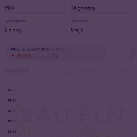
Typ wykresu
Jednostka
Obecna cena
16149,30 PLN / oz
-38,00 PLN / oz
-0.23
%
Złoto/PLN
Otwarcie:
16187,30
Zamknięcie:
16149,20
:
:
: