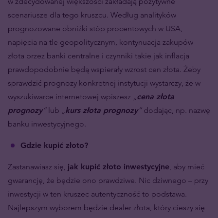
w zdecydowanej większości zakładają pozytywne
scenariusze dla tego kruszcu. Według analityków
prognozowane obniżki stóp procentowych w USA,
napięcia na tle geopolitycznym, kontynuacja zakupów
złota przez banki centralne i czynniki takie jak inflacja
prawdopodobnie będą wspierały wzrost cen złota. Żeby
sprawdzić prognozy konkretnej instytucji wystarczy, że w
wyszukiwarce internetowej wpiszesz
„
cena złota
prognozy
”
lub
„
kurs złota prognozy
”
dodając, np. nazwę
banku inwestycyjnego.
Gdzie kupić złoto?
Zastanawiasz się,
jak kupić złoto inwestycyjne
, aby mieć
gwarancję, że będzie ono prawdziwe. Nic dziwnego – przy
inwestycji w ten kruszec autentyczność to podstawa.
Najlepszym wyborem będzie dealer złota, który cieszy się