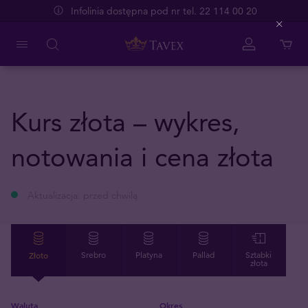
Infolinia dostępna pod nr tel. 22 114 00 20
Close
Kurs złota – wykres,
notowania i cena złota
Aktualizacja:
przed chwilą
Złoto
Srebro
Platyna
Pallad
Sztabki
złota
Waluta
Okres