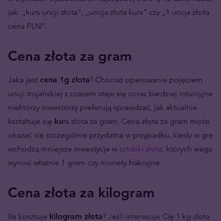
jak: „kurs uncji złota”, „uncja złota kurs” czy „1 uncja złota
cena PLN”.
Cena złota za gram
Jaka jest
cena 1g złota
? Chociaż operowanie pojęciem
uncji trojańskiej z czasem staje się coraz bardziej intuicyjne
niektórzy inwestorzy preferują sprawdzać, jak aktualnie
kształtuje się
ku
rs złota za gram. Cena złota za gram może
okazać się szczególnie przydatna w przypadku, kiedy w grę
wchodzą mniejsze inwestycje w
sztabki złota
, których waga
wynosi właśnie 1 gram czy monety frakcyjne.
Cena złota za kilogram
Ile kosztuje
kilogram złota
? Jeśli interesuje Cię 1 kg złota