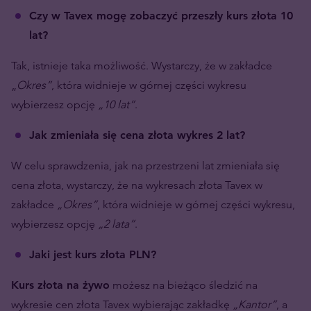
Czy w Tavex mogę zobaczyć przeszły kurs złota 10
lat?
Tak, istnieje taka możliwość. Wystarczy, że w zakładce
„
Okres”
, która widnieje w górnej części wykresu
wybierzesz opcję
„10 lat”
.
Jak zmieniała się cena złota wykres 2 lat?
W celu sprawdzenia, jak na przestrzeni lat zmieniała się
cena złota, wystarczy, że na wykresach złota Tavex w
zakładce
„Okres”
, która widnieje w górnej części wykresu,
wybierzesz opcję
„2 lata”
.
Jaki jest kurs złota PLN?
Kurs złota na żywo
możesz na bieżąco śledzić na
wykresie cen złota Tavex wybierając zakładkę
„Kantor”
, a