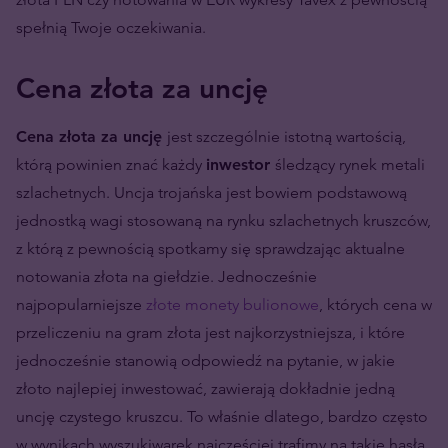
spełnią Twoje oczekiwania.
Cena złota za uncję
Cena złota za uncję
jest szczególnie istotną wartością,
którą powinien znać każdy
inwestor
śledzący rynek metali
szlachetnych. Uncja trojańska jest bowiem podstawową
jednostką wagi stosowaną na rynku szlachetnych kruszców,
z którą z pewnością spotkamy się sprawdzając aktualne
notowania złota na giełdzie. Jednocześnie
najpopularniejsze
złote monety bulionowe
, których cena w
przeliczeniu na gram złota jest najkorzystniejsza, i które
jednocześnie stanowią odpowiedź na pytanie, w jakie
złoto najlepiej inwestować, zawierają dokładnie jedną
uncję czystego kruszcu. To właśnie dlatego, bardzo często
w wynikach wyszukiwarek najczęściej trafimy na takie hasła,