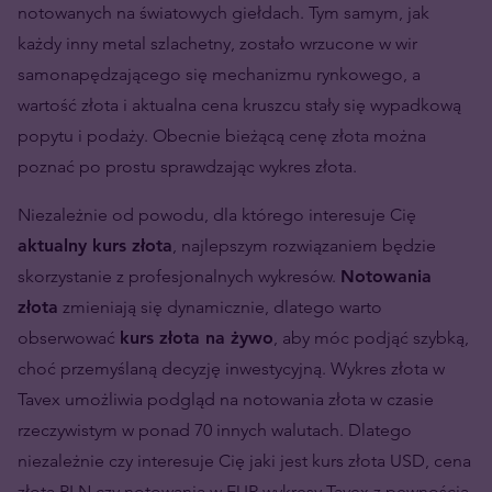
notowanych na światowych giełdach. Tym samym, jak
każdy inny metal szlachetny, zostało wrzucone w wir
samonapędzającego się mechanizmu rynkowego, a
wartość złota i aktualna cena kruszcu stały się wypadkową
popytu i podaży. Obecnie bieżącą cenę złota można
poznać po prostu sprawdzając wykres złota.
Niezależnie od powodu, dla którego interesuje Cię
aktualny kurs złota
, najlepszym rozwiązaniem będzie
skorzystanie z profesjonalnych wykresów.
Notowania
złota
zmieniają się dynamicznie, dlatego warto
obserwować
kurs złota na żywo
, aby móc podjąć szybką,
choć przemyślaną decyzję inwestycyjną. Wykres złota w
Tavex umożliwia podgląd na notowania złota w czasie
rzeczywistym w ponad 70 innych walutach. Dlatego
niezależnie czy interesuje Cię jaki jest kurs złota USD, cena
złota PLN czy notowania w EUR wykresy Tavex z pewnością