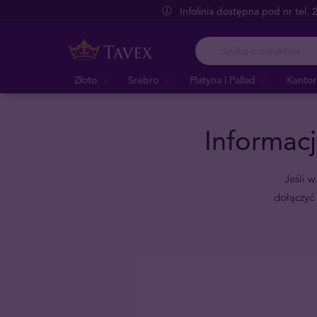
Infolinia dostępna pod nr tel.
Złoto
Srebro
Platyna i Pallad
Kantor
Informac
Jeśli 
dołączyć 