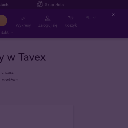
tach.
Skup złota
PL
Close
Wykresy
Zaloguj się
Koszyk
ntakt
y w Tavex
i chcesz
j poniższe