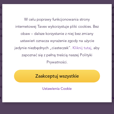
 swoich danych, w tym uzyskania ich kopii, sprostowania danyc
a przetwarzania, wniesienia sprzeciwu wobec przetwarzania oraz
W celu poprawy funkcjonowania strony
tórych przetwarzanie wyraziłeś zgodę) do innego administrator
internetowej Tavex wykorzystuje pliki cookies. Bez
skargi do Prezesa Urzędu Ochrony Danych Osobowych. Cofnięc
obaw – dalsze korzystanie z niej bez zmiany
ść z prawem przetwarzania, którego dokonano na podstawie zg
ustawień oznacza wyrażenie zgody na użycie
jedynie niezbędnych „ciasteczek”.
Kliknij tutaj
, aby
zetwarzamy w celu prowadzenia rekrutacji na stanowisko wsk
zapoznać się z pełną treścią naszej Polityki
y niż 60 dni od momentu jej zakończenia, a gdy wyraziłaś/eś zg
Prywatności.
 lub wysłałeś zgłoszenie z własnej inicjatywy przez okres nie dłu
ia.
Zaakceptuj wszystkie
ich danych osobowych poza Europejski Obszar Gospodarczy.
Ustawienia Cookie
z się z nami skontaktować pod adresem mailowym
dop@tav