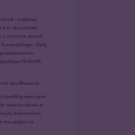
ia jak i z własnej
 o.o. dla potrzeb
ku o ochronie danych
 Europejskiego i Rady
z przetwarzaniem
dyrektywy 95/46/WE
mail dpo@tavex.pl.
wych (według wymogów
do wzięcia udziału w
 Twojej dobrowolnej
nie ma wpływu na