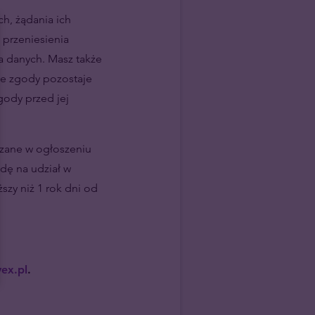
h, żądania ich
 przeniesienia
a danych. Masz także
ie zgody pozostaje
ody przed jej
azane w ogłoszeniu
odę na udział w
ższy niż 1 rok dni od
ex.pl
.