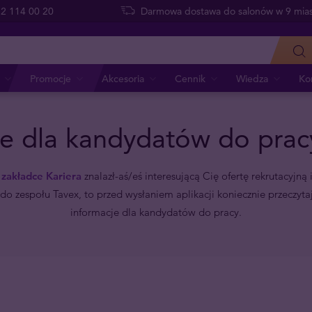
 22 114 00 20
Darmowa dostawa do salonów w 9 mias
Promocje
Akcesoria
Cennik
Wiedza
Ko
je dla kandydatów do prac
w
zakładce Kariera
znalazł-aś/eś interesującą Cię ofertę rekrutacyjną 
do zespołu Tavex, to przed wysłaniem aplikacji koniecznie przeczyta
informacje dla kandydatów do pracy.