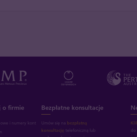
 o firmie
Bezpłatne konsultacje
Ne
mowe i numery kont
Umów się na
bezpłatną
Kli
konsultację
telefoniczną lub
do 
n