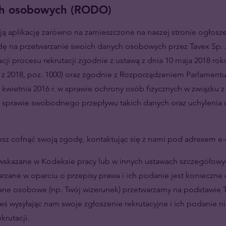
h osobowych (RODO)
ją aplikację zarówno na zamieszczone na naszej stronie ogłoszen
odę na przetwarzanie swoich danych osobowych przez Tavex Sp. z
cji procesu rekrutacji zgodnie z ustawą z dnia 10 maja 2018 ro
z 2018, poz. 1000) oraz zgodnie z Rozporządzeniem Parlamentu
7 kwietnia 2016 r. w sprawie ochrony osób fizycznych w związku 
 sprawie swobodnego przepływu takich danych oraz uchylenia 
z cofnąć swoją zgodę, kontaktując się z nami pod adresem e-
skazane w Kodeksie pracy lub w innych ustawach szczegóło
arzane w oparciu o przepisy prawa i ich podanie jest konieczne 
 dane osobowe (np. Twój wizerunek) przetwarzamy na podstawie
/eś wysyłając nam swoje zgłoszenie rekrutacyjne i ich podanie 
krutacji.