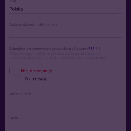
Kraj
Data urodzenia – dd.mm.rrrr
Zajmujesz eksponowane stanowisko polityczne (
PEP
)?
*
(Odpowiadając na pytanie oświadczasz, że jesteś świadomy
odpowiedzialności karnej za składanie fałszywych oświadczeń.)
Nie, nie zajmuję
Tak, zajmuję
Adres e-mail:
Hasło