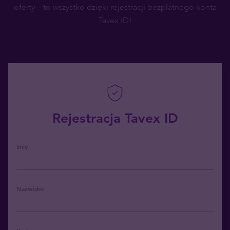
oferty – to wszystko dzięki rejestracji bezpłatnego konta
Tavex ID!
Rejestracja Tavex ID
Imię
Nazwisko