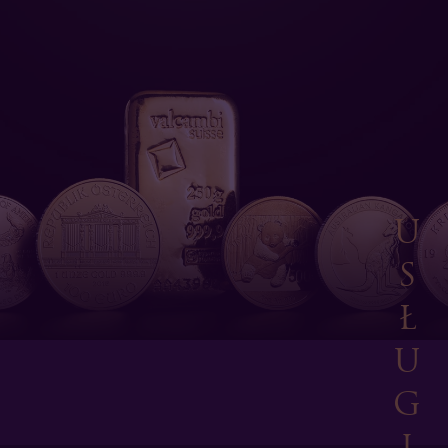
U
S
Ł
U
G
I