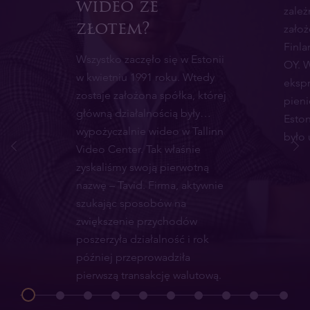
wideo ze
zależ
złotem?
założ
Finla
Wszystko zaczęło się w Estonii
OY. 
w kwietniu 1991 roku. Wtedy
eksp
zostaje założona spółka, której
pieni
główną działalnością były…
Eston
wypożyczalnie wideo w Tallinn
było 
Video Center. Tak właśnie
zyskaliśmy swoją pierwotną
nazwę – Tavid. Firma, aktywnie
szukając sposobów na
zwiększenie przychodów
poszerzyła działalność i rok
później przeprowadziła
pierwszą transakcję walutową.