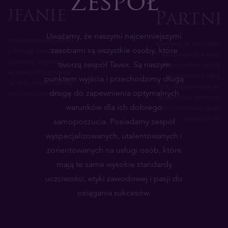
Zespół
ufanie
Partne
Uważamy, że naszymi najcenniejszymi
 produkty wysokiej jakości,
Wierzymy, że nasi partnerz
zasobami są wszystkie osoby, które
aną obsługę, bezstronne
kluczową rolę w naszym
i bezpieczny i wygodny
tworzą zespół Tavex. Są naszym
Bezpośrednio współpra
kowy rynek, który pozwala
mennicami z całego ś
punktem wyjścia i przechodzimy długą
niać złoto, srebro i walutę
Zobowiązujemy się wspie
drogę do zapewnienia optymalnych
epszych cenach na rynku.
długofalowe partnerstwa
warunków dla ich dobrego
który równoważy wzajemn
wszystkich stron
samopoczucia. Posiadamy zespół
wyspecjalizowanych, utalentowanych i
zorientowanych na usługi osób, które
mają te same wysokie standardy
uczciwości, etyki zawodowej i pasji do
osiągania sukcesów.