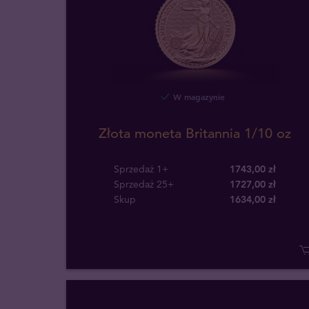
W magazynie
Złota moneta Britannia 1/10 oz
Sprzedaż 1+
1743,00 zł
Sprzedaż 25+
1727,00 zł
Skup
1634
,
00
zł