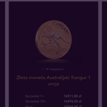
W magazynie
Złota moneta Australijski Kangur 1
uncja
Sprzedaż 1+
16511,00 zł
Sprzedaż 10+
16478,00 zł
Skup
15868
,
00
zł