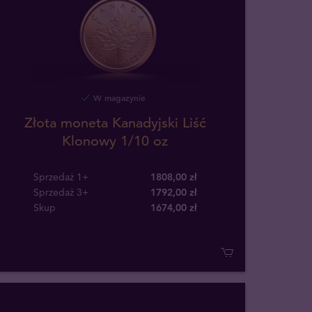
W magazynie
Złota moneta Kanadyjski Liść
Klonowy 1/10 oz
Sprzedaż 1+
1808,00 zł
Sprzedaż 3+
1792,00 zł
Skup
1674
,
00
zł