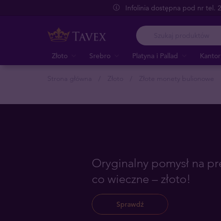
Infolinia dostępna pod nr tel.
Złoto
Srebro
Platyna i Pallad
Kantor
Strona główna
Złoto
Złote monety bulionowe
Oryginalny pomysł na pre
co wieczne – złoto!
Sprawdź