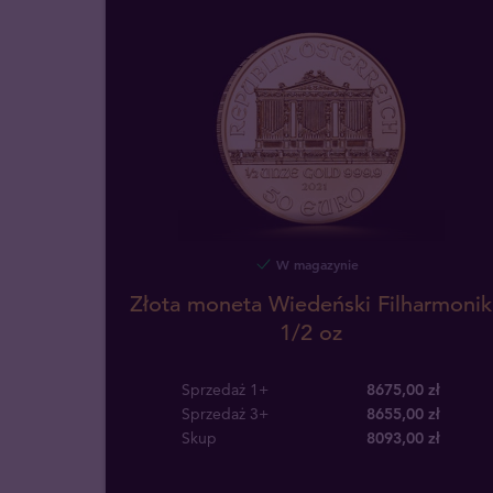
W magazynie
Złota moneta Wiedeński Filharmonik
1/2 oz
Sprzedaż 1+
8675,00 zł
Sprzedaż 3+
8655,00 zł
Skup
8093
,
00
zł