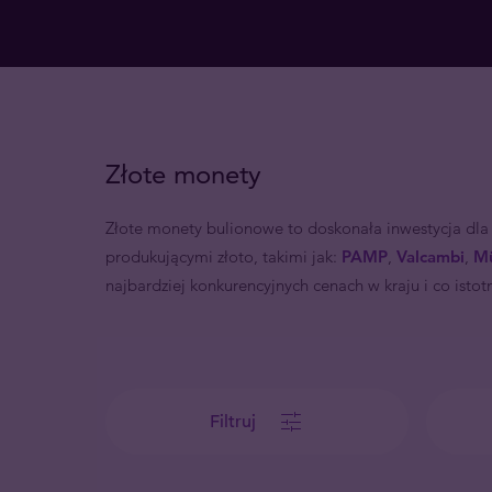
Złote monety
Złote monety bulionowe to doskonała inwestycja dla
produkującymi złoto, takimi jak:
PAMP
,
Valcambi
,
Mü
najbardziej konkurencyjnych cenach w kraju i co istot
Filtruj