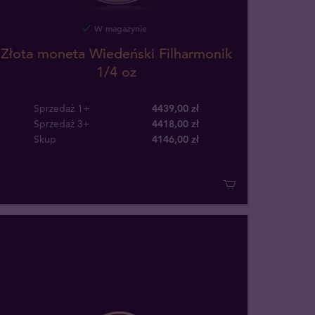
W magazynie
Złota moneta Wiedeński Filharmonik
1/4 oz
Sprzedaż 1+
4439,00 zł
Sprzedaż 3+
4418,00 zł
Skup
4146
,
00
zł