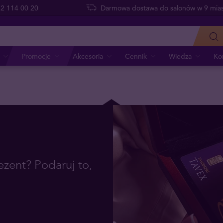
 22 114 00 20
Darmowa dostawa do salonów w 9 mias
Promocje
Akcesoria
Cennik
Wiedza
Ko
zent? Podaruj to,