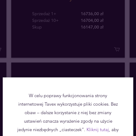
Sprzedaż 1+
16736,00 zł
Sprzedaż 10+
16704,00 zł
Skup
16147
,
00
zł
W celu poprawy funkcjonowania strony
internetowej Tavex wykorzystuje pliki cookies. Bez
obaw – dalsze korzystanie z niej bez zmiany
ustawień oznacza wyrażenie zgody na użycie
jedynie niezbędnych „ciasteczek”.
Kliknij tutaj
, aby