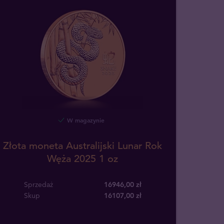
W magazynie
Złota moneta Australijski Lunar Rok
Węża 2025 1 oz
Sprzedaż
16946,00 zł
Skup
16107
,
00
zł