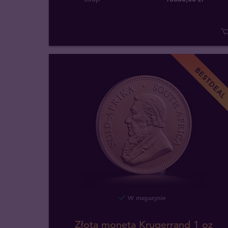
BESTDEAL
W magazynie
Złota moneta Krugerrand 1 oz