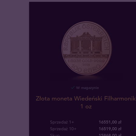
W magazynie
Złota moneta Wiedeński Filharmonik
1 oz
Sprzedaż 1+
16551,00 zł
Sprzedaż 10+
16519,00 zł
Skup
15868
,
00
zł