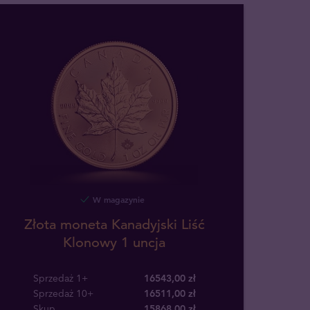
W magazynie
Złota moneta Kanadyjski Liść
Klonowy 1 uncja
Sprzedaż 1+
16543,00 zł
Sprzedaż 10+
16511,00 zł
Skup
15868
,
00
zł