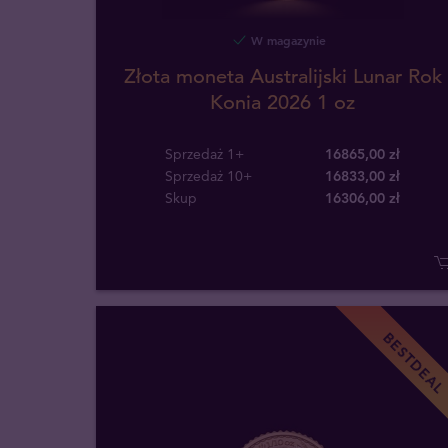
W magazynie
Złota moneta Australijski Lunar Rok
Konia 2026 1 oz
Sprzedaż 1+
16865,00 zł
Sprzedaż 10+
16833,00 zł
Skup
16306
,
00
zł
BESTDEAL