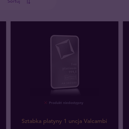
Sortuj
Produkt niedostępny
Sztabka platyny 1 uncja Valcambi