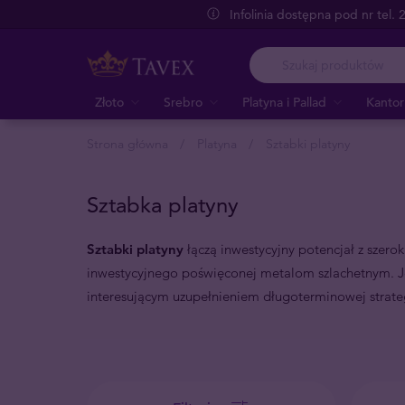
Infolinia dostępna pod nr tel.
Złoto
Srebro
Platyna i Pallad
Kantor
Strona główna
Platyna
Sztabki platyny
Sztabka platyny
Sztabki platyny
łączą inwestycyjny potencjał z szer
inwestycyjnego poświęconej metalom szlachetnym. Jeś
interesującym uzupełnieniem długoterminowej strateg