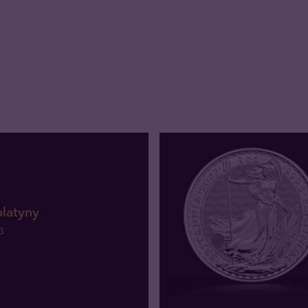
platyny
3