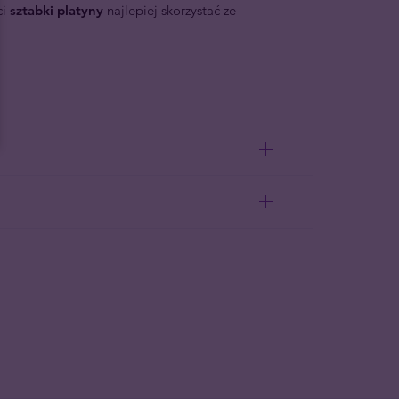
ci
sztabki platyny
najlepiej skorzystać ze