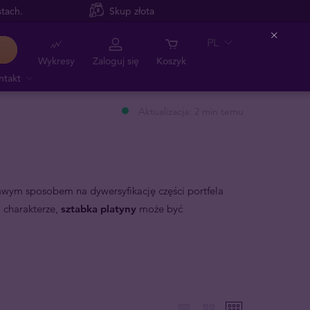
tach.
Skup złota
PL
Close
Wykresy
Zaloguj się
Koszyk
ntakt
Aktualizacja: 2 min temu
awym sposobem na dywersyfikację części portfela
 charakterze,
sztabka platyny
może być