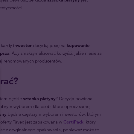
entyczności.
l każdy
inwestor
decydując się na
kupowanie
epsza
. Aby zmaksymalizować korzyści, jakie niesie za
iej renomowanych producentów.
rać?
niem będzie
sztabka platyny
? Decyzja powinna
 dobrym wyborem dla osób, które oprócz samej
tyny
będzie częstszym wyborem inwestorów, którym
 oferty Tavex jest zapakowana w
CertiPack
, który
ać z oryginalnego opakowania, ponieważ może to