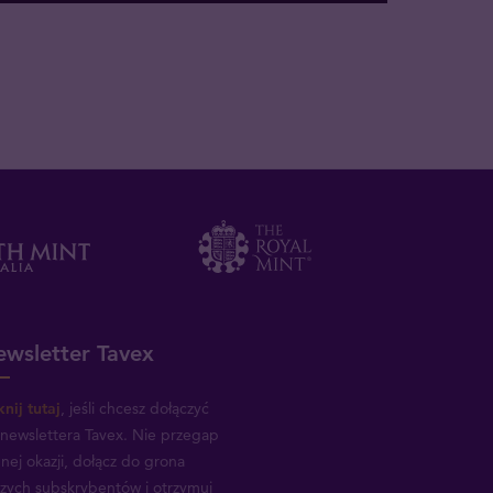
wsletter Tavex
knij tutaj
, jeśli chcesz dołączyć
newslettera Tavex.
Nie przegap
nej okazji, dołącz do grona
zych subskrybentów i otrzymuj