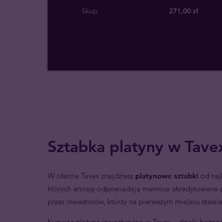
Skup
271
,
00
zł
Sztabka platyny w Tave
W ofercie Tavex znajdziesz
platynowe sztabki
od naj
których emisję odpowiadają mennice akredytowane 
przez inwestorów, którzy na pierwszym miejscu stawi
Kupując platynę inwestycyjną w Tavex – dzięki bez