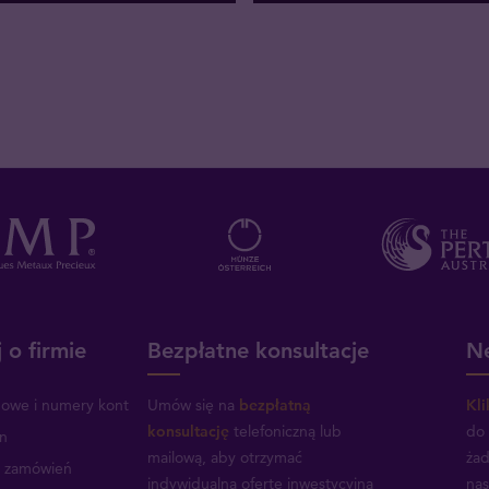
 o firmie
Bezpłatne konsultacje
Ne
mowe i numery kont
Umów się na
bezpłatną
Kli
konsultację
telefoniczną lub
do 
n
mailową, aby otrzymać
żad
a zamówień
indywidualną ofertę inwestycyjną
nas