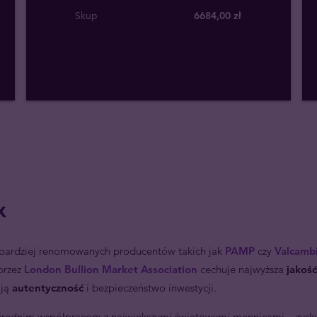
Skup
6684
,
00
zł
x
bardziej renomowanych producentów takich jak
PAMP
czy
Valcamb
przez
London Bullion Market Association
cechuje najwyższa
jakoś
ają
autentyczność
i bezpieczeństwo inwestycji.
pośrednim współpracom z największymi światowymi mennicami – zysk