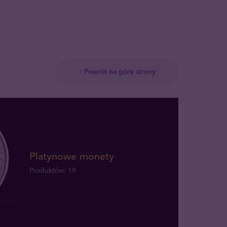
↑ Powrót na górę strony
Platynowe monety
Produktów: 19