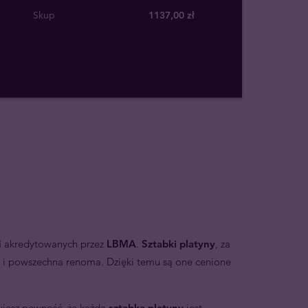
Skup
1137
,
00
zł
i
akredytowanych przez
LBMA
.
Sztabki platyny
, za
ć
i powszechna renoma. Dzięki temu są one cenione
ujesz pewność, że każda
sztabka platyny
jest