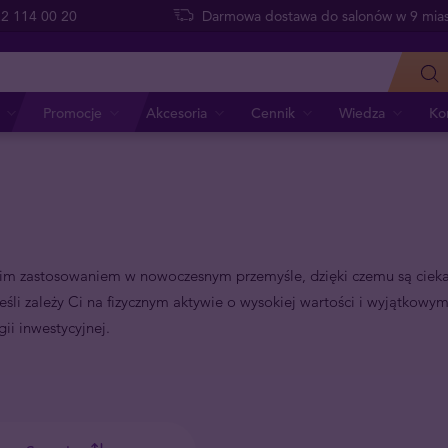
 22 114 00 20
Darmowa dostawa do salonów w 9 mias
Promocje
Akcesoria
Cennik
Wiedza
Ko
okim zastosowaniem w nowoczesnym przemyśle, dzięki czemu są ciek
li zależy Ci na fizycznym aktywie o wysokiej wartości i wyjątkowym
ii inwestycyjnej.