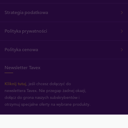
Strategia podatkowa
Polityka prywatności
Polityka cenowa
Newsletter Tavex
Kliknij tutaj
, jeśli chcesz dołączyć do
newslettera Tavex.
Nie przegap żadnej okazji,
dołącz do grona naszych subskrybentów i
otrzymuj specjalne oferty na wybrane produkty.