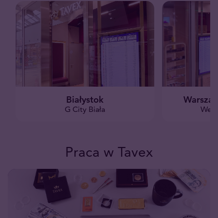
Białystok
Warszaw
G City Biała
West
Praca w Tavex