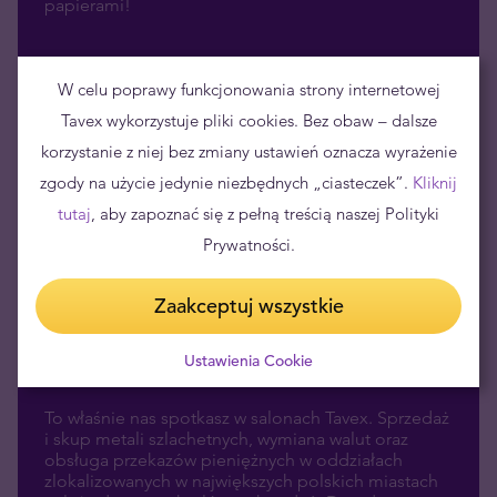
papierami!
W celu poprawy funkcjonowania strony internetowej
Tavex wykorzystuje pliki cookies. Bez obaw – dalsze
korzystanie z niej bez zmiany ustawień oznacza wyrażenie
zgody na użycie jedynie niezbędnych „ciasteczek”.
Kliknij
tutaj
, aby zapoznać się z pełną treścią naszej Polityki
Prywatności.
Zaakceptuj wszystkie
Ustawienia Cookie
Customer Service
To właśnie nas spotkasz w salonach Tavex. Sprzedaż
i skup metali szlachetnych, wymiana walut oraz
obsługa przekazów pieniężnych w oddziałach
zlokalizowanych w największych polskich miastach