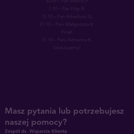
30.09 – Pan Marcin P.
7.10 – Pan Filip R.
15.10 – Pan Arkadiusz G.
21.10 – Pani Małgorzata K.
Finał:
31.10 – Pani Adrianna K.
Gratulujemy!
Masz pytania lub potrzebujesz
naszej pomocy?
Zespół ds. Wsparcia Klienta