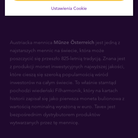
Ustawienia Cookie
Austriacka mennica
Münze Österreich
jest jedną z
najstarszych mennic na świecie, która może
poszczycić się przeszło 825-letnią tradycją. Znana jest
z produkcji monet inwestycyjnych najwyższej jakości,
które cieszą się szeroką popularnością wśród
inwestorów na całym świecie. To właśnie stamtąd
pochodzi wiedeński Filharmonik, który na kartach
historii zapisał się jako pierwsza moneta bulionowa z
wartością nominalną wyrażoną w euro. Tavex jest
bezpośrednim dystrybutorem produktów
wytwarzanych przez tę mennicę.