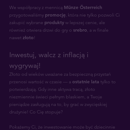
We współpracy z mennicą
Münze Österreich
przygotowaliśmy
promocję
, która nie tylko pozwoli Ci
zakupić wybrane
produkty
w lepszej cenie, ale
również otwiera drzwi do gry o
srebro
, a w finale
nawet
złoto
!
Inwestuj, walcz z inflacją i
wygrywaj!
Złoto od wieków uważane za bezpieczną przystań
przenosi wartość w czasie — a
ostatnie lata
tylko to
potwierdzają. Gdy inne aktywa tracą, złoto
niezmiennie świeci pełnym blaskiem, a Twoje
pieniądze zasługują na to, by grać w zwycięskiej
drużynie! Co Cię stopuje?
Pokażemy Ci, że inwestowanie może być dziecinnie