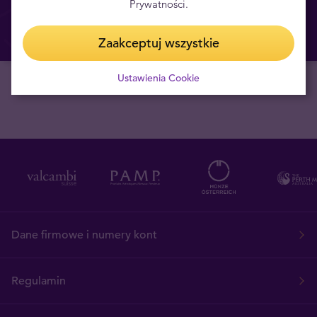
Prywatności.
Utwórz Tavex ID
Zaakceptuj wszystkie
Ustawienia Cookie
Dane firmowe i numery kont
Regulamin