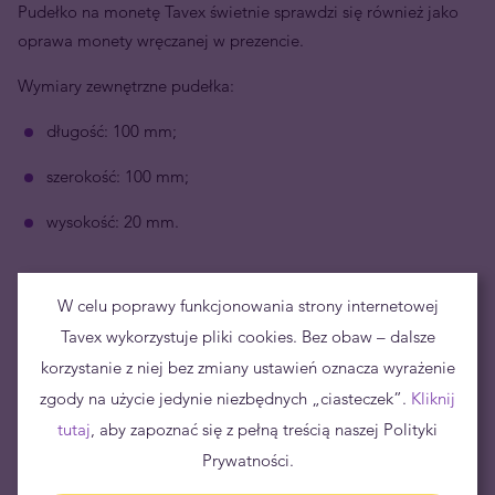
Pudełko na monetę Tavex świetnie sprawdzi się również jako
oprawa monety wręczanej w prezencie.
Wymiary zewnętrzne pudełka:
długość: 100 mm;
szerokość: 100 mm;
wysokość: 20 mm.
W celu poprawy funkcjonowania strony internetowej
Tavex wykorzystuje pliki cookies. Bez obaw – dalsze
korzystanie z niej bez zmiany ustawień oznacza wyrażenie
zgody na użycie jedynie niezbędnych „ciasteczek”.
Kliknij
tutaj
, aby zapoznać się z pełną treścią naszej Polityki
Prywatności.