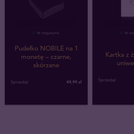
W magazynie
W mag
Pudełko NOBILE na 1
Kartka z 
monetę – czarne,
uniwe
skórzane
Sprzedaż
Sprzedaż
49,99 zł