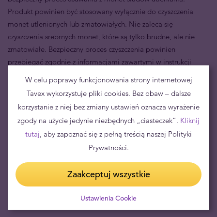
Produkt powinien być stosowany wyłącznie do czyszczenia
monet utlenionych lub zmatowiałych. Nie zaleca się
czyszczenia srebrnych monet, które są tylko brudne, ale nie
zmatowiałe. Bezpieczny proces czyszczenia powinien
przebiegać zgodnie z informacjami zawartymi w instrukcji
obsługi produktu.
W celu poprawy funkcjonowania strony internetowej
Tavex wykorzystuje pliki cookies. Bez obaw – dalsze
Produkt nie nadaje się do czyszczenia monet wykonanych ze
złota lub innych metali.
korzystanie z niej bez zmiany ustawień oznacza wyrażenie
zgody na użycie jedynie niezbędnych „ciasteczek”.
Kliknij
Pojemność:150 ml
tutaj
, aby zapoznać się z pełną treścią naszej Polityki
Prywatności.
Zaakceptuj wszystkie
Ustawienia Cookie