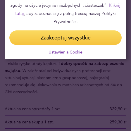
zgody na użycie jedynie niezbędnych „ciasteczek”.
Kliknij
tutaj
, aby zapoznać się z pełną treścią naszej Polityki
Prywatności.
Zaakceptuj wszystkie
Długoterminowa inwestycja w srebro
Ustawienia Cookie
Inwestycja w fizyczne srebro to – w perspektywie długoterminowej
– niskie ryzyko utraty kapitału i
dobry sposób na zabezpieczenie
majątku
. W zależności od indywidualnych preferencji oraz
aktualnej sytuacji ekonomiczno-gospodarczej, najczęściej
rekomenduje się ulokowanie w metalach szlachetnych od 5% do
20% oszczędności.
Aktualna cena sprzedaży 1 szt.
329,90 zł
Aktualna cena skupu 1 szt.
259,30 zł