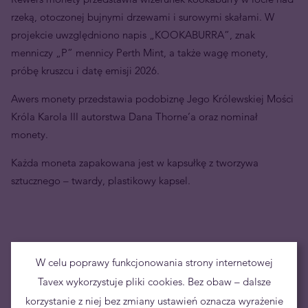
rzeką, otoczonej bujnymi drzewami i surowymi skałami. W
projekcie uwzględniono napis „KOOKABURRA”, znak
menniczy „P” mennicy Perth Mint, a także wagę monety,
próbę kruszcu i datę emisji 2026.
Awers monety przedstawia podobiznę Jego Królewskiej Mości
Króla Karola III autorstwa Dana Thorne’a oraz nominał
monety.
Każda moneta zapakowana jest w kapsułkę z tworzywa
sztucznego – twardy, plastikowy kapsel.
W celu poprawy funkcjonowania strony internetowej
Tavex wykorzystuje pliki cookies. Bez obaw – dalsze
korzystanie z niej bez zmiany ustawień oznacza wyrażenie