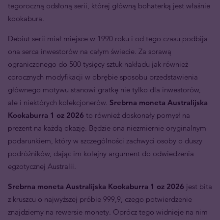
tegoroczną odsłoną serii, której główną bohaterką jest właśnie
kookabura.
Debiut serii miał miejsce w 1990 roku i od tego czasu podbija
ona serca inwestorów na całym świecie. Za sprawą
ograniczonego do 500 tysięcy sztuk nakładu jak również
corocznych modyfikacji w obrębie sposobu przedstawienia
głównego motywu stanowi gratkę nie tylko dla inwestorów,
ale i niektórych kolekcjonerów.
Srebrna moneta Australijska
Kookaburra 1 oz 2026
to również doskonały pomysł na
prezent na każdą okazję. Będzie ona niezmiernie oryginalnym
podarunkiem, który w szczególności zachwyci osoby o duszy
podróżników, dając im kolejny argument do odwiedzenia
egzotycznej Australii.
Srebrna moneta Australijska Kookaburra 1 oz 2026
jest bita
z kruszcu o najwyższej próbie 999,9, czego potwierdzenie
znajdziemy na rewersie monety. Oprócz tego widnieje na nim