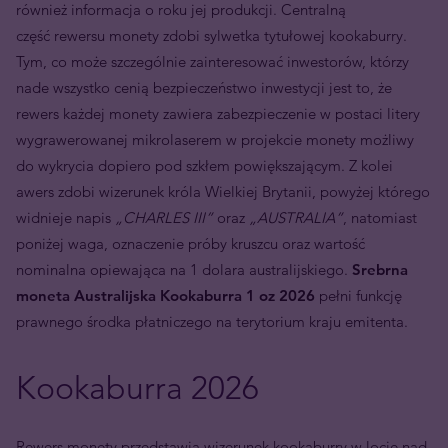
również informacja o roku jej produkcji. Centralną
część rewersu monety zdobi sylwetka tytułowej kookaburry.
Tym, co może szczególnie zainteresować inwestorów, którzy
nade wszystko cenią bezpieczeństwo inwestycji jest to, że
rewers każdej monety zawiera zabezpieczenie w postaci litery
wygrawerowanej mikrolaserem w projekcie monety możliwy
do wykrycia dopiero pod szkłem powiększającym. Z kolei
awers zdobi wizerunek króla Wielkiej Brytanii, powyżej którego
widnieje napis
„CHARLES III”
oraz
„AUSTRALIA”
, natomiast
poniżej waga, oznaczenie próby kruszcu oraz wartość
nominalna opiewająca na 1 dolara australijskiego.
Srebrna
moneta Australijska Kookaburra 1 oz 2026
pełni funkcję
prawnego środka płatniczego na terytorium kraju emitenta.
Kookaburra 2026
Rewers monety przedstawia wizerunek kookaburry w locie nad