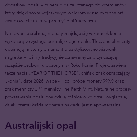
dodatkowi opalu – mineraloida zaliczanego do krzemianów,
który dzięki swym wyjątkowym walorom wizualnym znalazł
zastosowanie m.in. w przemyśle biżuteryjnym.
Na rewersie srebrnej monety znajduje się wizerunek konia
wykonany z czystego australijskiego opalu. Tłoczone elementy
obejmują misterny ornament oraz stylizowane wizerunki
nagietka – rośliny tradycyjnie uznawanej za przynoszącą
szczęście osobom urodzonym w Roku Konia. Projekt zawiera
także napis „YEAR OF THE HORSE”, chiński znak oznaczający
„konia”, datę 2026, wagę - 1 oz i próbę monety 999.9 oraz
znak menniczy „P” mennicy The Perth Mint. Naturalne procesy
powstawania opalu powodują różnice w kolorze i wyglądzie,
dzięki czemu każda moneta z nakładu jest niepowtarzalna.
Australijski opal