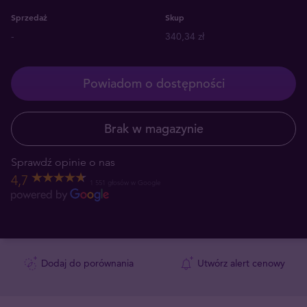
Sprzedaż
Skup
-
340,34 zł
Powiadom o dostępności
Brak w magazynie
Sprawdź opinie o nas
4,7
1 551 głosów w Google
Dodaj do porównania
Utwórz alert cenowy