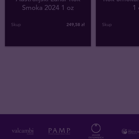
Smoka 2024 1 oz
1 
Skup
249
,
58
zł
Skup