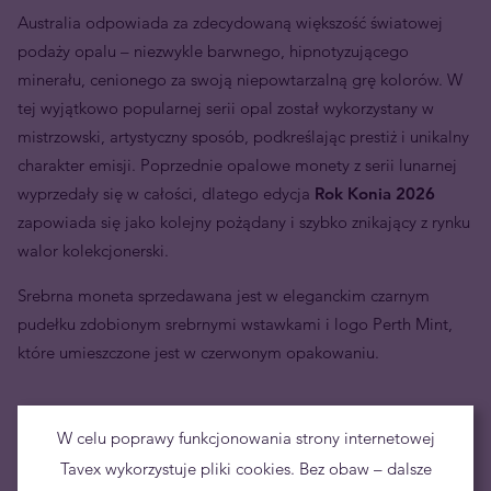
Australia odpowiada za zdecydowaną większość światowej
podaży opalu – niezwykle barwnego, hipnotyzującego
minerału, cenionego za swoją niepowtarzalną grę kolorów. W
tej wyjątkowo popularnej serii opal został wykorzystany w
mistrzowski, artystyczny sposób, podkreślając prestiż i unikalny
charakter emisji. Poprzednie opalowe monety z serii lunarnej
wyprzedały się w całości, dlatego edycja
Rok Konia 2026
zapowiada się jako kolejny pożądany i szybko znikający z rynku
walor kolekcjonerski.
Srebrna moneta sprzedawana jest w eleganckim czarnym
pudełku zdobionym srebrnymi wstawkami i logo Perth Mint,
które umieszczone jest w czerwonym opakowaniu.
W celu poprawy funkcjonowania strony internetowej
Tavex wykorzystuje pliki cookies. Bez obaw – dalsze