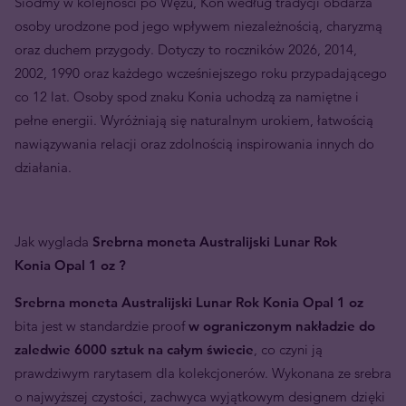
Siódmy w kolejności po Wężu, Koń według tradycji obdarza
osoby urodzone pod jego wpływem niezależnością, charyzmą
oraz duchem przygody. Dotyczy to roczników 2026, 2014,
2002, 1990 oraz każdego wcześniejszego roku przypadającego
co 12 lat. Osoby spod znaku Konia uchodzą za namiętne i
pełne energii. Wyróżniają się naturalnym urokiem, łatwością
nawiązywania relacji oraz zdolnością inspirowania innych do
działania.
Jak wyglada
Srebrna moneta Australijski Lunar Rok
Konia Opal 1 oz ?
Srebrna moneta Australijski Lunar Rok Konia Opal 1 oz
bita jest w standardzie proof
w ograniczonym nakładzie do
zaledwie 6000 sztuk na całym świecie
, co czyni ją
prawdziwym rarytasem dla kolekcjonerów. Wykonana ze srebra
o najwyższej czystości, zachwyca wyjątkowym designem dzięki