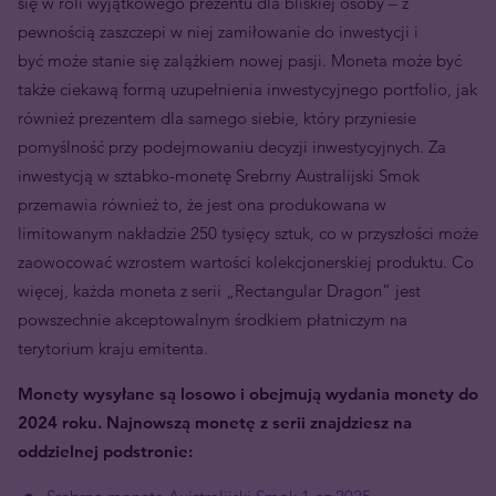
się w roli wyjątkowego prezentu dla bliskiej osoby – z
pewnością zaszczepi w niej zamiłowanie do inwestycji i
być może stanie się zalążkiem nowej pasji. Moneta może być
także ciekawą formą uzupełnienia inwestycyjnego portfolio, jak
również prezentem dla samego siebie, który przyniesie
pomyślność przy podejmowaniu decyzji inwestycyjnych. Za
inwestycją w sztabko-monetę Srebrny Australijski Smok
przemawia również to, że jest ona produkowana w
limitowanym nakładzie 250 tysięcy sztuk, co w przyszłości może
zaowocować wzrostem wartości kolekcjonerskiej produktu. Co
więcej, każda moneta z serii „Rectangular Dragon” jest
powszechnie akceptowalnym środkiem płatniczym na
terytorium kraju emitenta.
Monety wysyłane są losowo i obejmują wydania monety do
2024 roku.
Najnowszą monetę z serii znajdziesz na
oddzielnej podstronie: