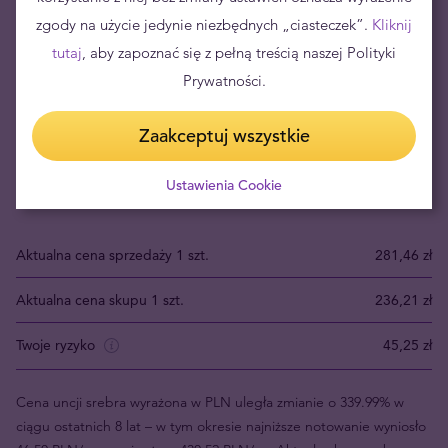
zgody na użycie jedynie niezbędnych „ciasteczek”.
Długoterminowa inwestycja w srebro
Kliknij
tutaj
, aby zapoznać się z pełną treścią naszej Polityki
Inwestycja w fizyczne srebro to – w perspektywie długoterminowej
Prywatności.
– niskie ryzyko utraty kapitału i
dobry sposób na zabezpieczenie
majątku
. W zależności od indywidualnych preferencji oraz
Zaakceptuj wszystkie
aktualnej sytuacji ekonomiczno-gospodarczej, najczęściej
rekomenduje się ulokowanie w metalach szlachetnych od 5% do
Ustawienia Cookie
20% oszczędności.
Aktualna cena sprzedaży 1 szt.
281,46 zł
Aktualna cena skupu 1 szt.
236,21 zł
Twoje ryzyko
45,25 zł
Cena uncji srebra wyrażona w PLN uległa zmianie o 339.99% w
ciągu ostatnich 8 lat – w tym okresie najniższe notowanie wyniosło