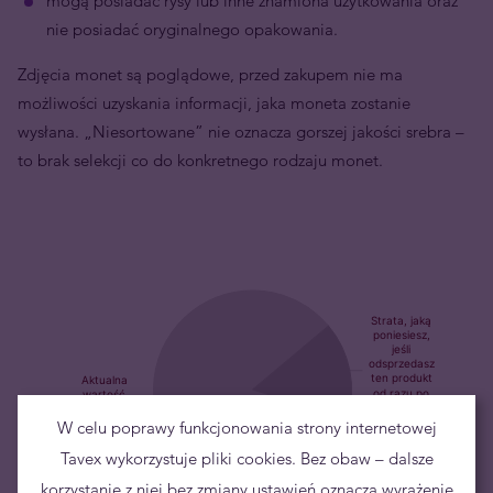
mogą posiadać rysy lub inne znamiona użytkowania oraz
nie posiadać oryginalnego opakowania.
Zdjęcia monet są poglądowe, przed zakupem nie ma
możliwości uzyskania informacji, jaka moneta zostanie
wysłana.
„Niesortowane” nie oznacza gorszej jakości srebra –
to brak selekcji co do konkretnego rodzaju monet.
W celu poprawy funkcjonowania strony internetowej
Tavex wykorzystuje pliki cookies. Bez obaw – dalsze
korzystanie z niej bez zmiany ustawień oznacza wyrażenie