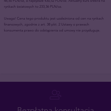
46,50 PLN/oz, a najwyższe 430,52 PLN/oz. Aktualny kurs srebra na
rynkach światowych to 233,36 PLN/oz.
Uwaga! Cena tego produktu jest uzależniona od cen na rynkach
finansowych, zgodnie z art. 38 pkt. 2 Ustawy o prawach
konsumenta prawo do odstąpienia od umowy nie przysługuje.
Bezpłatna konsultacja