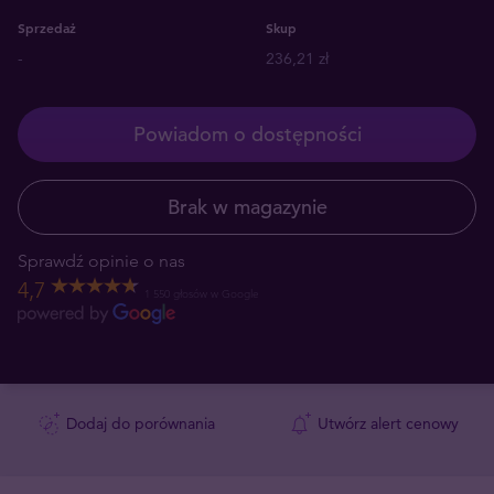
Sprzedaż
Skup
-
236,21 zł
Powiadom o dostępności
Brak w magazynie
Sprawdź opinie o nas
4,7
1 550 głosów w Google
Dodaj do porównania
Utwórz alert cenowy