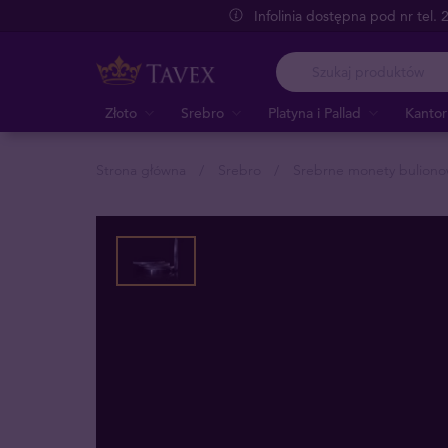
Infolinia dostępna pod nr tel.
Złoto
Srebro
Platyna i Pallad
Kantor
Strona główna
Srebro
Srebrne monety bulion