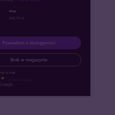
Skup
444,70 zł
Powiadom o dostępności
Brak w magazynie
ie o nas
1 551 głosów w Google