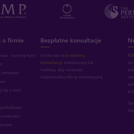
 o firmie
Bezpłatne konsultacje
Ne
mowe i numery kont
Umów się na
bezpłatną
Kli
konsultację
telefoniczną lub
do 
n
mailową, aby otrzymać
żad
a zamówień
indywidualną ofertę inwestycyjną
nas
vex
spe
j się z nami
pro
Tav
a podatkowa
Wsz
prywatności
cenowa