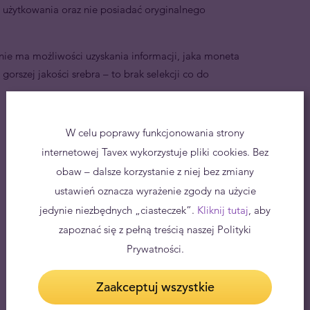
 użytkowania oraz nie posiadać oryginalnego
ie ma możliwości uzyskania informacji, jaka moneta
orszej jakości srebra – to brak selekcji co do
W celu poprawy funkcjonowania strony
internetowej Tavex wykorzystuje pliki cookies. Bez
obaw – dalsze korzystanie z niej bez zmiany
ustawień oznacza wyrażenie zgody na użycie
jedynie niezbędnych „ciasteczek”.
Kliknij tutaj
, aby
zapoznać się z pełną treścią naszej Polityki
Prywatności.
Zaakceptuj wszystkie