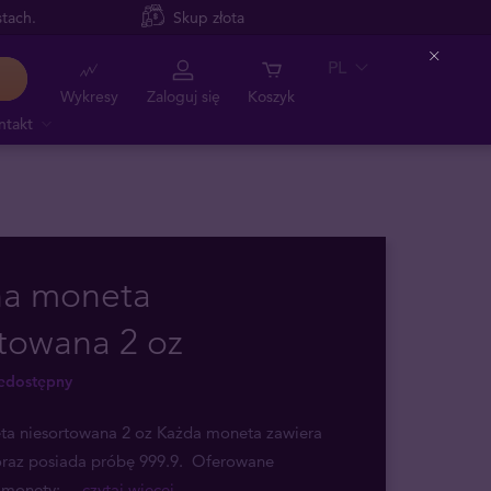
tach.
Skup złota
PL
Close
Wykresy
Zaloguj się
Koszyk
ntakt
na moneta
towana 2 oz
iedostępny
ta niesortowana 2 oz Każda moneta zawiera
 oraz posiada próbę 999.9. Oferowane
 monety:
... czytaj więcej