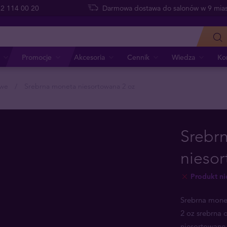
 22 114 00 20
Darmowa dostawa do salonów w 9 mias
Promocje
Akcesoria
Cennik
Wiedza
Ko
owe
Srebrna moneta niesortowana 2 oz
Srebr
niesor
Produkt n
Srebrna mone
2 oz srebrna
niesortowane