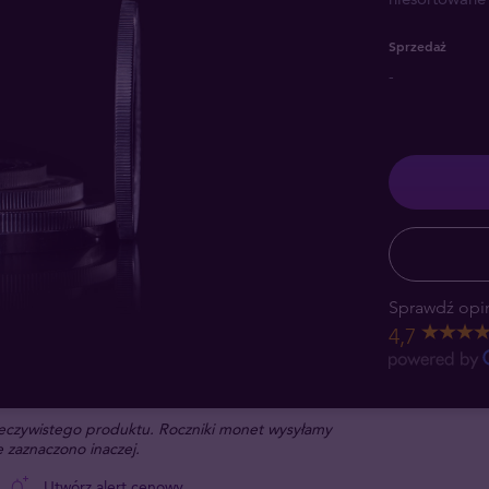
Sprzedaż
-
Sprawdź opin
4,7
rzeczywistego produktu. Roczniki monet wysyłamy
 zaznaczono inaczej.
Utwórz alert cenowy