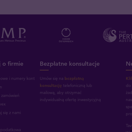
 o firmie
Bezpłatne konsultacje
Ne
mowe i numery kont
Umów się na
bezpłatną
Kli
konsultację
telefoniczną lub
do 
n
mailową, aby otrzymać
żad
a zamówień
indywidualną ofertę inwestycyjną
nas
vex
spe
j się z nami
pro
Tav
a podatkowa