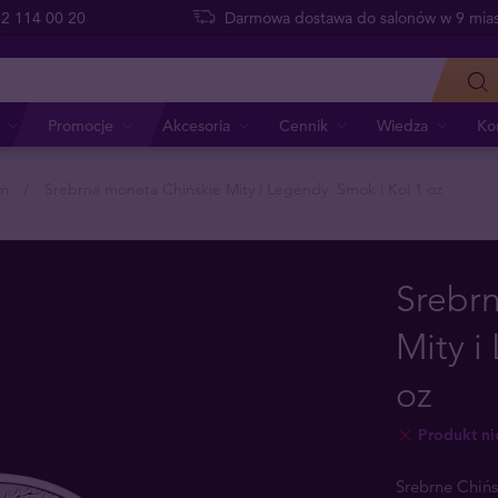
 22 114 00 20
Darmowa dostawa do salonów w 9 mias
Promocje
Akcesoria
Cennik
Wiedza
Ko
um
Srebrna moneta Chińskie Mity i Legendy: Smok i Koi 1 oz
Srebr
Mity i
oz
Produkt n
Srebrne Chińs