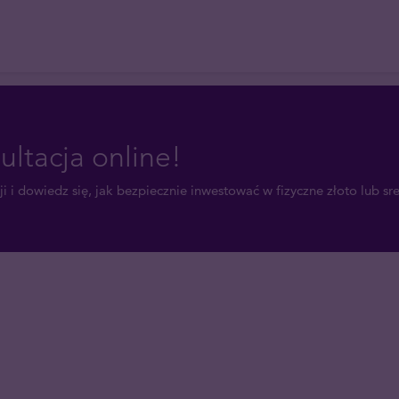
ultacja online!
i i dowiedz się, jak bezpiecznie inwestować w fizyczne złoto lub sr