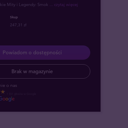
skie Mity i Legendy: Smok
... czytaj więcej
Skup
247,31 zł
Powiadom o dostępności
Brak w magazynie
ie o nas
1 551 głosów w Google