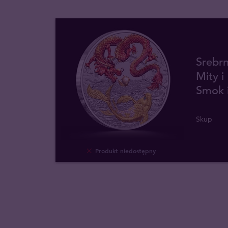
Srebr
Mity 
Smok i
Skup
Produkt niedostępny