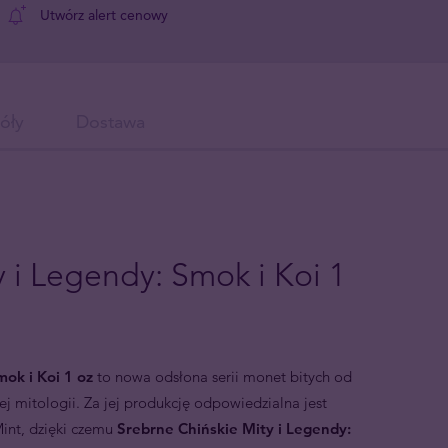
Utwórz alert cenowy
óły
Dostawa
 i Legendy: Smok i Koi 1
mok i Koi 1 oz
to nowa odsłona serii monet bitych od
j mitologii. Za jej produkcję odpowiedzialna jest
Mint, dzięki czemu
Srebrne Chińskie Mity i Legendy: