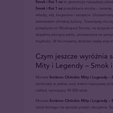
Smok i Koi 1 oz
to gwarancja najwyższej jako
Smok i Koi 1 oz
przedstawia smoka – zwierzę,
władzy, siły, bogactwa i szczęścia. Utożsamia
elementem chińskiej kultury. Towarzyszy mu wy
przepłynie on Wodospad Smoka, na szczycie mo
dopełnia płonąca perła, umieszczona na samym
mądrości. W tle możemy dostrzec rzekę oraz m
Czym jeszcze wyróżnia s
Mity i Legendy – Smok i
Moneta
Srebrne Chińskie Mity i Legendy – S
zamknięty w jednej uncji srebra najwyższej p
nakład, wynoszący 40 000 sztuk.
Moneta
Srebrne Chińskie Mity i Legendy – S
obok którego nie sposób przejść obojętnie. Św