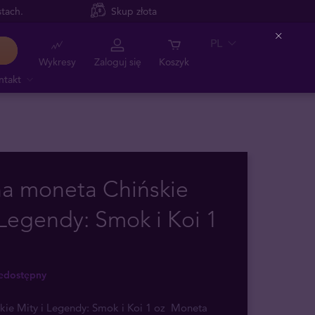
tach.
Skup złota
PL
Close
Wykresy
Zaloguj się
Koszyk
ntakt
na moneta Chińskie
 Legendy: Smok i Koi 1
iedostępny
kie Mity i Legendy: Smok i Koi 1 oz Moneta