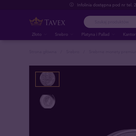
Infolinia dostępna pod nr tel.
Złoto
Srebro
Platyna i Pallad
Kantor
Strona główna
Srebro
Srebrne monety premi