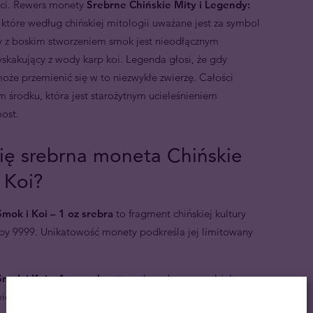
ści. Rewers monety
Srebrne Chińskie Mity i Legendy:
 które według chińskiej mitologii uważane jest za symbol
ny z boskim stworzeniem smok jest nieodłącznym
skakujący z wody karp koi. Legenda głosi, że gdy
że przemienić się w to niezwykłe zwierzę. Całości
 środku, która jest starożytnym ucieleśnieniem
ost.
ię srebrna moneta Chińskie
 Koi?
mok i Koi – 1 oz srebra
to fragment chińskiej kultury
róby 9999. Unikatowość monety podkreśla jej limitowany
mok i Koi – 1 oz srebra
to małe srebrne arcydzieło,
ietnie sprawdzi się zarówno w roli oryginalnego