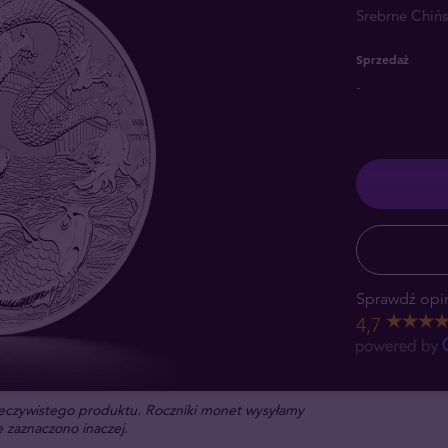
Srebrne Chiń
Sprzedaż
-
Sprawdź opin
4,7
rzeczywistego produktu. Roczniki monet wysyłamy
 zaznaczono inaczej.