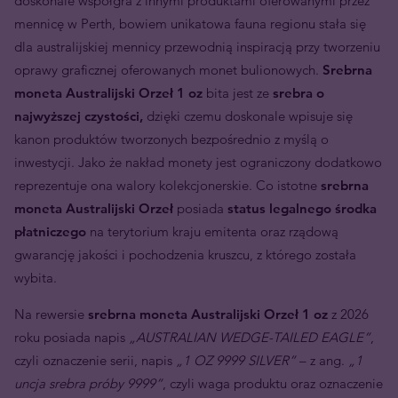
doskonale współgra z innymi produktami oferowanymi przez
mennicę w Perth, bowiem unikatowa fauna regionu stała się
dla australijskiej mennicy przewodnią inspiracją przy tworzeniu
oprawy graficznej oferowanych monet bulionowych.
Srebrna
moneta Australijski Orzeł
1 oz
bita jest ze
srebra o
najwyższej czystości,
dzięki czemu doskonale wpisuje się
kanon produktów tworzonych bezpośrednio z myślą o
inwestycji. Jako że nakład monety jest ograniczony dodatkowo
reprezentuje ona walory kolekcjonerskie. Co istotne
srebrna
moneta Australijski Orzeł
posiada
status legalnego środka
płatniczego
na terytorium kraju emitenta oraz rządową
gwarancję jakości i pochodzenia kruszcu, z którego została
wybita.
Na rewersie
srebrna moneta Australijski Orzeł 1 oz
z 2026
roku posiada napis
„AUSTRALIAN WEDGE-TAILED EAGLE”
,
czyli oznaczenie serii, napis
„1 OZ 9999 SILVER”
– z ang.
„1
uncja srebra próby 9999”
, czyli waga produktu oraz oznaczenie