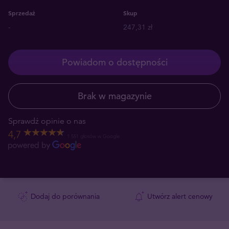
Sprzedaż
Skup
-
247,31 zł
Powiadom o dostępności
Brak w magazynie
Sprawdź opinie o nas
4,7
1 551 głosów w Google
Dodaj do porównania
Utwórz alert cenowy