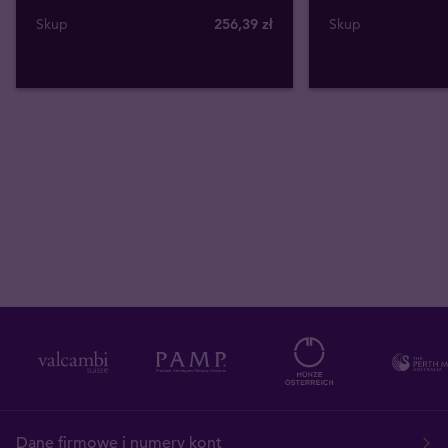
Skup
256
,
39
zł
Skup
Dane firmowe i numery kont