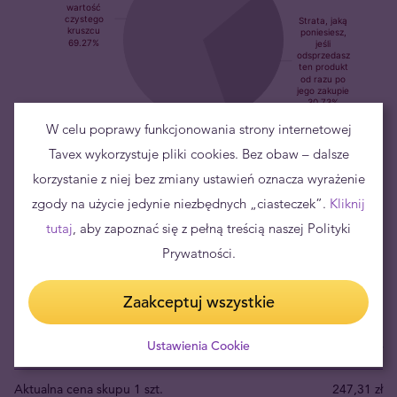
W celu poprawy funkcjonowania strony internetowej
Długoterminowa inwestycja w srebro
Tavex wykorzystuje pliki cookies. Bez obaw – dalsze
korzystanie z niej bez zmiany ustawień oznacza wyrażenie
Inwestycja w fizyczne srebro to – w perspektywie długoterminowej
zgody na użycie jedynie niezbędnych „ciasteczek”.
Kliknij
– niskie ryzyko utraty kapitału i
dobry sposób na zabezpieczenie
tutaj
, aby zapoznać się z pełną treścią naszej Polityki
majątku
. W zależności od indywidualnych preferencji oraz
Prywatności.
aktualnej sytuacji ekonomiczno-gospodarczej, najczęściej
rekomenduje się ulokowanie w metalach szlachetnych od 5% do
20% oszczędności.
Zaakceptuj wszystkie
Ustawienia Cookie
Aktualna cena sprzedaży 1 szt.
357,00 zł
Aktualna cena skupu 1 szt.
247,31 zł