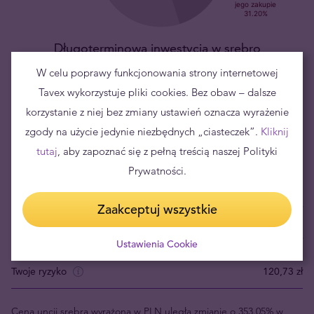
Długoterminowa inwestycja w srebro
W celu poprawy funkcjonowania strony internetowej
Inwestycja w fizyczne srebro to – w perspektywie długoterminowej
Tavex wykorzystuje pliki cookies. Bez obaw – dalsze
– niskie ryzyko utraty kapitału i
dobry sposób na zabezpieczenie
korzystanie z niej bez zmiany ustawień oznacza wyrażenie
majątku
. W zależności od indywidualnych preferencji oraz
zgody na użycie jedynie niezbędnych „ciasteczek”.
Kliknij
aktualnej sytuacji ekonomiczno-gospodarczej, najczęściej
rekomenduje się ulokowanie w metalach szlachetnych od 5% do
tutaj
, aby zapoznać się z pełną treścią naszej Polityki
20% oszczędności.
Prywatności.
Zaakceptuj wszystkie
Aktualna cena sprzedaży 1 szt.
386,90 zł
Aktualna cena skupu 1 szt.
266,17 zł
Ustawienia Cookie
Twoje ryzyko
120,73 zł
Cena uncji srebra wyrażona w PLN uległa zmianie o 353.05% w