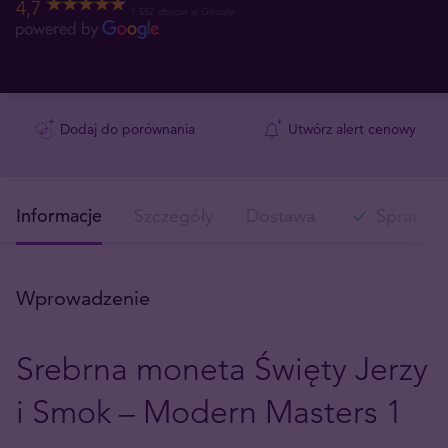
4,7
1 552 głosów w Google
Dodaj do porównania
Utwórz alert cenowy
Informacje
Szczegóły
Dostawa
Sprawdź 
Wprowadzenie
Srebrna moneta Święty Jerzy
i Smok – Modern Masters 1