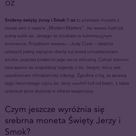
oz
Srebrny święty Jerzy i Smok 1 oz
to pierwsza moneta z
nowej serii o nazwie „Modern Masters”. Jej rewers ilustruje
scenę walki św. Jerzego ze smokiem w kulminacyjnym
momencie. Projektant rewersu – Jody Clark – idealnie
uchwycił pełną napięcia chwilę tuż przed unicestwieniem
smoka, poprzez przebicie jego serca włócznią. Całość stanowi
nawiązanie do angielskiej legendy o św. Jerzym, który jest
uosobieniem młodzieńczej odwagi. Zgodnie z nią, za sprawą
tego heroicznego czynu św. Jerzy uwolnił lud od bestii, a także
uratował życie złożonej w ofierze księżniczce.
Czym jeszcze wyróżnia się
srebrna moneta Święty Jerzy i
Smok?