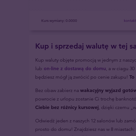
Kurs wymiany:
0.0000
kontak
Kup i sprzedaj walutę w tej s
Kup waluty objęte promocją w jednym z naszy
lub
on-line z dostawą do domu
, a w ciagu 30
będziesz mógł ją zwrócić po cenie zakupu!
To 
Bez obaw zabierz na
wakacyjny wyjazd gotó
powrocie z urlopu zostanie Ci trochę banknot
Ciebie bez różnicy kursowej
, dzięki czemu „w
Odwiedź jeden z naszych 12 salonów lub zamó
prosto do domu! Znajdziesz nas w 8 miastach: