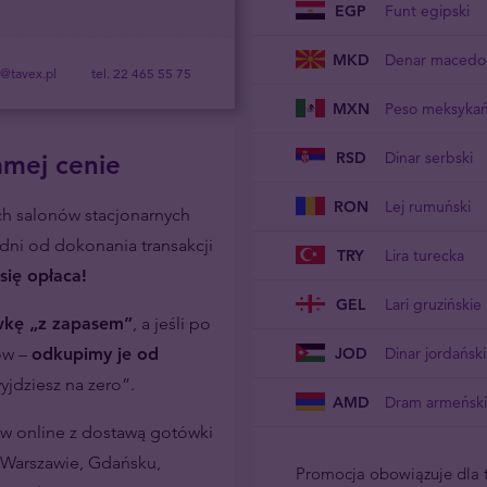
EGP
Funt egipski
MKD
Denar macedo
t@tavex.pl
tel. 22 465 55 75
MXN
Peso meksykań
RSD
Dinar serbski
amej cenie
RON
Lej rumuński
ch salonów stacjonarnych
 dni od dokonania transakcji
TRY
Lira turecka
się opłaca!
GEL
Lari gruzińskie
wkę „z zapasem”
, a jeśli po
ów –
odkupimy je od
JOD
Dinar jordański
yjdziesz na zero”.
AMD
Dram armeński
w online z dostawą gotówki
 Warszawie, Gdańsku,
Promocja obowiązuje dla t