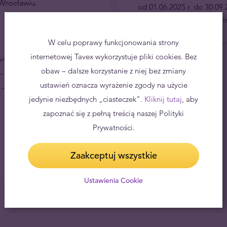
 Wrocławiu.
od 01.06.2025 r. do 30.09.
wymienionych w regulamin
W celu poprawy funkcjonowania strony
internetowej Tavex wykorzystuje pliki cookies. Bez
 albański,
BAM
– marka
obaw – dalsze korzystanie z niej bez zmiany
– funt egipski,
MKD
– denar
ustawień oznacza wyrażenie zgody na użycie
– lej rumuński,
TRY
– lira turecka,
GEL
jedynie niezbędnych „ciasteczek”.
Kliknij tutaj
, aby
zapoznać się z pełną treścią naszej Polityki
Prywatności.
Zaakceptuj wszystkie
Ustawienia Cookie