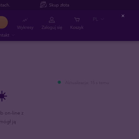
tach.
Skup złota
PL
Close
Wykresy
Zaloguj się
Koszyk
ntakt
Aktualizacja: 15 s temu
☀️
b on-line z
mógł ją