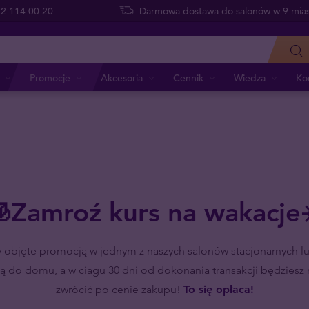
 22 114 00 20
Darmowa dostawa do salonów w 9 mias
Promocje
Akcesoria
Cennik
Wiedza
Ko
Zamroź kurs na wakacje
y objęte promocją
w jednym z naszych salonów stacjonarnych lu
ą do domu, a w ciagu 30 dni od dokonania transakcji będziesz 
zwrócić po cenie zakupu!
To się opłaca!