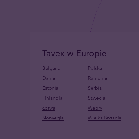
Tavex w Europie
Bułgaria
Polska
Dania
Rumunia
Estonia
Serbia
Finlandia
Szwecja
Łotwa
Węgry
Norwegia
Wielka Brytania