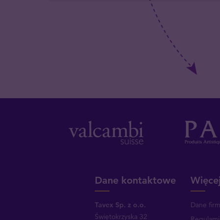
Dane kontaktowe
Więcej
Tavex Sp. z o.o.
Dane fir
Świętokrzyska 32
Regulami