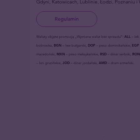
Gdyni, Katowicach, Lublinie, Łodzi, Poznaniu i
Regulamin
Waluty objęte promocją „Wymiana walut bez spreadu”:
ALL
– lek
bośniacka,
BGN
– lew bułgarski,
DOP
– peso dominikańskie,
EGP
macedoński,
MXN
– peso meksykańskie,
RSD
– dinar serbski,
RON
– lari gruzińskie,
JOD
– dinar jordański,
AMD
– dram armeński.