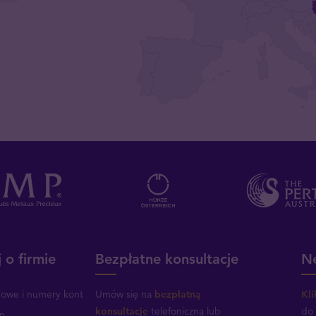
 o firmie
Bezpłatne konsultacje
Ne
mowe i numery kont
Umów się na
bezpłatną
Kli
konsultację
telefoniczną lub
do 
n