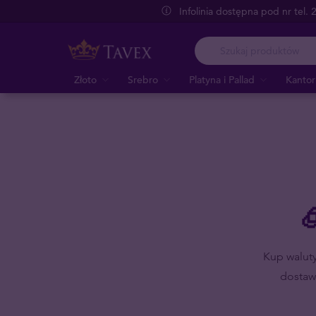
Infolinia dostępna pod nr tel.
Złoto
Srebro
Platyna i Pallad
Kantor

Kup walut
dostaw