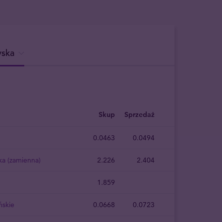
yska
Skup
Sprzedaż
0.0463
0.0494
ka (zamienna)
2.226
2.404
1.859
ńskie
0.0668
0.0723