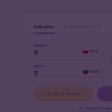
Kalkulator
Ściągawka podróżna
Zapłacisz
PLN
Kupisz
BGN
Dodaj do koszyka
Adresy oddziałó