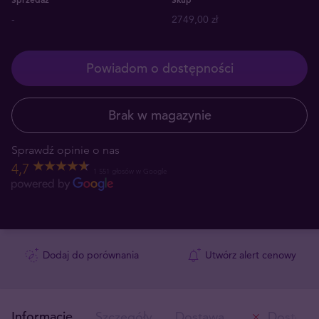
-
2749,00 zł
Powiadom o dostępności
Brak w magazynie
Sprawdź opinie o nas
4,7
1 551 głosów w Google
Dodaj do porównania
Utwórz alert cenowy
Informacje
Szczegóły
Dostawa
Dostępn