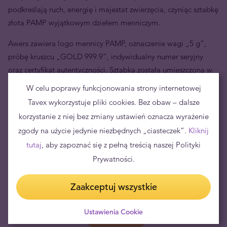
podkreślają ruch, energię i majestat zwierzęcia, czyniąc sztabkę
złota PAMP wyjątkowym dziełem menniczym.
Awers zawiera logo mennicy PAMP, oznaczenie wagi „5 g”,
próbę kruszcu „GOLD 999.9”, indywidualny numer seryjny
oraz certyfikat autentyczności. Sztabka została umieszczona w
charakterystycznym opakowaniu CertiPAMP.
W celu poprawy funkcjonowania strony internetowej
Tavex wykorzystuje pliki cookies. Bez obaw – dalsze
korzystanie z niej bez zmiany ustawień oznacza wyrażenie
zgody na użycie jedynie niezbędnych „ciasteczek”.
Kliknij
tutaj
, aby zapoznać się z pełną treścią naszej Polityki
Prywatności.
Zaakceptuj wszystkie
Ustawienia Cookie