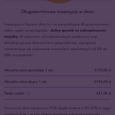
Długoterminowa inwestycja w złoto
Inwestycja w fizyczne złoto to – w perspektywie długoterminowej –
niskie ryzyko utraty kapitału i
dobry sposób na zabezpieczenie
majątku
. W zależności od indywidualnych preferencji oraz
aktualnej sytuacji ekonomiczno-gospodarczej, najczęściej
rekomenduje się ulokowanie w metalach szlachetnych od 5% do
20% oszczędności.
Aktualna cena sprzedaży 1 szt.
3170,00 zł
Aktualna cena skupu 1 szt.
2749,00 zł
Twoje ryzyko
421,00 zł
Cena uncji złota wyrażona w PLN uległa zmianie o 261.61% w ciągu
ostatnich 8 lat – w tym okresie najniższe notowanie wyniosło