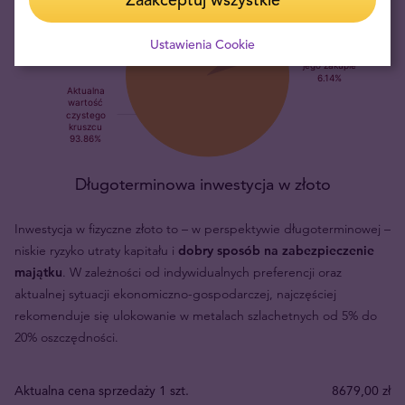
Ustawienia Cookie
Długoterminowa inwestycja w złoto
Inwestycja w fizyczne złoto to – w perspektywie długoterminowej –
niskie ryzyko utraty kapitału i
dobry sposób na zabezpieczenie
majątku
. W zależności od indywidualnych preferencji oraz
aktualnej sytuacji ekonomiczno-gospodarczej, najczęściej
rekomenduje się ulokowanie w metalach szlachetnych od 5% do
20% oszczędności.
Aktualna cena sprzedaży 1 szt.
8679,00 zł