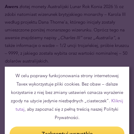
Awers
złotej monety Australijski Lunar Rok Konia 2026 ½ oz
zdobi natomiast wizerunek brytyjskiego monarchy – Karola III
według projektu Dana Thorne’a, którego inicjały zostały
umieszczone poniżej monarszego wizerunku. Oprócz tego na
awersie znajdziemy napisy
„Charles III”
oraz
„Australia”,
a
także informacje o wadze – 1/2 uncji trojańskiej, próbie kruszcu
– 9999, z jakiego została wybita oraz wartości nominalnej – 50
dolarów australijskich.
Złota moneta Australijski Lunar Rok Konia 2026
½ oz to
W celu poprawy funkcjonowania strony internetowej
przykład harmonii pomiędzy ponadczasowością złotą a
Tavex wykorzystuje pliki cookies. Bez obaw – dalsze
bogactwem dziedzictwa kulturowego, która doskonale
korzystanie z niej bez zmiany ustawień oznacza wyrażenie
sprawdzi się uzupełnienie inwestycyjnego portfolio.
zgody na użycie jedynie niezbędnych „ciasteczek”.
Kliknij
tutaj
, aby zapoznać się z pełną treścią naszej Polityki
Prywatności.
Zaakceptuj wszystkie