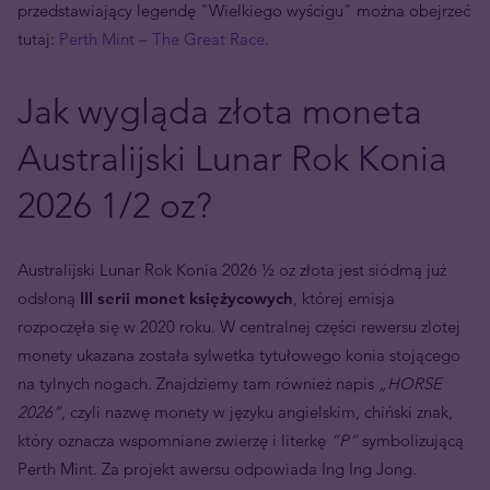
przedstawiający legendę "Wielkiego wyścigu" można obejrzeć
tutaj:
Perth Mint – The Great Race
.
Jak wygląda złota moneta
Australijski Lunar Rok Konia
2026 1/2 oz?
Australijski Lunar Rok Konia 2026 ½ oz złota jest siódmą już
odsłoną
III serii monet księżycowych
, której emisja
rozpoczęła się w 2020 roku. W centralnej części rewersu zlotej
monety ukazana została sylwetka tytułowego konia stojącego
na tylnych nogach. Znajdziemy tam również napis
„HORSE
2026”
, czyli nazwę monety w języku angielskim, chiński znak,
który oznacza wspomniane zwierzę i literkę
“P”
symbolizującą
Perth Mint. Za projekt awersu odpowiada Ing Ing Jong.