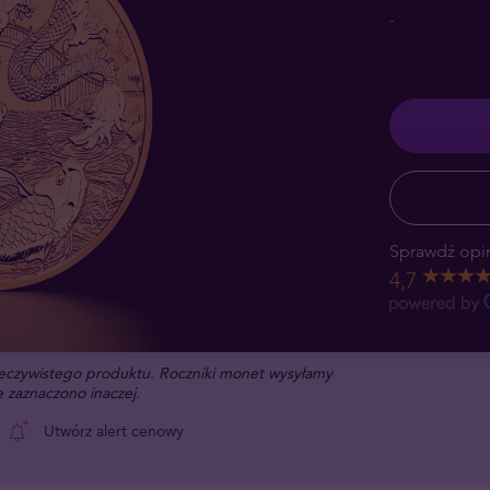
-
Sprawdź opin
4,7
rzeczywistego produktu. Roczniki monet wysyłamy
 zaznaczono inaczej.
Utwórz alert cenowy