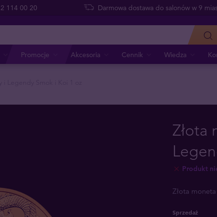
 22 114 00 20
Darmowa dostawa do salonów w 9 mias
Promocje
Akcesoria
Cennik
Wiedza
Ko
y i Legendy Smok i Koi 1 oz
Złota 
Legend
Produkt n
Złota moneta 
Sprzedaż