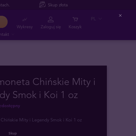
tach.
Skup złota
PL
Close
Wykresy
Zaloguj się
Koszyk
ntakt
moneta Chińskie Mity i
y Smok i Koi 1 oz
iedostępny
Chińskie Mity i Legendy Smok i Koi 1 oz
Skup