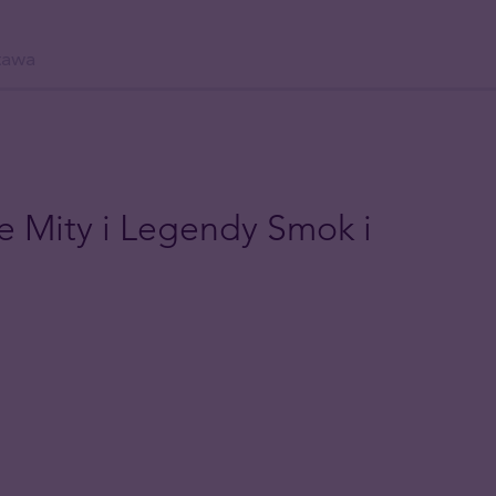
tawa
e Mity i Legendy Smok i