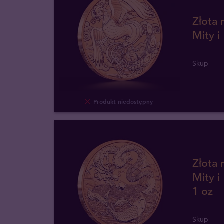
Złota 
Mity i
Skup
Produkt niedostępny
Złota 
Mity i
1 oz
Skup