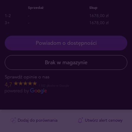
Sprzedaż
Skup
1-2
-
1678,00 zł
3+
-
1678,00 zł
Powiadom o dostępności
Brak w magazynie
Sprawdź opinie o nas
4,7
1 552 głosów w Google
Dodaj do porównania
Utwórz alert cenowy