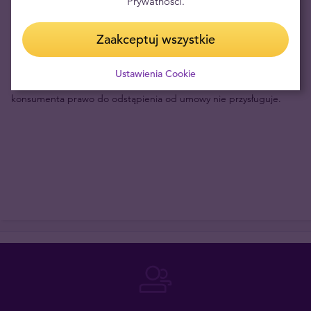
Prywatności.
4317,13 PLN/oz, a najwyższe 19668,10 PLN/oz. Aktualny kurs złota
na rynkach światowych to 16149,20 PLN/oz.
Zaakceptuj wszystkie
Uwaga! Cena tego produktu jest uzależniona od cen na rynkach
Ustawienia Cookie
finansowych, zgodnie z art. 38 pkt. 2 Ustawy o prawach
konsumenta prawo do odstąpienia od umowy nie przysługuje.