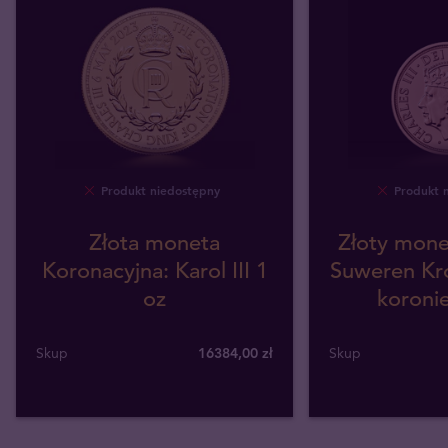
Produkt niedostępny
Produkt 
Złota moneta
Złoty monet
Koronacyjna: Karol III 1
Suweren Król
oz
koronie
Skup
16384
,
00
zł
Skup