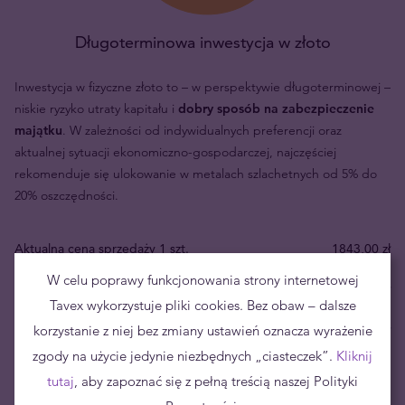
Długoterminowa inwestycja w złoto
Inwestycja w fizyczne złoto to – w perspektywie długoterminowej –
niskie ryzyko utraty kapitału i
dobry sposób na zabezpieczenie
majątku
. W zależności od indywidualnych preferencji oraz
aktualnej sytuacji ekonomiczno-gospodarczej, najczęściej
rekomenduje się ulokowanie w metalach szlachetnych od 5% do
20% oszczędności.
Aktualna cena sprzedaży 1 szt.
1843,00 zł
W celu poprawy funkcjonowania strony internetowej
Aktualna cena skupu 1 szt.
1678,00 zł
Tavex wykorzystuje pliki cookies. Bez obaw – dalsze
Twoje ryzyko
korzystanie z niej bez zmiany ustawień oznacza wyrażenie
165,00 zł
zgody na użycie jedynie niezbędnych „ciasteczek”.
Kliknij
tutaj
, aby zapoznać się z pełną treścią naszej Polityki
Cena uncji złota wyrażona w PLN uległa zmianie o 261.99% w ciągu
ostatnich 8 lat – w tym okresie najniższe notowanie wyniosło