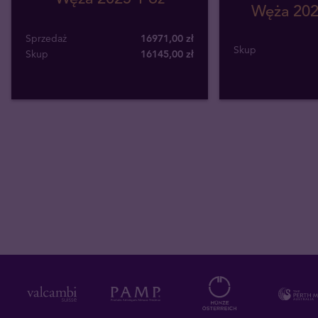
Węża 202
Sprzedaż
16971,00 zł
Skup
Skup
16145
,
00
zł