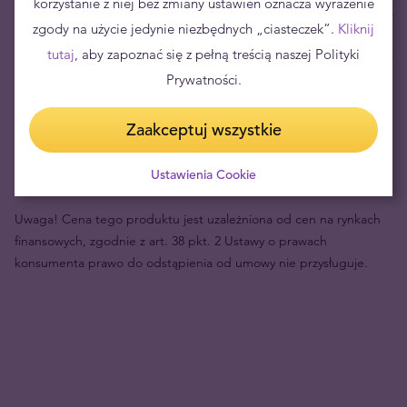
korzystanie z niej bez zmiany ustawień oznacza wyrażenie
Aktualna cena skupu 1 szt.
8232,00 zł
zgody na użycie jedynie niezbędnych „ciasteczek”.
Kliknij
tutaj
, aby zapoznać się z pełną treścią naszej Polityki
Twoje ryzyko
577,00 zł
Prywatności.
Cena uncji złota wyrażona w PLN uległa zmianie o 261.61% w ciągu
Zaakceptuj wszystkie
ostatnich 8 lat – w tym okresie najniższe notowanie wyniosło
4317,13 PLN/oz, a najwyższe 19668,10 PLN/oz. Aktualny kurs złota
Ustawienia Cookie
na rynkach światowych to 16149,20 PLN/oz.
Uwaga! Cena tego produktu jest uzależniona od cen na rynkach
finansowych, zgodnie z art. 38 pkt. 2 Ustawy o prawach
konsumenta prawo do odstąpienia od umowy nie przysługuje.