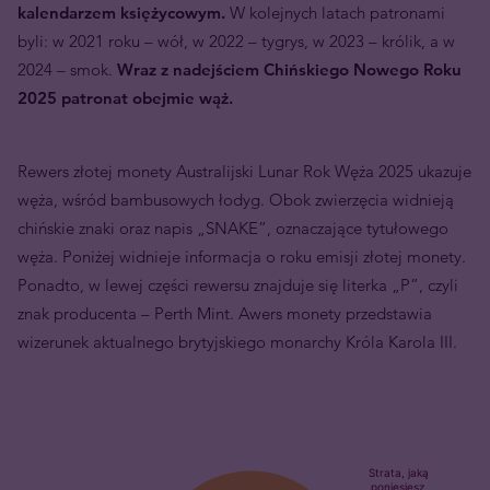
kalendarzem księżycowym.
W kolejnych latach patronami
byli: w 2021 roku – wół, w 2022 – tygrys, w 2023 – królik, a w
2024 – smok.
Wraz z nadejściem Chińskiego Nowego Roku
2025 patronat obejmie wąż.
Rewers złotej monety Australijski Lunar Rok Węża 2025 ukazuje
węża, wśród bambusowych łodyg. Obok zwierzęcia widnieją
chińskie znaki oraz napis „SNAKE”, oznaczające tytułowego
węża. Poniżej widnieje informacja o roku emisji złotej monety.
Ponadto, w lewej części rewersu znajduje się literka „P”, czyli
znak producenta – Perth Mint. Awers monety przedstawia
wizerunek aktualnego brytyjskiego monarchy Króla Karola III.