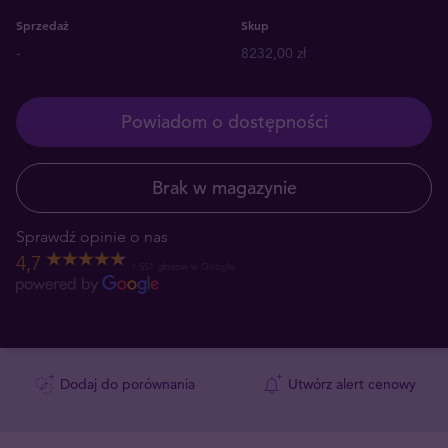
Sprzedaż
Skup
-
8232,00 zł
Powiadom o dostępności
Brak w magazynie
Sprawdź opinie o nas
4,7
1 551 głosów w Google
Dodaj do porównania
Utwórz alert cenowy