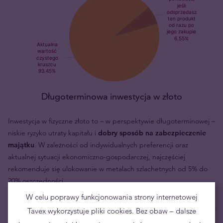
Długoterminowa inwestycja w złoto
Inwestycja w fizyczne złoto to – w perspektywie długoterminowej –
niskie ryzyko utraty kapitału i
dobry sposób na zabezpieczenie
majątku
. W zależności od indywidualnych preferencji oraz
aktualnej sytuacji ekonomiczno-gospodarczej, najczęściej
rekomenduje się ulokowanie w metalach szlachetnych od 5% do
20% oszczędności.
W celu poprawy funkcjonowania strony internetowej
Aktualna cena sprzedaży 1 szt.
8809,00 zł
Tavex wykorzystuje pliki cookies. Bez obaw – dalsze