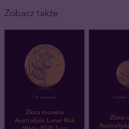
Zobacz także
W magazynie
Produkt 
Złota moneta
Złota 
Australijski Lunar Rok
Australijsk
Węża 2025 1 oz