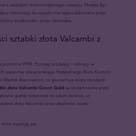
odnie z zasadami zrównoważonego rozwoju. Możesz być
tabce oznaczają, że została one wyprodukowana przez
chrony środowiska i praw człowieka.
i sztabki złota Valcambi z
 poziomie 9999. Procesy produkcji i rafinacji w
h asesorów szwajcarskiego Federalnego Biura Kontroli
n Market Association), co gwarantuje ścisły standard
bki złota Valcambi
Green Gold
są akceptowane przez
 główne giełdy towarowe na całym świecie, co
abek złota Valcambi przez dealerów, banki i
złota znajdują się: