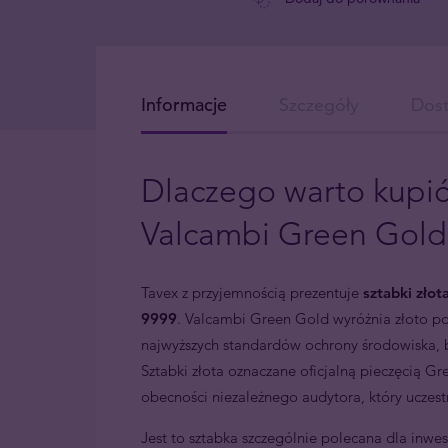
Informacje
Szczegóły
Dos
Dlaczego warto kupić
Valcambi Green Gold
Tavex z przyjemnością prezentuje
sztabki zło
9999
. Valcambi Green Gold wyróżnia złoto poz
najwyższych standardów ochrony środowiska, b
Sztabki złota oznaczane oficjalną pieczęcią 
obecności niezależnego audytora, który uczestn
Jest to sztabka szczególnie polecana dla inwes