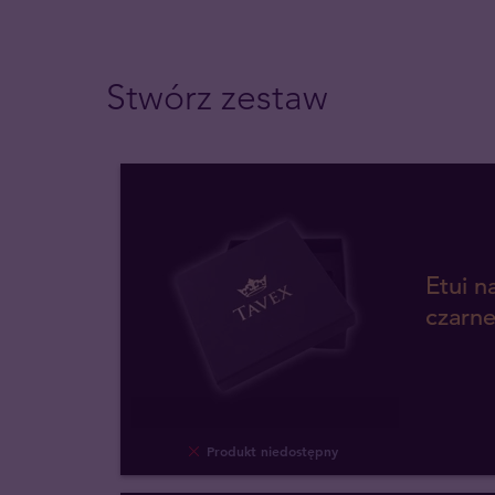
Stwórz zestaw
Etui n
czarn
Produkt niedostępny