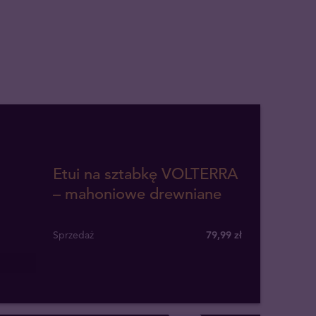
Etui na sztabkę VOLTERRA
– mahoniowe drewniane
Sprzedaż
79,99 zł