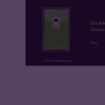
Sztabk
Green
Skup
Produkt niedostępny