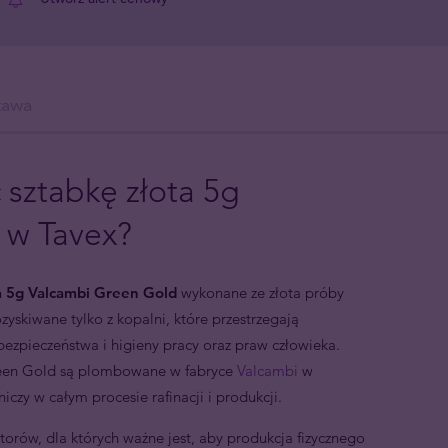
tawa
 sztabkę złota 5g
 w Tavex?
ta 5g Valcambi Green Gold
wykonane ze złota próby
yskiwane tylko z kopalni, które przestrzegają
ezpieczeństwa i higieny pracy oraz praw człowieka.
Green Gold są plombowane w fabryce
Valcambi
w
iczy w całym procesie rafinacji i produkcji.
torów, dla których ważne jest, aby produkcja fizycznego