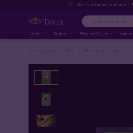
Infolinia dostępna pod nr tel.
Złoto
Srebro
Platyna i Pallad
Kantor
Strona główna
Złoto
Złote pomysły na prezent