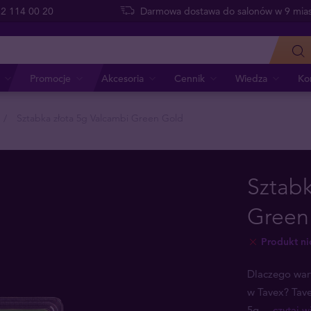
 22 114 00 20
Darmowa dostawa do salonów w 9 mias
Promocje
Akcesoria
Cennik
Wiedza
Ko
Sztabka złota 5g Valcambi Green Gold
Sztabk
Green
Produkt n
Dlaczego war
w Tavex? Tave
5g
... czytaj w