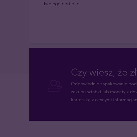
Twojego portfolio.
Czy wiesz, że z
Odpowiednie zapakowanie podkr
zakupu sztabki lub monety z do
karteczkę z cennymi informacjam