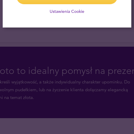
Ustawienia Cookie
łoto to idealny pomysł na preze
eśli wyjątkowość, a także indywidualny charakter upominku. Do
wolnym pudełkiem, lub na życzenie klienta dołączamy elegancką
i na temat złota.