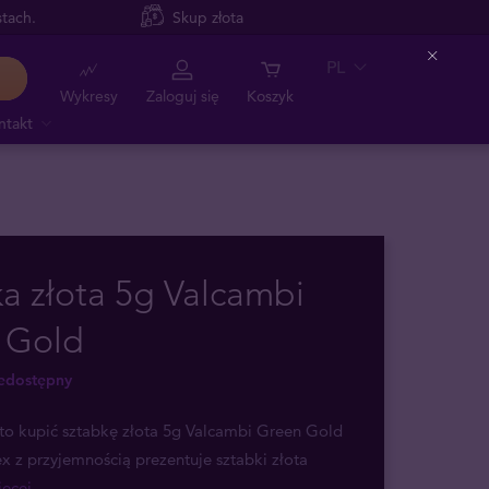
tach.
Skup złota
PL
Close
Wykresy
Zaloguj się
Koszyk
ntakt
a złota 5g Valcambi
 Gold
iedostępny
to kupić sztabkę złota 5g Valcambi Green Gold
x z przyjemnością prezentuje sztabki złota
ięcej