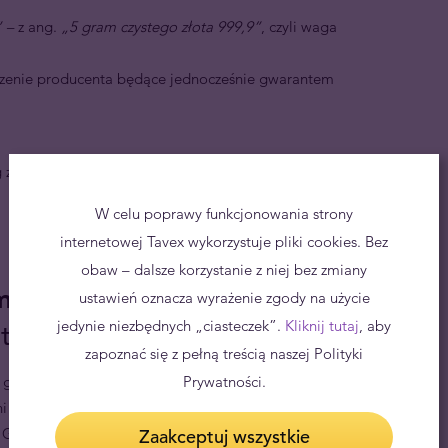
” –
z ang.
„5 gram czystego złota 999,9”
, czyli waga
zenie producenta będące jednocześnie gwarantem
złota znajdują się:
W celu poprawy funkcjonowania strony
internetowej Tavex wykorzystuje pliki cookies. Bez
obaw – dalsze korzystanie z niej bez zmiany
mbi
Green Gold bezpieczna
ustawień oznacza wyrażenie zgody na użycie
jedynie niezbędnych „ciasteczek”.
Kliknij tutaj
, aby
ta kapitału
zapoznać się z pełną treścią naszej Polityki
5 gramów jest idealnym wyborem dla każdego
Prywatności.
 sobie bezpieczeństwo i stabilność posiadania
en Gold są doskonałym sposobem na dywersyfikację
Zaakceptuj wszystkie