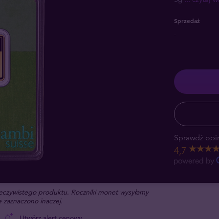
Sprzedaż
-
Sprawdź opin
4,7
rzeczywistego produktu. Roczniki monet wysyłamy
 zaznaczono inaczej.
Utwórz alert cenowy