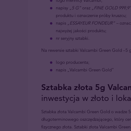
logo mennicy Valcambi;
napisy
„5 G”
oraz
„FINE GOLD 999,9
produktu i oznaczenie próby kruszcu;
napis
„ESSAYEUR FONDEUR” –
oznac
najwyżej jakości produktu;
nr seryjny sztabki.
Na rewersie sztabki Valcambi Green Gold –5 g 
logo producenta;
napis „Valcambi Green Gold”
Sztabka złota 5g Valca
inwestycja w złoto i loka
Sztabka złota Valcambi Green Gold o wadze 
długoterminowego oszczędzającego, który ceni
fizycznego złota. Sztabki złota Valcambi Gre