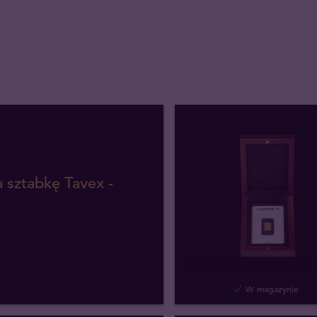
a sztabkę Tavex -
e
W magazynie