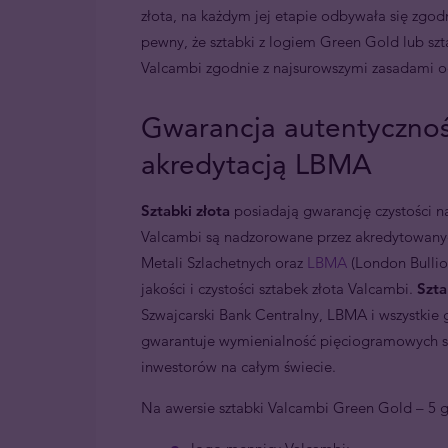
złota, na każdym jej etapie odbywała się zg
pewny, że sztabki z logiem Green Gold lub sz
Valcambi zgodnie z najsurowszymi zasadami o
Gwarancja autentycznośc
akredytacją LBMA
Sztabki złota
posiadają gwarancję czystości na
Valcambi są nadzorowane przez akredytowanyc
Metali Szlachetnych oraz
LBMA
(London Bullio
jakości i czystości sztabek złota Valcambi.
Szta
Szwajcarski Bank Centralny, LBMA i wszystkie
gwarantuje wymienialność pięciogramowych szt
inwestorów na całym świecie.
Na awersie sztabki Valcambi Green Gold – 5 g 