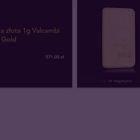
a złota 1g Valcambi
 Gold
571
,
00
zł
W magazynie