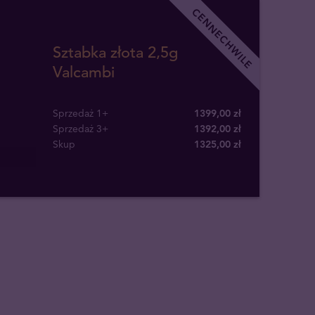
CENNECHWILE
Sztabka złota 2,5g
Valcambi
Sprzedaż 1+
1399,00 zł
Sprzedaż 3+
1392,00 zł
Skup
1325
,
00
zł