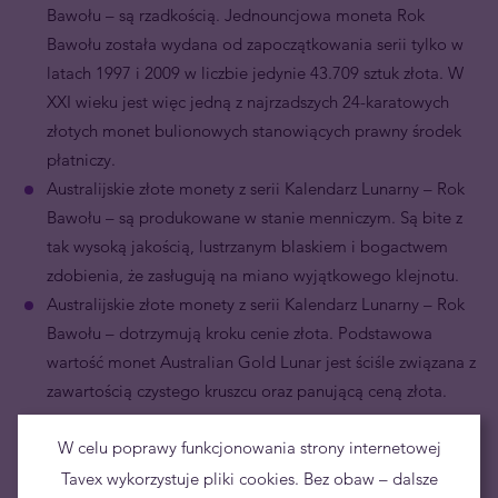
Bawołu – są rzadkością. Jednouncjowa moneta Rok
Bawołu została wydana od zapoczątkowania serii tylko w
latach 1997 i 2009 w liczbie jedynie 43.709 sztuk złota. W
XXI wieku jest więc jedną z najrzadszych 24-karatowych
złotych monet bulionowych stanowiących prawny środek
płatniczy.
Australijskie złote monety z serii Kalendarz Lunarny – Rok
Bawołu – są produkowane w stanie menniczym. Są bite z
tak wysoką jakością, lustrzanym blaskiem i bogactwem
zdobienia, że zasługują na miano wyjątkowego klejnotu.
Australijskie złote monety z serii Kalendarz Lunarny – Rok
Bawołu – dotrzymują kroku cenie złota. Podstawowa
wartość monet Australian Gold Lunar jest ściśle związana z
zawartością czystego kruszcu oraz panującą ceną złota.
W celu poprawy funkcjonowania strony internetowej
Tavex wykorzystuje pliki cookies. Bez obaw – dalsze