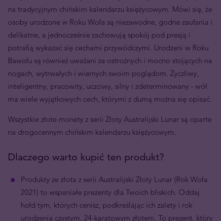
na tradycyjnym chińskim kalendarzu księżycowym. Mówi się, że
osoby urodzone w Roku Woła są niezawodne, godne zaufania i
delikatne, a jednocześnie zachowują spokój pod presją i
potrafią wykazać się cechami przywódczymi. Urodzeni w Roku
Bawołu są również uważani za ostrożnych i mocno stojących na
nogach, wytrwałych i wiernych swoim poglądom. Życzliwy,
inteligentny, pracowity, uczciwy, silny i zdeterminowany - wół
ma wiele wyjątkowych cech, którymi z dumą można się opisać.
Wszystkie złote monety z serii Złoty Australijski Lunar są oparte
na drogocennym chińskim kalendarzu księżycowym.
Dlaczego warto kupić ten produkt?
Produkty ze złota z serii Australijski Złoty Lunar (Rok Woła
2021) to wspaniałe prezenty dla Twoich bliskich. Oddaj
hołd tym, których cenisz, podkreślając ich zalety i rok
urodzenia czystym, 24-karatowym złotem. To prezent, który