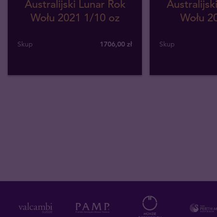
Australijski Lunar Rok
Australijsk
Wołu 2021 1/10 oz
Wołu 20
Skup
1706
,
00
zł
Skup