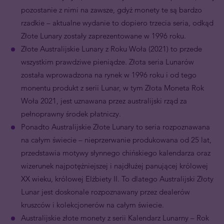
pozostanie z nimi na zawsze, gdyż monety te są bardzo
rzadkie – aktualne wydanie to dopiero trzecia seria, odkąd
Złote Lunary zostały zaprezentowane w 1996 roku.
Złote Australijskie Lunary z Roku Woła (2021) to przede
wszystkim prawdziwe pieniądze. Złota seria Lunarów
została wprowadzona na rynek w 1996 roku i od tego
monentu produkt z serii Lunar, w tym Złota Moneta Rok
Woła 2021, jest uznawana przez australijski rząd za
pełnoprawny środek płatniczy.
Ponadto Australijskie Złote Lunary to seria rozpoznawana
na całym świecie – nieprzerwanie produkowana od 25 lat,
przedstawia motywy słynnego chińskiego kalendarza oraz
wizerunek najpotężniejszej i najdłużej panującej królowej
XX wieku, królowej Elżbiety II. To dlatego Australijski Złoty
Lunar jest doskonale rozpoznawany przez dealerów
kruszców i kolekcjonerów na całym świecie.
Australijskie złote monety z serii Kalendarz Lunarny – Rok