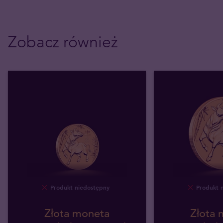
Zobacz również
Produkt niedostępny
Produkt 
Złota moneta
Złota 