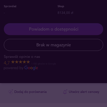
Sprzedaż
Skup
-
8134,00 zł
Powiadom o dostępności
Brak w magazynie
Sprawdź opinie o nas
4,7
1 550 głosów w Google
Dodaj do porównania
Utwórz alert cenowy