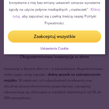
korzystanie z niej bez zmiany ustawień oznacza wyrażenie
zgody na użycie jedynie niezbędnych „ciasteczek”.
Kliknij
tutaj
, aby zapoznać się z pełną treścią naszej Polityki
Prywatności.
Zaakceptuj wszystkie
Ustawienia Cookie
Długoterminowa inwestycja w złoto
Inwestycja w fizyczne złoto to – w perspektywie długoterminowej –
niskie ryzyko utraty kapitału i
dobry sposób na zabezpieczenie
majątku
. W zależności od indywidualnych preferencji oraz
aktualnej sytuacji ekonomiczno-gospodarczej, najczęściej
rekomenduje się ulokowanie w metalach szlachetnych od 5% do
20% oszczędności.