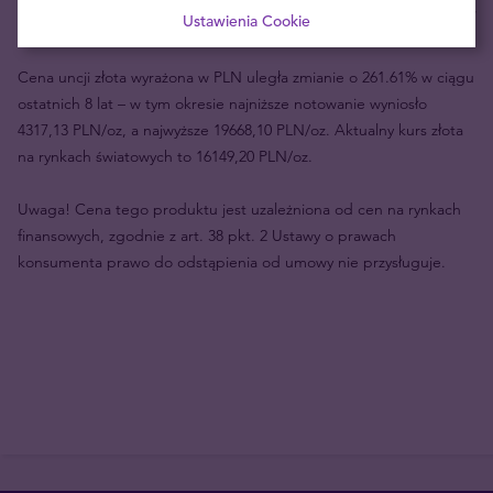
Twoje ryzyko
334,00 zł
Ustawienia Cookie
Cena uncji złota wyrażona w PLN uległa zmianie o 261.61% w ciągu
ostatnich 8 lat – w tym okresie najniższe notowanie wyniosło
4317,13 PLN/oz, a najwyższe 19668,10 PLN/oz. Aktualny kurs złota
na rynkach światowych to 16149,20 PLN/oz.
Uwaga! Cena tego produktu jest uzależniona od cen na rynkach
finansowych, zgodnie z art. 38 pkt. 2 Ustawy o prawach
konsumenta prawo do odstąpienia od umowy nie przysługuje.