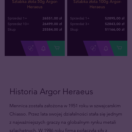
Sztabka złota 50g Argor-
Sztabka złota 100g Argor-
Heraeus
Heraeus
26551,00 zł
52895,00 zł
Sprzedaż 1+
Sprzedaż 1+
26499,00 zł
52843,00 zł
Sprzedaż 10+
Sprzedaż 3+
25584
,
00
zł
51166
,
00
zł
Skup
Skup
Historia Argor Heraeus
Mennica została założona w 1951 roku w szwajcarskim
Chiasso. Przez lata swojej działalności stała się jednym
z najważniejszych graczy na globalnym rynku metali
szlachetnych. W 1986 roku firma połączyła siły z