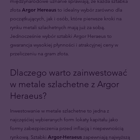
międzynarodowe uznanie sprawiają, że każda sztabka
złota
Argor Hereaus
to idealny wybór zarówno dla
początkujących, jak i osób, które pierwsze kroki na
rynku metali szlachetnych mają już za sobą.
Jednocześnie wybór sztabki Argor Heraeus to
gwarancja wysokiej płynności i atrakcyjnej ceny w
przeliczeniu na gram złota.
Dlaczego warto zainwestować
w metale szlachetne z Argor
Heraeus?
Inwestowanie w metale szlachetne to jedna z
najczęśćiej wybieranych form lokaty kapitału jako
formy zabezpieczenia przed inflacją i niepewnością
rynkową. Sztabki
Argor-Heraeus
zapewniają najwyższą