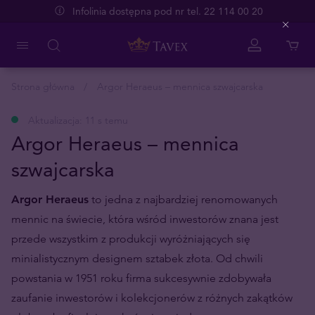
Infolinia dostępna pod nr tel. 22 114 00 20
Close
Strona główna
Argor Heraeus – mennica szwajcarska
Aktualizacja: 11 s temu
Argor Heraeus – mennica
szwajcarska
Argor Heraeus
to jedna z najbardziej renomowanych
mennic na świecie, która wśród inwestorów znana jest
przede wszystkim z produkcji wyróżniających się
minialistycznym designem sztabek złota. Od chwili
powstania w 1951 roku firma sukcesywnie zdobywała
zaufanie inwestorów i kolekcjonerów z różnych zakątków