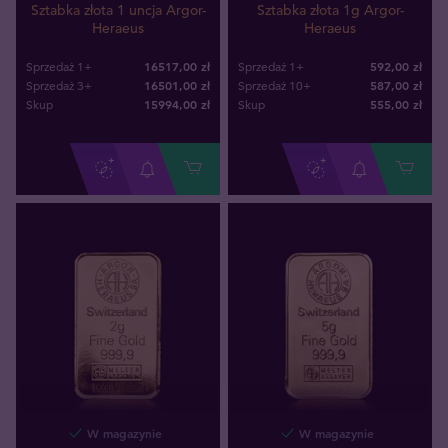
Sztabka złota 1 uncja Argor-
Sztabka złota 1g Argor-
Heraeus
Heraeus
16517,00 zł
592,00 zł
Sprzedaż 1+
Sprzedaż 1+
16501,00 zł
587,00 zł
Sprzedaż 3+
Sprzedaż 10+
15994
,
00
zł
555
,
00
zł
Skup
Skup
W magazynie
W magazynie