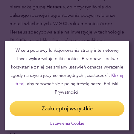
niemiecką grupą
Heraeus
, co przyczyniło się do
dalszego rozwoju i ugruntowania pozycji w branży
metali szlachetnych. W 2005 roku mennica Argor
Heraeus zdecydowała się na inwestycję w technologię
DLC (Diamond-like Carbon), co pozwoliło na
stworzenie jeszcze bardziej zaawansowanych
W celu poprawy funkcjonowania strony internetowej
technologicznie produktów – powłoka DLC posiada
Tavex wykorzystuje pliki cookies. Bez obaw – dalsze
niektóre z cennych właściwości diamentów, takie jak
korzystanie z niej bez zmiany ustawień oznacza wyrażenie
ultrawysoka twardość, obojętność chemiczna czy
zgody na użycie jedynie niezbędnych „ciasteczek”.
Kliknij
odporność na zużycie. Dziś
mennica Argor Heraeus
tutaj
, aby zapoznać się z pełną treścią naszej Polityki
to jedna z najbardziej prestiżowych mennic na
Prywatności.
świecie, obsługująca zarówno klientów
indywidualnych, jak i duże instytucje finansowe.
Zaakceptuj wszystkie
Certyfikaty i akredytacje Argor
Ustawienia Cookie