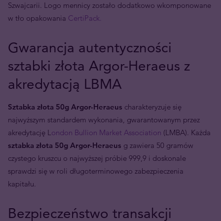
Szwajcarii. Logo mennicy zostało dodatkowo wkomponowane
w tło opakowania
CertiPack.
Gwarancja autentyczności
sztabki złota Argor-Heraeus z
akredytacją LBMA
Sztabka złota 50g Argor-Heraeus
charakteryzuje się
najwyższym standardem wykonania, gwarantowanym przez
akredytację L
ondon Bullion Market Association
(LMBA). Każda
sztabka złota 50g Argor-Heraeus
g zawiera 50 gramów
czystego kruszcu o najwyższej próbie 999,9 i doskonale
sprawdzi się w roli długoterminowego zabezpieczenia
kapitału.
Bezpieczeństwo transakcji