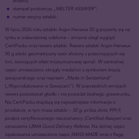
kruszcu;
stempel probierczy
„MELTER ASSAYER”
;
numer seryjny sztabki.
W lipcu 2026 roku sztabki Argor-Heraeus 50 g pojawiły się na
rynku w odświeżonej odsłonie – zmianie uległ wygląd
CertiPacku oraz rewers sztabki. Rewers sztabki Argor-Heraeus
50 g zdobi geometryczny wzór złożony z przecinających się
linii, tworzących efekt trójwymiarowej spirali. W centralnej
części umieszczono okrągły medalion z symbolem krzyża
szwajcarskiego oraz napisem „Made in Switzerland”
(„Wyprodukowano w Szwajcarii”). W poprzednich emisjach
rewers pozostawał gładki i nie posiadał żadnego grawerunku.
Na CertiPacku znajdują się najważniejsze informacje o
produkcie, w tym masa sztabki –
50 g
, próba złota
999,9
,
podpis certyfikowanego rzeczoznawcy
(Certified Assayer)
oraz
oznaczenie
LBMA Good Delivery Referee.
Na dolnej części
opakowania umieszczono napis
SWISS MAD
E wraz z flagą