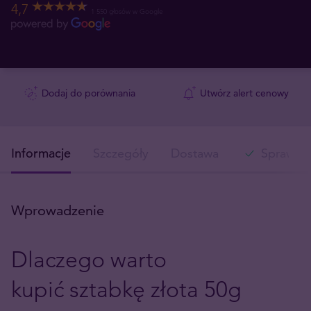
4,7
1 550 głosów w Google
Dodaj do porównania
Utwórz alert cenowy
Informacje
Szczegóły
Dostawa
Sprawdź 
Wprowadzenie
Dlaczego warto
kupić sztabkę złota 50g