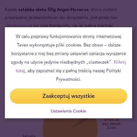
Każda
s
ztabka złota 50g Argor-Heraeus
, która została
przekazana przewoźnikowi do doręczenia, jest przez nas
ubezpieczona
na czas transportu, na jej pełną wartość.
Oznacza to, że decydując się na dostawę wysyłkową Twoje
W celu poprawy funkcjonowania strony internetowej
produkty inwestycyjne są bezpieczne. Jeśli zdecydujesz się za
Tavex wykorzystuje pliki cookies. Bez obaw – dalsze
zakup złotej sztabki w jednym z naszych oddziałów
korzystanie z niej bez zmiany ustawień oznacza wyrażenie
stacjonarnych, dla pełnego komfortu możesz skorzystać ze
zgody na użycie jedynie niezbędnych „ciasteczek”.
Kliknij
specjalnej, zamykanej od wewnątrz kasy.
tutaj
, aby zapoznać się z pełną treścią naszej Polityki
Prywatności.
Zaakceptuj wszystkie
Ustawienia Cookie