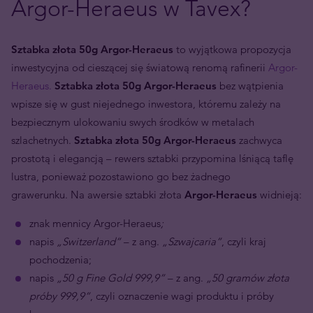
Argor-Heraeus w Tavex?
Sztabka złota 50g Argor-Heraeus
to wyjątkowa propozycja
inwestycyjna od cieszącej się światową renomą rafinerii
Argor-
Heraeus.
Sztabka złota 50g Argor-Heraeus
bez wątpienia
wpisze się w gust niejednego inwestora, któremu zależy na
bezpiecznym ulokowaniu swych środków w metalach
szlachetnych.
Sztabka złota 50g Argor-Heraeus
zachwyca
prostotą i elegancją – rewers sztabki przypomina lśniącą taflę
lustra, ponieważ pozostawiono go bez żadnego
grawerunku. Na awersie sztabki złota
Argor-Heraeus
widnieją:
znak mennicy Argor-Heraeus
;
napis
„Switzerland”
– z ang.
„Szwajcaria”
, czyli kraj
pochodzenia;
napis
„50 g Fine Gold 999,9”
– z ang.
„50 gramów złota
próby 999,9”
, czyli oznaczenie wagi produktu i próby