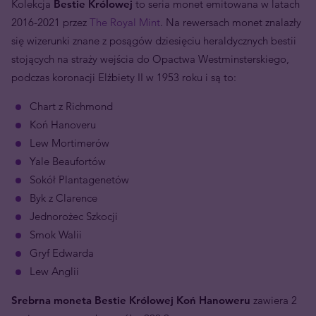
Kolekcja
Bestie Królowej
to seria monet emitowana w latach
2016-2021 przez
The Royal Mint
. Na rewersach monet znalazły
się wizerunki znane z posągów dziesięciu heraldycznych bestii
stojących na straży wejścia do Opactwa Westminsterskiego,
podczas koronacji Elżbiety II w 1953 roku i są to:
Chart z Richmond
Koń Hanoveru
Lew Mortimerów
Yale Beaufortów
Sokół Plantagenetów
Byk z Clarence
Jednorożec Szkocji
Smok Walii
Gryf Edwarda
Lew Anglii
Srebrna moneta Bestie Królowej Koń Hanoweru
zawiera 2