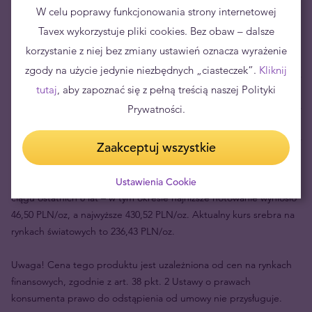
aktualnej sytuacji ekonomiczno-gospodarczej, najczęściej
W celu poprawy funkcjonowania strony internetowej
rekomenduje się ulokowanie w metalach szlachetnych od 5% do
Tavex wykorzystuje pliki cookies. Bez obaw – dalsze
20% oszczędności.
korzystanie z niej bez zmiany ustawień oznacza wyrażenie
zgody na użycie jedynie niezbędnych „ciasteczek”.
Kliknij
Aktualna cena sprzedaży 1 szt.
590,43 zł
tutaj
, aby zapoznać się z pełną treścią naszej Polityki
Prywatności.
Aktualna cena skupu 1 szt.
476,47 zł
Twoje ryzyko
113,96 zł
Zaakceptuj wszystkie
Cena uncji srebra wyrażona w PLN uległa zmianie o 347.75% w
Ustawienia Cookie
ciągu ostatnich 8 lat – w tym okresie najniższe notowanie wyniosło
46,50 PLN/oz, a najwyższe 430,52 PLN/oz. Aktualny kurs srebra na
rynkach światowych to 236,43 PLN/oz.
Uwaga! Cena tego produktu jest uzależniona od cen na rynkach
finansowych, zgodnie z art. 38 pkt. 2 Ustawy o prawach
konsumenta prawo do odstąpienia od umowy nie przysługuje.