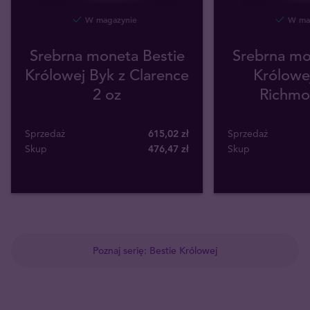
W magazynie
W mag
Srebrna moneta Bestie
Srebrna mo
Królowej Byk z Clarence
Królowej
2 oz
Richmo
Sprzedaż
615,02 zł
Sprzedaż
Skup
476
,
47
zł
Skup
Poznaj serię: Bestie Królowej