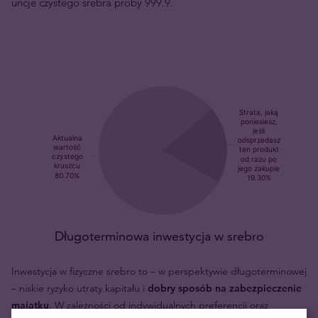
uncje czystego srebra próby 999.9.
Długoterminowa inwestycja w srebro
Inwestycja w fizyczne srebro to – w perspektywie długoterminowej
– niskie ryzyko utraty kapitału i
dobry sposób na zabezpieczenie
majątku
. W zależności od indywidualnych preferencji oraz