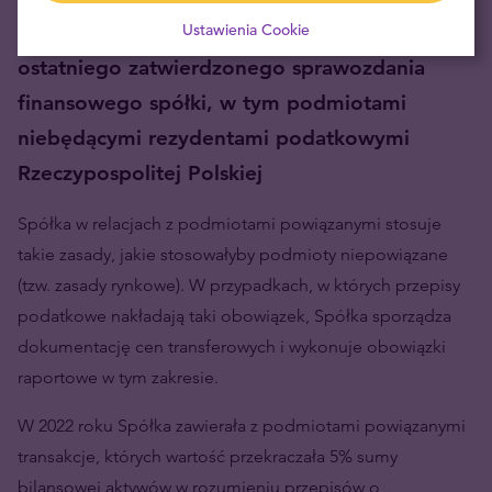
o rachunkowości, ustalonych na podstawie
Ustawienia Cookie
ostatniego zatwierdzonego sprawozdania
finansowego spółki, w tym podmiotami
niebędącymi rezydentami podatkowymi
Rzeczypospolitej Polskiej
Spółka w relacjach z podmiotami powiązanymi stosuje
takie zasady, jakie stosowałyby podmioty niepowiązane
(tzw. zasady rynkowe). W przypadkach, w których przepisy
podatkowe nakładają taki obowiązek, Spółka sporządza
dokumentację cen transferowych i wykonuje obowiązki
raportowe w tym zakresie.
W 2022 roku Spółka zawierała z podmiotami powiązanymi
transakcje, których wartość przekraczała 5% sumy
bilansowej aktywów w rozumieniu przepisów o