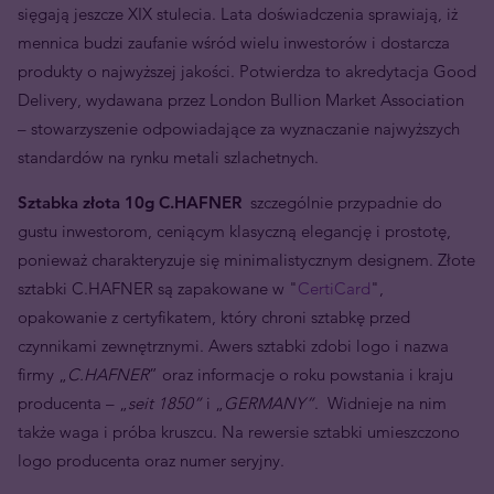
sięgają jeszcze XIX stulecia. Lata doświadczenia sprawiają, iż
mennica budzi zaufanie wśród wielu inwestorów i dostarcza
produkty o najwyższej jakości. Potwierdza to akredytacja Good
Delivery, wydawana przez London Bullion Market Association
– stowarzyszenie odpowiadające za wyznaczanie najwyższych
standardów na rynku metali szlachetnych.
Sztabka złota 10g C.HAFNER
szczególnie przypadnie do
gustu inwestorom, ceniącym klasyczną elegancję i prostotę,
ponieważ charakteryzuje się minimalistycznym designem. Złote
sztabki C.HAFNER są zapakowane w "
CertiCard
",
opakowanie z certyfikatem, który chroni sztabkę przed
czynnikami zewnętrznymi. Awers sztabki zdobi logo i nazwa
firmy „
C.HAFNER
” oraz informacje o roku powstania i kraju
producenta – „
seit 1850”
i „
GERMANY”
. Widnieje na nim
także waga i próba kruszcu. Na rewersie sztabki umieszczono
logo producenta oraz numer seryjny.