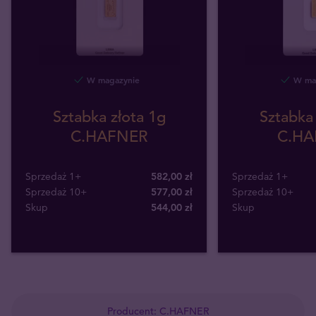
W magazynie
W mag
Sztabka złota 1g
Sztabka 
C.HAFNER
C.HA
Sprzedaż 1+
582,00 zł
Sprzedaż 1+
Sprzedaż 10+
577,00 zł
Sprzedaż 10+
Skup
544
,
00
zł
Skup
Producent: C.HAFNER