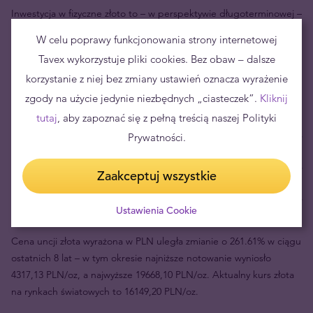
Inwestycja w fizyczne złoto to – w perspektywie długoterminowej –
niskie ryzyko utraty kapitału i
dobry sposób na zabezpieczenie
W celu poprawy funkcjonowania strony internetowej
majątku
. W zależności od indywidualnych preferencji oraz
Tavex wykorzystuje pliki cookies. Bez obaw – dalsze
aktualnej sytuacji ekonomiczno-gospodarczej, najczęściej
korzystanie z niej bez zmiany ustawień oznacza wyrażenie
rekomenduje się ulokowanie w metalach szlachetnych od 5% do
20% oszczędności.
zgody na użycie jedynie niezbędnych „ciasteczek”.
Kliknij
tutaj
, aby zapoznać się z pełną treścią naszej Polityki
Prywatności.
Aktualna cena sprzedaży 1 szt.
5368,00 zł
Aktualna cena skupu 1 szt.
5242,00 zł
Zaakceptuj wszystkie
Twoje ryzyko
126,00 zł
Ustawienia Cookie
Cena uncji złota wyrażona w PLN uległa zmianie o 261.61% w ciągu
ostatnich 8 lat – w tym okresie najniższe notowanie wyniosło
4317,13 PLN/oz, a najwyższe 19668,10 PLN/oz. Aktualny kurs złota
na rynkach światowych to 16149,20 PLN/oz.