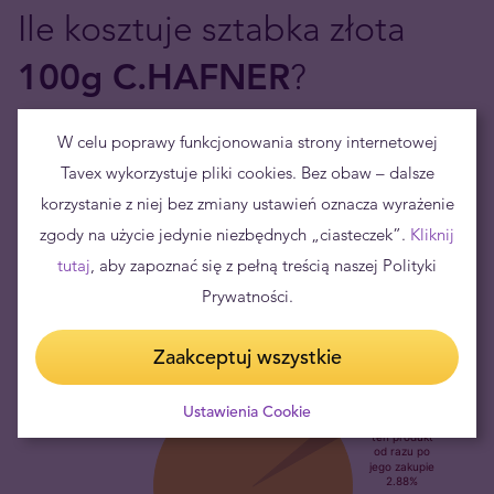
Ile kosztuje sztabka złota
100g C.HAFNER
?
Cena sztabki
W celu poprawy funkcjonowania strony internetowej
złota 100g jest wyznaczona przez zawarty w niej
kruszec oraz uzależniona od tego, jak kształtuje się aktualny
Tavex wykorzystuje pliki cookies. Bez obaw – dalsze
kurs złota
. Aktualną cenę sztabki znajdziesz powyżej, na karcie
korzystanie z niej bez zmiany ustawień oznacza wyrażenie
produktu, aktualizuje się ona co kilka minut, zgodnie z
zgody na użycie jedynie niezbędnych „ciasteczek”.
Kliknij
aktualnym kursem złota na świecie.
tutaj
, aby zapoznać się z pełną treścią naszej Polityki
Prywatności.
Zaakceptuj wszystkie
Ustawienia Cookie