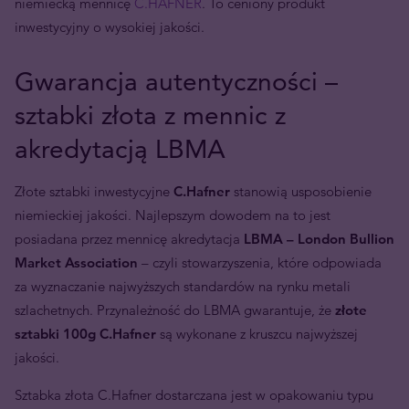
niemiecką mennicę
C.HAFNER
. To ceniony produkt
inwestycyjny o wysokiej jakości.
Gwarancja autentyczności –
sztabki złota z mennic z
akredytacją LBMA
Złote sztabki inwestycyjne
C.Hafner
stanowią usposobienie
niemieckiej jakości. Najlepszym dowodem na to jest
posiadana przez mennicę akredytacja
LBMA – London Bullion
Market Association
– czyli stowarzyszenia, które odpowiada
za wyznaczanie najwyższych standardów na rynku metali
szlachetnych. Przynależność do LBMA gwarantuje, że
złote
sztabki 100g
C.Hafner
są wykonane z kruszcu najwyższej
jakości.
Sztabka złota C.Hafner dostarczana jest w opakowaniu typu