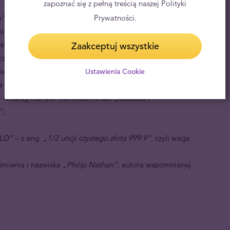
zapoznać się z pełną treścią naszej Polityki
a”
, czyli nazwa monety;
Prywatności.
i, dzierżącej w prawej ręce trójząb, w lewej tarczę
dstawionej na tle animacji odzwierciedlającej ruch fal,
Zaakceptuj wszystkie
ecznych mieszkańców Wysp Brytyjskich;
wającej sukni Britannii, jakim jest ilustracja zamkniętej
Ustawienia Cookie
patrzenia zmienia się w trójząb;
 według różnych tłumaczeń z łac.
„Ozdoba i
”
;
OLD”
– z ang.
„1/2 uncji czystego złota 999.9”
, czyli waga
 imienia i nazwiska
„Philip Nathan”
, autora wspomnianej