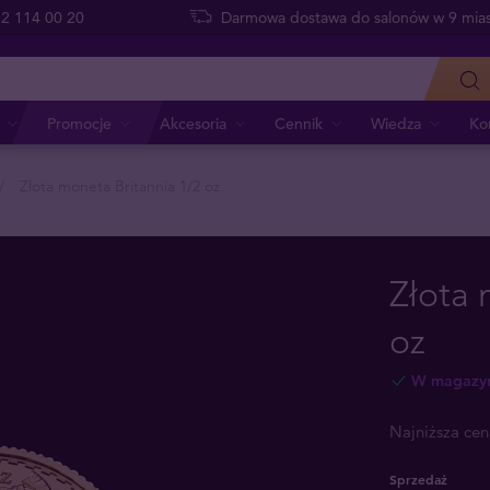
 22 114 00 20
Darmowa dostawa do salonów w 9 mias
Promocje
Akcesoria
Cennik
Wiedza
Ko
Złota moneta Britannia 1/2 oz
Złota 
oz
W magazy
Najniższa cen
Sprzedaż