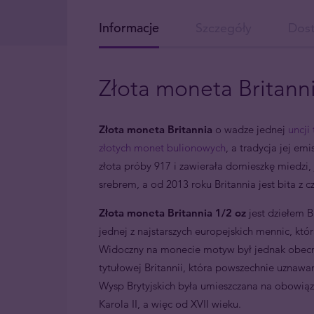
Informacje
Szczegóły
Dos
Złota moneta Britanni
Złota moneta Britannia
o wadze jednej
uncji 
złotych monet bulionowych
, a tradycja jej em
złota próby 917 i zawierała domieszkę miedzi,
srebrem, a od 2013 roku Britannia jest bita z 
Złota moneta Britannia 1/2 oz
jest dziełem B
jednej z najstarszych europejskich mennic, któr
Widoczny na monecie motyw był jednak obecny w
tytułowej Britannii, która powszechnie uznawa
Wysp Brytyjskich była umieszczana na obowiązu
Karola II, a więc od XVII wieku.