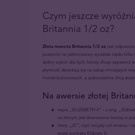
Czym jeszcze wyróżni
Britannia 1/2 oz?
Złota moneta Britannia 1/2 oz
jest odpowied
pozwolić na jednorazowy wydatek rzędu kilku t
dobry wybór dla tych, którzy chcąc zapewnić
płynność decydują się na zakup mniejszych w
monet bulionowych, a jednocześnie chcą elas
Na awersie złotej Britann
napis
„ELIZABETH II”
– z ang.
„Elżbiet
na którym jest skierowana twarzą w pr
litery
„JC”
, czyli inicjały od imienia i 
wyżej portretu Elżbiety II;