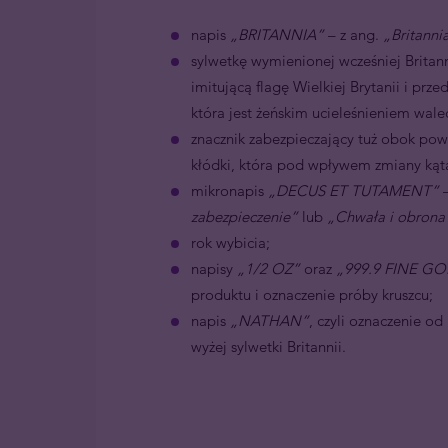
napis
„BRITANNIA”
– z ang.
„Britanni
sylwetkę wymienionej wcześniej Britanni
imitującą flagę Wielkiej Brytanii i prze
która jest żeńskim ucieleśnieniem wal
znacznik zabezpieczający tuż obok powie
kłódki, która pod wpływem zmiany kąta 
mikronapis
„DECUS ET TUTAMENT”
–
zabezpieczenie”
lub
„Chwała i obrona
rok wybicia;
napisy
„1/2 OZ”
oraz
„999.9 FINE G
produktu i oznaczenie próby kruszcu;
napis
„NATHAN”
, czyli oznaczenie od
wyżej sylwetki Britannii.