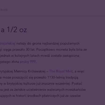
tawa
a 1/2 oz
trojańskiej
należy do grona najbardziej popularnych
isji sięga przeszło 30 lat. Początkowo moneta była bita ze
 jednak w kolejnych latach miedź została zastąpiona
czystego złota
próby 999
.
rytyjskiej Mennicy Królewskiej –
The Royal Mint
, a więc
a może poszczycić się przeszło 1130-letnią tradycją.
 brytyjskiej kulturze już znacznie wcześniej. Postać
na jest za żeńskie ucieleśnienie walecznych mieszkańców
jących w historii środkach płatniczych już za czasów