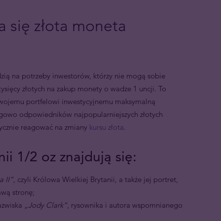
a się złota moneta
zią na potrzeby inwestorów, którzy nie mogą sobie
ysięcy złotych na zakup monety o wadze 1 uncji. To
 swojemu portfelowi inwestycyjnemu maksymalną
agowo odpowiedników najpopularniejszych złotych
tycznie reagować na zmiany
kursu złota
.
ii 1/2 oz znajdują się:
a II”
, czyli Królowa Wielkiej Brytanii, a także jej portret,
awą stronę;
nazwiska
„Jody Clark”
, rysownika i autora wspomnianego