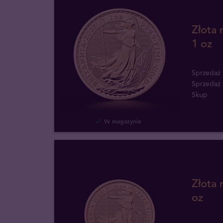
Złota 
1 oz
Sprzedaż
Sprzedaż
Skup
W magazynie
Złota 
oz