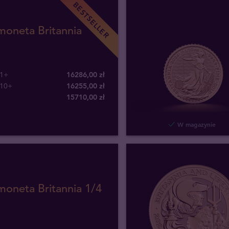
BESTSELLER
moneta Britannia
 1+
16286,00 zł
 10+
16255,00 zł
15710
,
00
zł
W magazynie
moneta Britannia 1/4