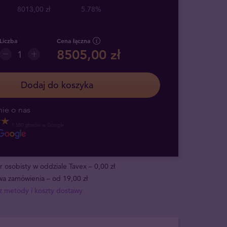
8013,00 zł
5.78%
Liczba
Cena łączna
8505,00 zł
Dodaj do koszyka
ie o nas
1 550 głosów w Google
 osobisty w oddziale Tavex – 0,00 zł
a zamówienia – od 19,00 zł
 metody i koszty dostawy