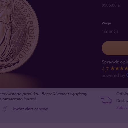
8505,00 zł
Waga
1/2 uncja
Sprawdź opin
4,7
rzeczywistego produktu. Roczniki monet wysyłamy
Odbiór
 zaznaczono inaczej.
Dostaw
Zobacz
Utwórz alert cenowy