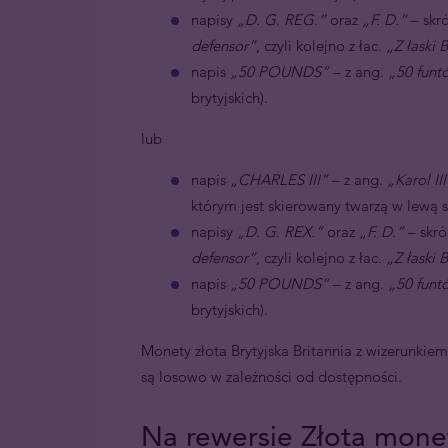
napisy
„D. G. REG.”
oraz
„F. D.”
– skr
defensor”
, czyli kolejno z łac.
„Z łaski 
napis
„50 POUNDS”
– z ang.
„50 funt
brytyjskich).
lub
napis
„CHARLES III”
– z ang.
„Karol III
którym jest skierowany twarzą w lewą s
napisy
„D. G. REX.”
oraz
„F. D.”
– skró
defensor”
, czyli kolejno z łac.
„Z łaski 
napis
„50 POUNDS”
– z ang.
„50 funt
brytyjskich).
Monety złota Brytyjska Britannia z wizerunkiem 
są losowo w zależności od dostępności.
Na rewersie Złota monet