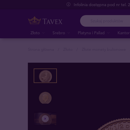
Infolinia dostępna pod nr tel.
Złoto
Srebro
Platyna i Pallad
Kantor
Strona główna
Złoto
Złote monety bulionowe