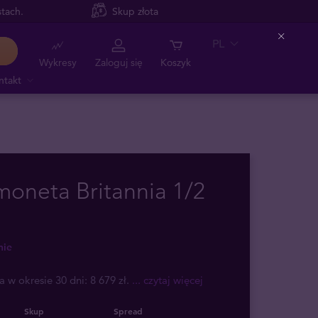
tach.
Skup złota
PL
Close
Wykresy
Zaloguj się
Koszyk
ntakt
moneta Britannia 1/2
nie
a w okresie 30 dni: 8 679 zł.
... czytaj więcej
Skup
Spread