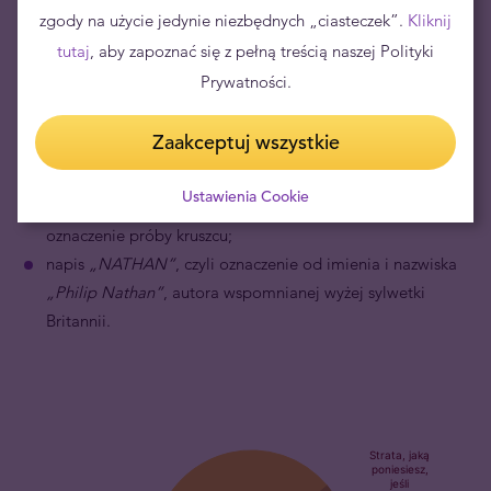
Britannii, jakim jest ilustracja zamkniętej kłódki, która pod
zgody na użycie jedynie niezbędnych „ciasteczek”.
Kliknij
wpływem zmiany kąta patrzenia zmienia się w trójząb;
tutaj
, aby zapoznać się z pełną treścią naszej Polityki
mikronapis
„DECUS ET TUTAMENT”
– według różnych
Prywatności.
tłumaczeń z łac.
„Ozdoba i zabezpieczenie”
lub
„Chwała i
obrona”
;
Zaakceptuj wszystkie
rok wybicia;
napisy
„1/4 OZ”
oraz
„999.9 FINE GOLD”
– z ang.
„1/4
Ustawienia Cookie
uncji czystego złota 999.9”
, czyli waga produktu i
oznaczenie próby kruszcu;
napis
„NATHAN”
, czyli oznaczenie od imienia i nazwiska
„Philip Nathan”
, autora wspomnianej wyżej sylwetki
Britannii.