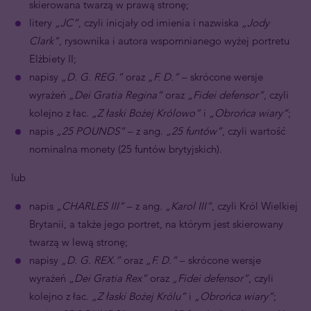
skierowana twarzą w prawą stronę;
litery
„JC”
, czyli inicjały od imienia i nazwiska
„Jody
Clark”
, rysownika i autora wspomnianego wyżej portretu
Elżbiety II;
napisy
„D. G. REG.”
oraz
„F. D.”
– skrócone wersje
wyrażeń
„Dei Gratia Regina”
oraz
„Fidei defensor”
, czyli
kolejno z łac.
„Z łaski Bożej Królowo”
i
„Obrońca wiary”
;
napis
„25 POUNDS”
– z ang.
„25 funtów”
, czyli wartość
nominalna monety (25 funtów brytyjskich).
lub
napis
„CHARLES III”
– z ang.
„Karol III”
, czyli Król Wielkiej
Brytanii, a także jego portret, na którym jest skierowany
twarzą w lewą stronę;
napisy
„D. G. REX.”
oraz
„F. D.”
– skrócone wersje
wyrażeń „
Dei Gratia Rex”
oraz
„Fidei defensor”
, czyli
kolejno z łac.
„Z łaski Bożej Królu”
i
„Obrońca wiary”
;