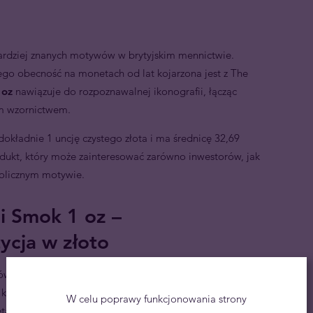
bardziej znanych motywów w brytyjskim mennictwie.
jego obecność na monetach od lat kojarzona jest z The
 oz
nawiązuje do rozpoznawalnej ikonografii, łącząc
im wzornictwem.
okładnie 1 uncję czystego złota i ma średnicę 32,69
ukt, który może zainteresować zarówno inwestorów, jak
bolicznym motywie.
 i Smok 1 oz –
ycja w złoto
bów ochrony kapitału w długim terminie.
Złota moneta
 kruszcu, renomę The Royal Mint oraz ponadczasowy
W celu poprawy funkcjonowania strony
 ta może stanowić element dywersyfikacji portfela i