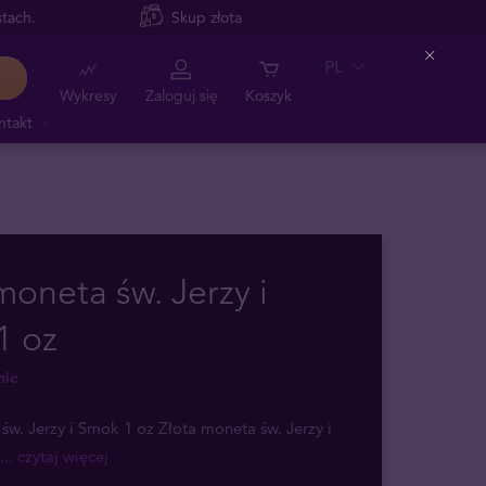
tach.
Skup złota
PL
Close
Wykresy
Zaloguj się
Koszyk
ntakt
moneta św. Jerzy i
1 oz
nie
św. Jerzy i Smok 1 oz Złota moneta św. Jerzy i
... czytaj więcej