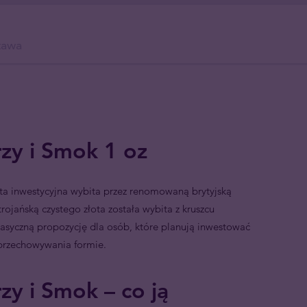
tawa
rzy i Smok 1 oz
a inwestycyjna wybita przez renomowaną brytyjską
trojańską czystego złota została wybita z kruszcu
lasyczną propozycję dla osób, które planują inwestować
 przechowywania formie.
zy i Smok – co ją