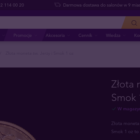
 22 114 00 20
Darmowa dostawa do salonów w 9 mias
Promocje
Akcesoria
Cennik
Wiedza
Ko
Złota moneta św. Jerzy i Smok 1 oz
Złota 
Smok 
W magazy
Złota moneta 
Smok 1 oz to