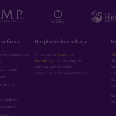
 o firmie
Bezpłatne konsultacje
Ne
mowe i numery kont
Umów się na
bezpłatną
Kli
konsultację
telefoniczną lub
do 
n
mailową, aby otrzymać
żad
a zamówień
indywidualną ofertę inwestycyjną
nas
vex
spe
j się z nami
pro
Tav
a podatkowa
Wsz
prywatności
cenowa