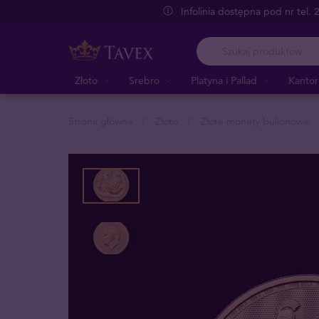
Infolinia dostępna pod nr tel.
Złoto
Srebro
Platyna i Pallad
Kantor
Strona główna
Złoto
Złote monety bulionowe