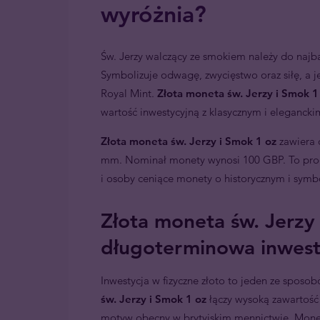
wyróżnia?
Św. Jerzy walczący ze smokiem należy do naj
Symbolizuje odwagę, zwycięstwo oraz siłę, a 
Royal Mint.
Złota moneta św. Jerzy i Smok 1
wartość inwestycyjną z klasycznym i eleganck
Złota moneta św. Jerzy i Smok 1 oz
zawiera d
mm. Nominał monety wynosi 100 GBP. To prod
i osoby ceniące monety o historycznym i sym
Złota moneta św. Jerzy
długoterminowa inwest
Inwestycja w fizyczne złoto to jeden ze sposo
św. Jerzy i Smok 1 oz
łączy wysoką zawartość
motyw obecny w brytyjskim mennictwie. Moneta