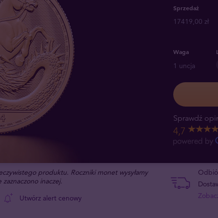
Sprzedaż
17419,00 zł
Waga
1 uncja
Sprawdź opin
4,7
rzeczywistego produktu. Roczniki monet wysyłamy
Odbiór
 zaznaczono inaczej.
Dostaw
Zobacz
Utwórz alert cenowy