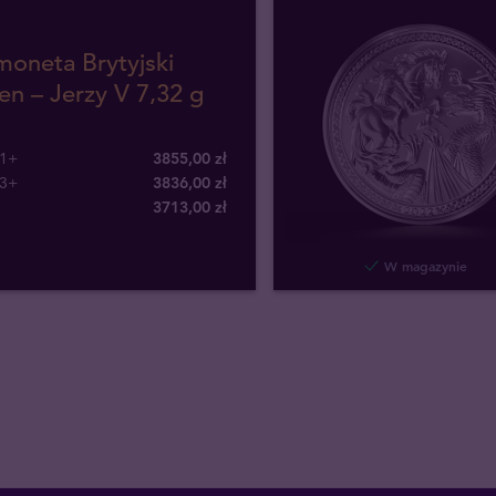
moneta Brytyjski
n – Jerzy V 7,32 g
 1+
3855,00 zł
 3+
3836,00 zł
3713
,
00
zł
W magazynie