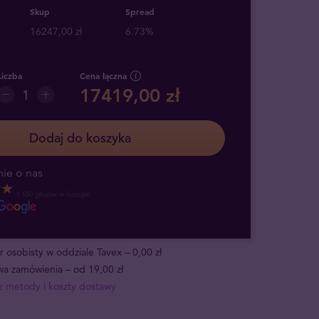
Skup
Spread
16247,00 zł
6.73%
Liczba
Cena łączna
17419,00 zł
Dodaj do koszyka
ie o nas
1 550 głosów w Google
 osobisty w oddziale Tavex – 0,00 zł
a zamówienia – od 19,00 zł
 metody i koszty dostawy