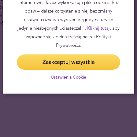
internetowej Tavex wykorzystuje pliki cookies. Bez
ści. Dzięki zawartości 1 uncji czystego złota, wysokiej
obaw – dalsze korzystanie z niej bez zmiany
wi,
złota moneta św. Jerzy i Smok 1 oz
doskonale
ustawień oznacza wyrażenie zgody na użycie
ków.
jedynie niezbędnych „ciasteczek”.
Kliknij tutaj
, aby
zapoznać się z pełną treścią naszej Polityki
Prywatności.
Zaakceptuj wszystkie
Ustawienia Cookie