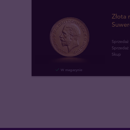
Złota 
Suwere
Sprzedaż
Sprzedaż
Skup
W magazynie