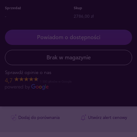
Sprzedaż
Skup
-
2786,00 zł
Powiadom o dostępności
Brak w magazynie
Sprawdź opinie o nas
4,7
1 550 głosów w Google
Dodaj do porównania
Utwórz alert cenowy