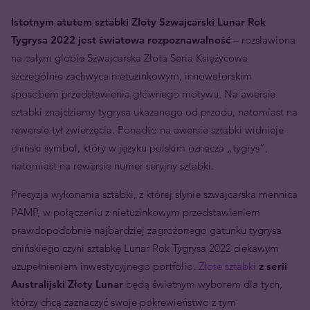
Istotnym atutem sztabki Złoty Szwajcarski Lunar Rok
Tygrysa 2022 jest światowa rozpoznawalność
– rozsławiona
na całym globie Szwajcarska Złota Seria Księżycowa
szczególnie zachwyca nietuzinkowym, innowatorskim
sposobem przedstawienia głównego motywu. Na awersie
sztabki znajdziemy tygrysa ukazanego od przodu, natomiast na
rewersie tył zwierzęcia. Ponadto na awersie sztabki widnieje
chiński symbol, który w języku polskim oznacza „tygrys”,
natomiast na rewersie numer seryjny sztabki.
Precyzja wykonania sztabki, z której słynie szwajcarska mennica
PAMP, w połączeniu z nietuzinkowym przedstawieniem
prawdopodobnie najbardziej zagrożonego gatunku tygrysa
chińskiego czyni sztabkę Lunar Rok Tygrysa 2022 ciekawym
uzupełnieniem inwestycyjnego portfolio.
Złote sztabki
z serii
Australijski Złoty Lunar
będą świetnym wyborem dla tych,
którzy chcą zaznaczyć swoje pokrewieństwo z tym