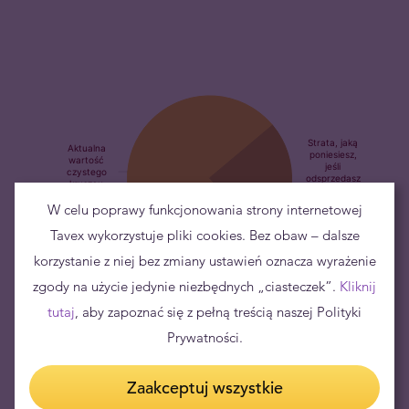
W celu poprawy funkcjonowania strony internetowej
Tavex wykorzystuje pliki cookies. Bez obaw – dalsze
korzystanie z niej bez zmiany ustawień oznacza wyrażenie
zgody na użycie jedynie niezbędnych „ciasteczek”.
Długoterminowa inwestycja w złoto
Kliknij
tutaj
, aby zapoznać się z pełną treścią naszej Polityki
Inwestycja w fizyczne złoto to – w perspektywie długoterminowej –
Prywatności.
niskie ryzyko utraty kapitału i
dobry sposób na zabezpieczenie
majątku
. W zależności od indywidualnych preferencji oraz
Zaakceptuj wszystkie
aktualnej sytuacji ekonomiczno-gospodarczej, najczęściej