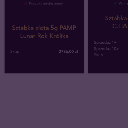
Produkt niedostępny
W mag
Sztabka 
C.HA
Sztabka złota 5g PAMP
Lunar Rok Królika
Sprzedaż 1+
Sprzedaż 10+
Skup
2786
,
00
zł
Skup