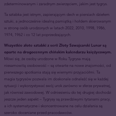
zdeterminowanym i zaradnym zwierzęciem, jakim jest tygrys.
Ta sztabka jest istnym, zapierającym dech w piersiach dziełem
sztuki, a jednocześnie idealną pamiątką i hołdem skierowanym
w stronę osób urodzonych w latach 2022, 2010, 1998, 1986,
1974, 1962 i co 12 lat poprzedzających.
Wszystkie złote sztabki z serii Złoty Szwajcarski Lunar są
oparte na drogocennym chińskim kalendarzu księżycowym.
Mówi się, że osoby urodzone w Roku Tygrysa mają
niesamowitą osobowość – są otwarte na nowe znajomości, od
pierwszego spotkania stają się wiernymi przyjaciółmi. Ta
magia tygrysów pozwala im doskonale odnaleźć się w każdej
sytuacji i wykorzystywać swój urok zarówno w sferze prywatnej,
jak również zawodowej. W odniesieniu do tej drugiej dochodzi
jeszcze jeden aspekt – Tygrysy są prawdziwymi tytanami pracy,
a ich systematyczne i skoncentrowane na celu działania są
szeroko doceniane przed pracodawców.