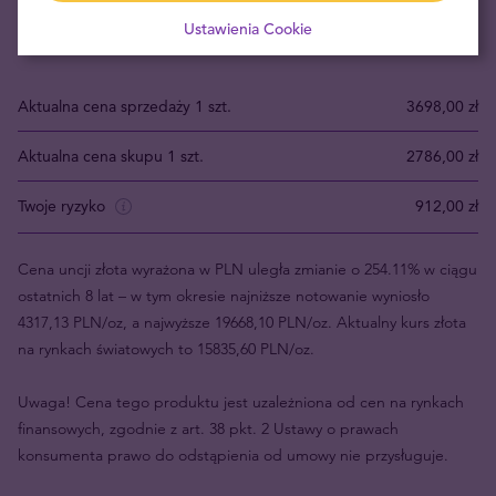
rekomenduje się ulokowanie w metalach szlachetnych od 5% do
Ustawienia Cookie
20% oszczędności.
Aktualna cena sprzedaży 1 szt.
3698,00 zł
Aktualna cena skupu 1 szt.
2786,00 zł
Twoje ryzyko
912,00 zł
Cena uncji złota wyrażona w PLN uległa zmianie o 254.11% w ciągu
ostatnich 8 lat – w tym okresie najniższe notowanie wyniosło
4317,13 PLN/oz, a najwyższe 19668,10 PLN/oz. Aktualny kurs złota
na rynkach światowych to 15835,60 PLN/oz.
Uwaga! Cena tego produktu jest uzależniona od cen na rynkach
finansowych, zgodnie z art. 38 pkt. 2 Ustawy o prawach
konsumenta prawo do odstąpienia od umowy nie przysługuje.