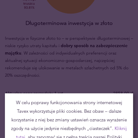
Długoterminowa inwestycja w złoto
Inwestycja w fizyczne złoto to – w perspektywie długoterminowej –
niskie ryzyko utraty kapitału i
dobry sposób na zabezpieczenie
majątku
. W zależności od indywidualnych preferencji oraz
aktualnej sytuacji ekonomiczno-gospodarczej, najczęściej
rekomenduje się ulokowanie w metalach szlachetnych od 5% do
20% oszczędności.
Aktualna cena sprzedaży 1 szt.
2858,00 zł
W celu poprawy funkcjonowania strony internetowej
Aktualna cena skupu 1 szt.
2681,00 zł
Tavex wykorzystuje pliki cookies. Bez obaw – dalsze
korzystanie z niej bez zmiany ustawień oznacza wyrażenie
Twoje ryzyko
177,00 zł
zgody na użycie jedynie niezbędnych „ciasteczek”.
Kliknij
tutaj
, aby zapoznać się z pełną treścią naszej Polityki