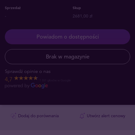
Sprzedaż
Skup
-
2681,00 zł
Powiadom o dostępności
Brak w magazynie
Sprawdź opinie o nas
4,7
1 551 głosów w Google
Dodaj do porównania
Utwórz alert cenowy