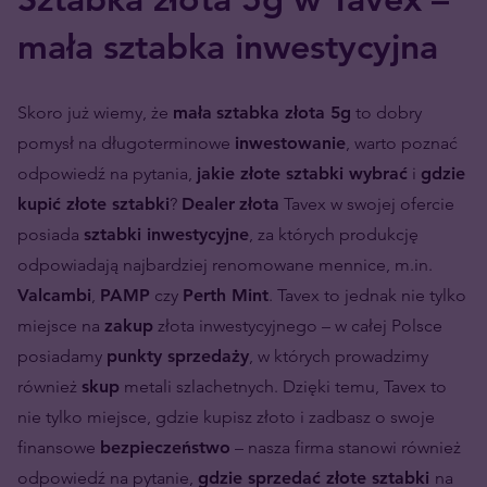
mała sztabka inwestycyjna
Skoro już wiemy, że
mała
sztabka złota 5g
to dobry
pomysł na długoterminowe
inwestowanie
, warto poznać
odpowiedź na pytania,
jakie złote sztabki wybrać
i
gdzie
kupić złote sztabki
?
Dealer
złota
Tavex w swojej ofercie
posiada
sztabki inwestycyjne
, za których produkcję
odpowiadają najbardziej renomowane mennice, m.in.
Valcambi
,
PAMP
czy
Perth Mint
. Tavex to jednak nie tylko
miejsce na
zakup
złota inwestycyjnego – w całej Polsce
posiadamy
punkty sprzedaży
, w których prowadzimy
również
skup
metali szlachetnych. Dzięki temu, Tavex to
nie tylko miejsce, gdzie kupisz złoto i zadbasz o swoje
finansowe
bezpieczeństwo
– nasza firma stanowi również
odpowiedź na pytanie,
gdzie sprzedać złote sztabki
na