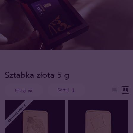
Sztabka złota 5 g
Sortuj
Filtruj
CENNECHWILE