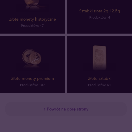
Sztabki złota 2g i 2.5g
Produktów: 4
Złote monety historyczne
Produktów: 47
Złote monety premium
Złote sztabki
Produktów: 107
Produktów: 61
↑ Powrót na górę strony