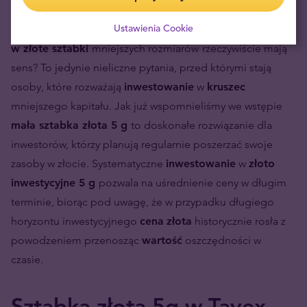
Czy opłaca się kupić sztabki złota
?
Jak inwestować w
Ustawienia Cookie
złoto fizyczne
przy mniejszym budżecie?
Czy
inwestycje
w złote sztabki
mniejszych rozmiarów
rzeczywiście mają
sens? To jedynie nieliczne pytania, przed którymi stają
osoby, które rozważają
inwestowanie
w
kruszec
mniejszego kapitału. Jak już wspomnieliśmy we wstępie
mała sztabka złota 5 g
to doskonałe rozwiązanie dla
inwestorów, którzy planują regularnie poszerzać swoje
zasoby w złocie. Systematyczne
inwestowanie
w
złoto
inwestycyjne 5 g
pozwala na uśrednienie ceny w długim
terminie, biorąc pod uwagę, że w przypadku długiego
horyzontu inwestycyjnego
cena
złota
historycznie rosła z
powodzeniem przenosząc
wartość
oszczędności w
czasie.
Sztabka złota 5g w Tavex –