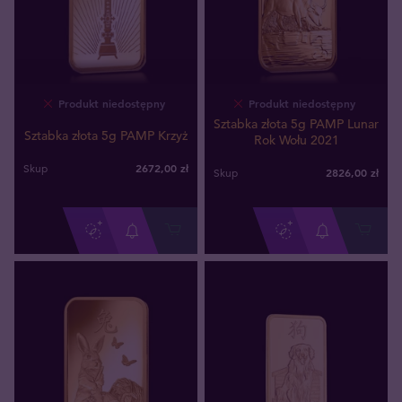
Produkt niedostępny
Produkt niedostępny
Sztabka złota 5g PAMP Lunar
Sztabka złota 5g PAMP Krzyż
Rok Wołu 2021
2672
,
00
zł
Skup
2826
,
00
zł
Skup