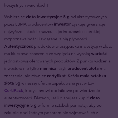
korzystnych warunkach!
Wybierając
złoto inwestycyjne 5 g
od akredytowanych
przez LBMA producentów
inwestor
zyskuje gwarancję
najwyższej jakości kruszcu, a jednocześnie szerokiej
rozpoznawalności i związanej z nią płynności.
Autentyczność
produktów w przypadku inwestycji w złoto
ma kluczowe znaczenie ze względu na wysoką
wartość
jednostkową oferowanych produktów. Z punktu widzenia
inwestora nie tylko
mennica
, czyli
producent złota
ma
znaczenie, ale również
certyfikat
. Każda
mała sztabka
złota 5g
w naszej ofercie zapakowana jest w tzw.
CertiPack
, który stanowi dodatkowe potwierdzenie
autentyczności. Dlatego, jeśli planujesz kupić
złoto
inwestycyjne 5 g
w formie sztabek pamiętaj, aby po
zakupie pod żadnym pozorem nie wyjmować ich z