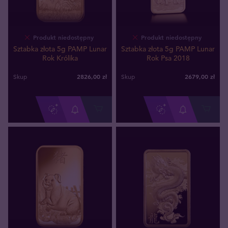
Produkt niedostępny
Produkt niedostępny
Sztabka złota 5g PAMP Lunar
Sztabka złota 5g PAMP Lunar
Rok Królika
Rok Psa 2018
2826
,
00
zł
2679
,
00
zł
Skup
Skup