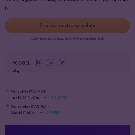
h!
Przejdź na stronę waluty
…aby sprawdzić aktualny kurs i wybrać pożądaną ilość!
PODZIEL
SIĘ
Cena złota (XAU-PLN)
16149,20 PLN/oz
+ 312,60 PLN
Cena srebra (XAG-PLN)
236,43 PLN/oz
+ 6,78 PLN