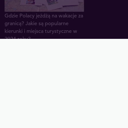
Gdzie Polacy jeżdżą na wakacje za
granicą? Jakie są popularne
kierunki i miejsca turystyczne w
2024 roku?
25.04.2024
Eurotrip, czyli jak przygotować się
do wycieczki po Europie
27.09.2023