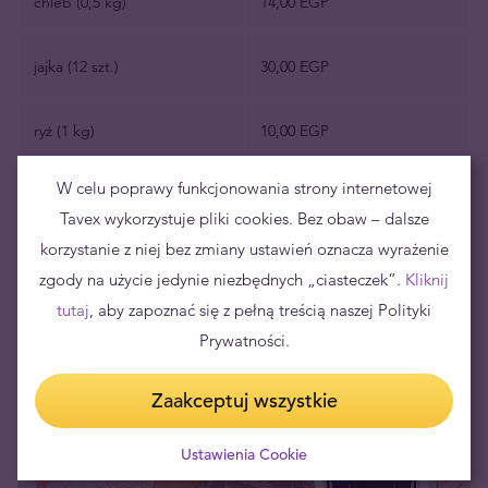
chleb (0,5 kg)
14,00 EGP
jajka (12 szt.)
30,00 EGP
ryż (1 kg)
10,00 EGP
W celu poprawy funkcjonowania strony internetowej
woda (1,5 l)
4,40 EGP
Tavex wykorzystuje pliki cookies. Bez obaw – dalsze
korzystanie z niej bez zmiany ustawień oznacza wyrażenie
mleko (1 l)
26,00 EGP
zgody na użycie jedynie niezbędnych „ciasteczek”.
Kliknij
tutaj
, aby zapoznać się z pełną treścią naszej Polityki
posiłek w taniej restauracji
50,00 EGP
Prywatności.
Zaakceptuj wszystkie
Ustawienia Cookie