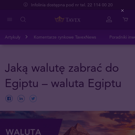
Infolinia dostępna pod nr tel. 22 114 00 20
Close
Artykuły
Komentarze rynkowe TavexNews
Poradniki inw
Jaką walutę zabrać do
Egiptu – waluta Egiptu