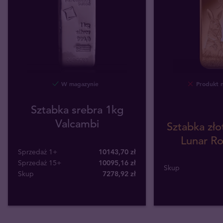
W magazynie
Produkt 
Sztabka srebra 1kg
Valcambi
Sztabka zł
Lunar Ro
Sprzedaż 1+
10143,70 zł
Sprzedaż 15+
10095,16 zł
Skup
Skup
7278
,
92
zł