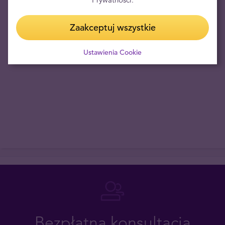
rynkach światowych to 235,99 PLN/oz.
Zaakceptuj wszystkie
Uwaga! Cena tego produktu jest uzależniona od cen na rynkach
finansowych, zgodnie z art. 38 pkt. 2 Ustawy o prawach
Ustawienia Cookie
konsumenta prawo do odstąpienia od umowy nie przysługuje.
Bezpłatna konsultacja