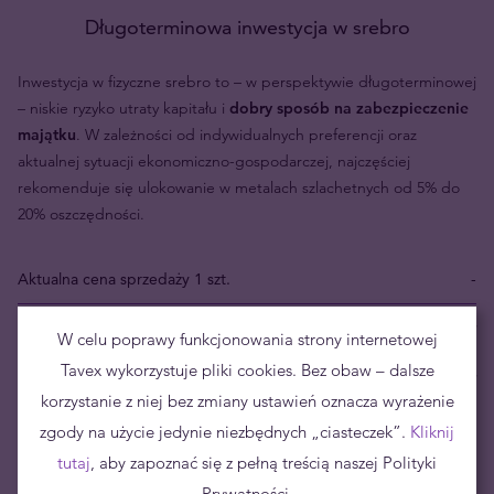
Długoterminowa inwestycja w srebro
Inwestycja w fizyczne srebro to – w perspektywie długoterminowej
– niskie ryzyko utraty kapitału i
dobry sposób na zabezpieczenie
majątku
. W zależności od indywidualnych preferencji oraz
aktualnej sytuacji ekonomiczno-gospodarczej, najczęściej
rekomenduje się ulokowanie w metalach szlachetnych od 5% do
20% oszczędności.
Aktualna cena sprzedaży 1 szt.
-
Aktualna cena skupu 1 szt.
235,99 zł
W celu poprawy funkcjonowania strony internetowej
Tavex wykorzystuje pliki cookies. Bez obaw – dalsze
Twoje ryzyko
-235,99 zł
korzystanie z niej bez zmiany ustawień oznacza wyrażenie
zgody na użycie jedynie niezbędnych „ciasteczek”.
Kliknij
Cena uncji srebra wyrażona w PLN uległa zmianie o 344.96% w
tutaj
, aby zapoznać się z pełną treścią naszej Polityki
ciągu ostatnich 8 lat – w tym okresie najniższe notowanie wyniosło
Prywatności.
46,50 PLN/oz, a najwyższe 430,52 PLN/oz. Aktualny kurs srebra na