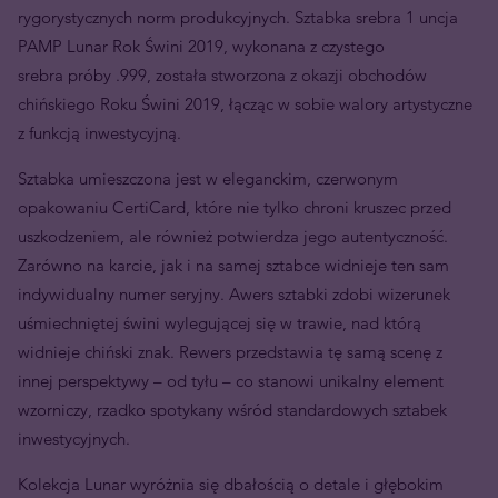
rygorystycznych norm produkcyjnych. Sztabka srebra 1 uncja
PAMP Lunar Rok Świni 2019, wykonana z czystego
srebra próby .999, została stworzona z okazji obchodów
chińskiego Roku Świni 2019, łącząc w sobie walory artystyczne
z funkcją inwestycyjną.
Sztabka umieszczona jest w eleganckim, czerwonym
opakowaniu CertiCard, które nie tylko chroni kruszec przed
uszkodzeniem, ale również potwierdza jego autentyczność.
Zarówno na karcie, jak i na samej sztabce widnieje ten sam
indywidualny numer seryjny. Awers sztabki zdobi wizerunek
uśmiechniętej świni wylegującej się w trawie, nad którą
widnieje chiński znak. Rewers przedstawia tę samą scenę z
innej perspektywy – od tyłu – co stanowi unikalny element
wzorniczy, rzadko spotykany wśród standardowych sztabek
inwestycyjnych.
Kolekcja Lunar wyróżnia się dbałością o detale i głębokim