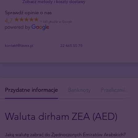
Zobacz metody i koszty dostawy
Sprawdź opinie o nas
4,7
1 550 głosów w Google
kontakt@tavex.pl
22 465 55 75
Przydatne informacje
Banknoty
Przeliczniki
Waluta dirham ZEA (AED)
Jaką walutę zabrać do Zjednoczonych Emiratów Arabskich?