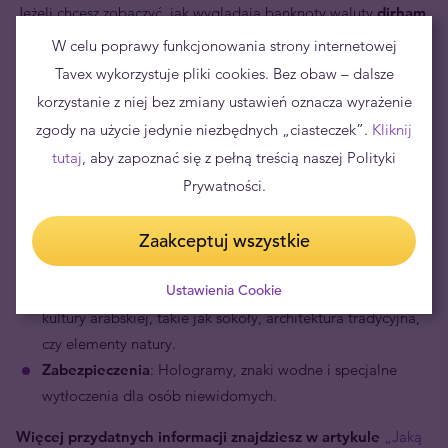
Jeżeli chcesz zobaczyć, jak wyglądają banknoty waluty
dirham
ZEA
, przejdź do zakładki
„Banknoty”
.
W celu poprawy funkcjonowania strony internetowej
Tavex wykorzystuje pliki cookies. Bez obaw – dalsze
Banknoty przedstawiają różnorodne symbole i zabytki
korzystanie z niej bez zmiany ustawień oznacza wyrażenie
kulturowe oraz architektoniczne kraju. Każdy nominał ma inny
zgody na użycie jedynie niezbędnych „ciasteczek”.
Kliknij
motyw, aby ukazać bogatą historię i dziedzictwo Emiratów.
tutaj
, aby zapoznać się z pełną treścią naszej Polityki
Waluta Dubaju dostępna w różnych nominałach i maja
Prywatności.
charakterystyczne cechy:
Zaakceptuj wszystkie
Dwujęzyczność
: Na awersie teksty są w języku arabskim, a
na rewersie w języku angielskim.
Ustawienia Cookie
Motywy lokalne
: Banknoty często przedstawiają symbole
kultury arabskiej, takie jak sokoły, architektura tradycyjna,
czy elementy natury.
Zabezpieczenia
: Hologramy, znaki wodne i specjalne
wytłoczenia dla osób niewidomych.
Więcej przydatnych informacji znajdziesz w artykule
„Jaką