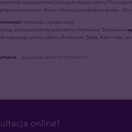
ng wietnamski możesz wymienić bez wychodzenia z domu! Po prostu 
klepie internetowym. Więcej informacji znajdziesz na stronie
„
Walu
ietnamski
i skorzystaj z naszych usług!
arczy, że kupisz banknoty przez stronę internetową. Zamówienia
wy
 do wybranego punktu odbioru (Paczkomat, Żabka, Ruch i inne), ja
artykule
„Jaką walutę zabrać do Wietnamu?”
ultacja online!