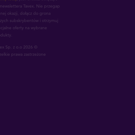
newslettera Tavex.
Nie przegap
nej okazji, dołącz do grona
zych subskrybentów i otrzymuj
cjalne oferty na wybrane
dukty.
ex Sp. z o.o 2026 ©
elkie prawa zastrzeżone