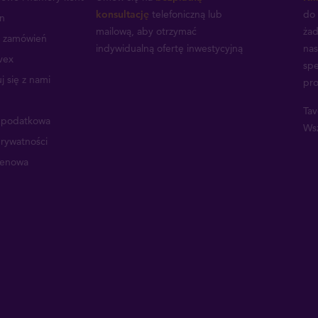
konsultację
telefoniczną lub
do 
n
mailową, aby otrzymać
żad
a zamówień
indywidualną ofertę inwestycyjną
nas
vex
spe
j się z nami
pro
Tav
a podatkowa
Wsz
prywatności
cenowa