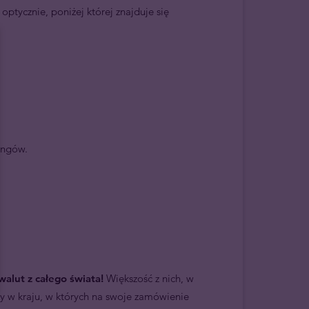
ptycznie, poniżej której znajduje się
ongów.
alut z całego świata!
Większość z nich, w
y w kraju, w których na swoje zamówienie