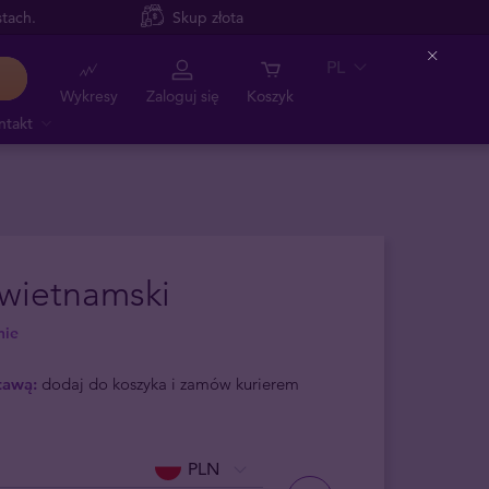
tach.
Skup złota
PL
Close
Wykresy
Zaloguj się
Koszyk
ntakt
wietnamski
nie
tawą:
dodaj do koszyka i zamów kurierem
PLN