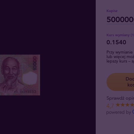
Kupisz
Kurs wymiany
(
0.1540
Przy wymianie 
lub więcej mo
lepszy kurs – 
Dod
ko
Sprawdź opin
4,7