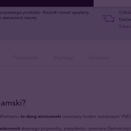
rzeczywistego produktu. Roczniki monet wysyłamy
Odbiór
 zaznaczono inaczej.
Dostaw
Zobacz
Przeliczniki
Wykresy
Dostawa
namski?
a Wietnamu
to
dong wietnamski
oznaczany kodem walutowym VN
 wizerunek
sławnego przywódcy, prezydenta i premiera Demokratyc