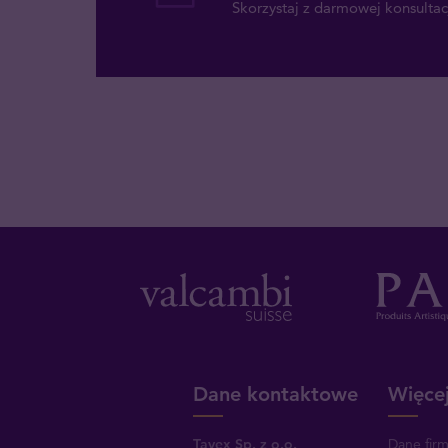
Skorzystaj z darmowej konsultacj
Dane kontaktowe
Więcej
Tavex Sp. z o.o.
Dane fir