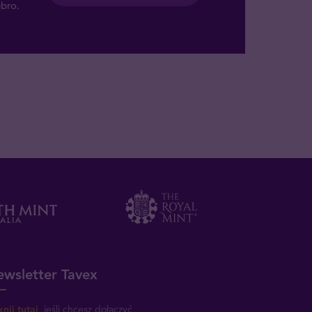
ebro.
wsletter Tavex
knij tutaj
, jeśli chcesz dołączyć