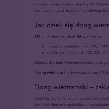
górze po lewej stronie widnieje godło Wietnam
informacja o latach istnienia Narodowego B
Jak dzieli się dong wie
Aktualnie dong wietnamski
dzieli się na:
monety o nominałach: 200, 500, 1000,
banknoty o nominałach: 100, 200, 500
Najniższy banknot wietnamskich dongów będą
1
dong wietnamski
odpowiada wartości 10 ha
Dong wietnamski – zak
Nasza firma oferuje jedną z najbogatszych tab
tym także dong wietnamski jest u nas dostępn