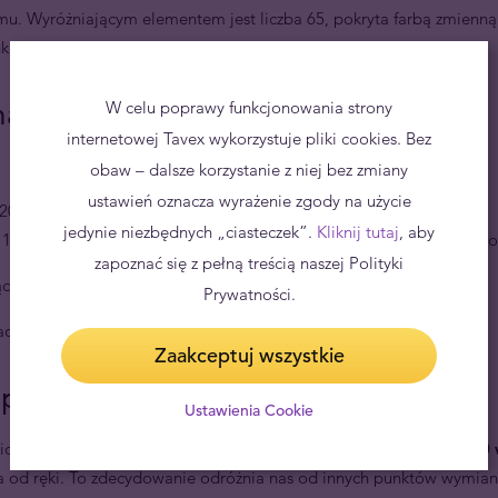
u. Wyróżniającym elementem jest liczba 65, pokryta farbą zmienną o
anku Wietnamu.
tnamski?
W celu poprawy funkcjonowania strony
internetowej Tavex wykorzystuje pliki cookies. Bez
obaw – dalsze korzystanie z niej bez zmiany
ustawień oznacza wyrażenie zgody na użycie
 2000, 5000 dongów;
jedynie niezbędnych „ciasteczek”.
Kliknij tutaj
, aby
, 1000, 2000, 5000, 10000, 20000, 50000, 100000, 200000, 500000 d
zapoznać się z pełną treścią naszej Polityki
cy w obiegu to 500.
Prywatności.
o oraz 100 xu.
Zaakceptuj wszystkie
up waluty z dostawą do domu
Ustawienia Cookie
lic walutowych w całej Polsce –
w sprzedaży posiadamy ponad 60 w
a od ręki. To zdecydowanie odróżnia nas od innych punktów wymian