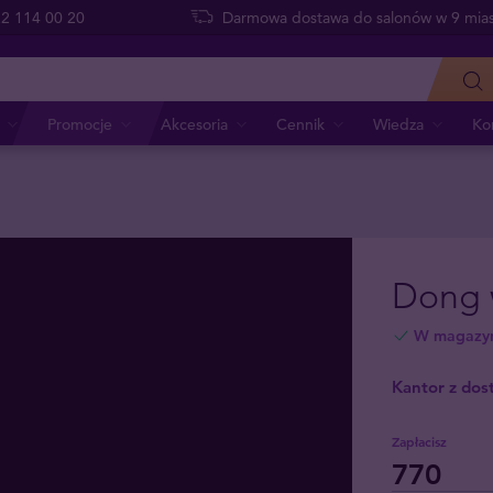
 22 114 00 20
Darmowa dostawa do salonów w 9 mias
Promocje
Akcesoria
Cennik
Wiedza
Ko
Dong 
W magazy
Kantor z dos
Zapłacisz