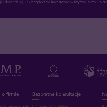
i i dowiedz się, jak bezpiecznie inwestować w fizyczne złoto lub sr
 o firmie
Bezpłatne konsultacje
Ne
mowe i numery kont
Umów się na
bezpłatną
Kli