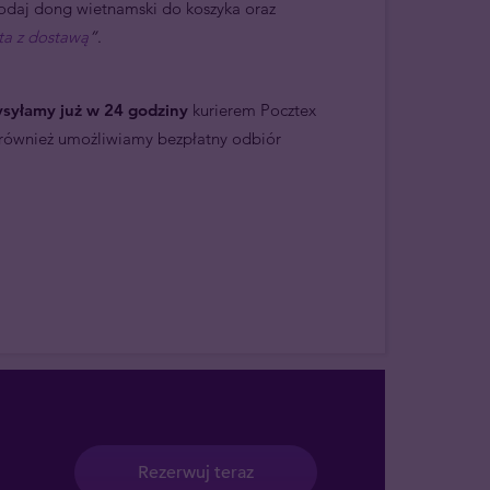
dodaj dong wietnamski do koszyka oraz
ta z dostawą
”
.
syłamy już w 24 godziny
kurierem Pocztex
k również umożliwiamy bezpłatny odbiór
Rezerwuj teraz