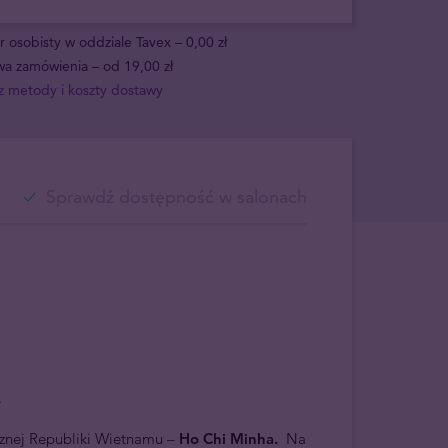
 osobisty w oddziale Tavex – 0,00 zł
a zamówienia – od 19,00 zł
 metody i koszty dostawy
Sprawdź dostępność w salonach
D.
znej Republiki Wietnamu –
Ho Chi Minha.
Na