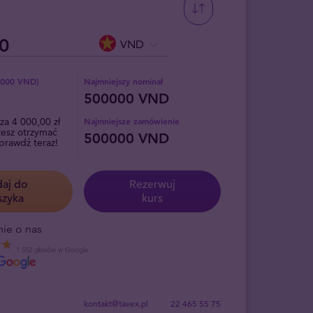
VND
1000 VND)
Najmniejszy nominał
500000 VND
za 4 000,00 zł
Najmniejsze zamówienie
żesz otrzymać
500000 VND
sprawdź teraz!
aj do
Rezerwuj
szyka
kurs
ie o nas
1 552 głosów w Google
kontakt@tavex.pl
22 465 55 75