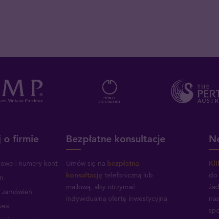
 o firmie
Bezpłatne konsultacje
Ne
mowe i numery kont
Umów się na
bezpłatną
Kli
konsultację
telefoniczną lub
do 
n
mailową, aby otrzymać
żad
a zamówień
indywidualną ofertę inwestycyjną
nas
vex
spe