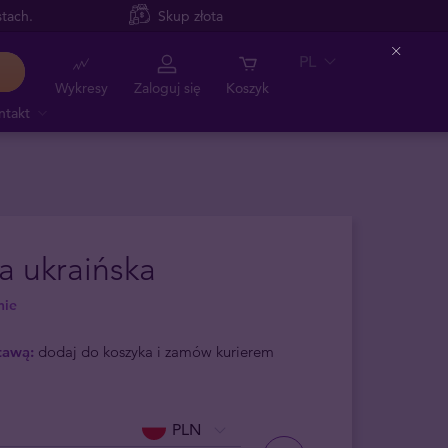
tach.
Skup złota
PL
Close
Wykresy
Zaloguj się
Koszyk
ntakt
a ukraińska
nie
tawą:
dodaj do koszyka i zamów kurierem
PLN