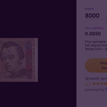
Kupisz
Kurs wymiany
0.0850
Przy wymianie 
lub więcej mo
lepszy kurs – 
Dod
ko
Sprawdź opin
4,7