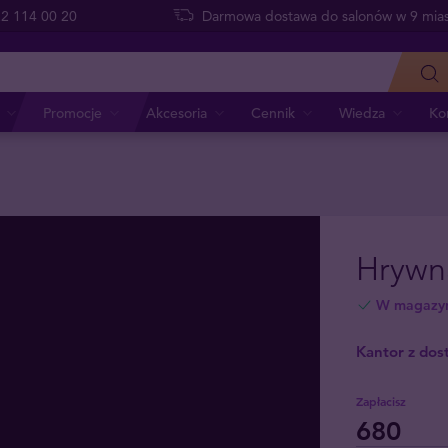
 22 114 00 20
Darmowa dostawa do salonów w 9 mias
Promocje
Akcesoria
Cennik
Wiedza
Ko
Hrywn
W magazy
Kantor z dos
Zapłacisz