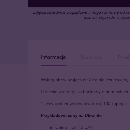
Zdjęcia są jedynie poglądowe i mogą różnić się od 
losowo, chyba że w opisie
Informacje
Banknoty
Przel
Walutą obowiązującą na Ukrainie jest hrywn
Obecnie w obiegu są banknoty o nominałach 1, 2
1 hrywna stanowi równowartość 100 kopiejek.
Przykładowe ceny na Ukrainie
Chleb – ok. 12 UAH