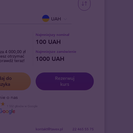
UAH
Najmniejszy nominał
100 UAH
za 4 000,00 zł
Najmniejsze zamówienie
żesz otrzymać
1000 UAH
sprawdź teraz!
aj do
Rezerwuj
szyka
kurs
ie o nas
1 552 głosów w Google
kontakt@tavex.pl
22 465 55 75