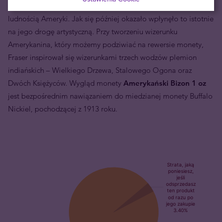
Frasera, który w dzieciństwie miał styczność z rdzenną
ludnością Ameryki. Jak się później okazało wpłynęło to istotnie
na jego drogę artystyczną. Przy tworzeniu wizerunku
Amerykanina, który możemy podziwiać na rewersie monety,
Fraser inspirował się wizerunkami trzech wodzów plemion
indiańskich – Wielkiego Drzewa, Stalowego Ogona oraz
Dwóch Księżyców. Wygląd monety
Amerykański Bizon 1 oz
jest bezpośrednim nawiązaniem do miedzianej monety Buffalo
Nickiel, pochodzącej z 1913 roku.