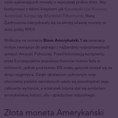
osób wybierających monety o najwyższej próbie złota. Aby
konkurować z takimi klasykami jak
Kanadyjski Liść Klonowy
,
Australijski Kangur
czy
Wiedeński Filharmonik
, Stany
Zjednoczone zdecydowały się na emisję własnej monety ze
złota próby 999,9.
Widoczny na monecie
Bizon Amerykański 1 oz
zwierzęcy
motyw nawiązuje do jednego z najbardziej rozpoznawalnych
symboli Ameryki Północnej. Przed kolonizacją kontynentu
przez Europejczyków populacja bizonów liczona była w
milionach, jednak pod koniec XIX wieku gatunek znalazł się na
skraju wyginięcia. Dzięki działaniom ochronnym oraz
utworzeniu parków narodowych udało się powstrzymać jego
całkowite wymarcie, a wizerunek bizona stał się symbolem
amerykańskiej historii, siły i dziedzictwa naturalnego.
Złota moneta Amerykański