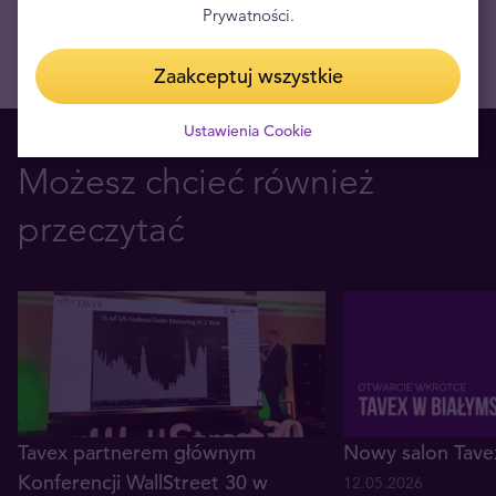
Prywatności.
Zaakceptuj wszystkie
Ustawienia Cookie
Możesz chcieć również
przeczytać
Tavex partnerem głównym
Nowy salon Tave
Konferencji WallStreet 30 w
12.05.2026