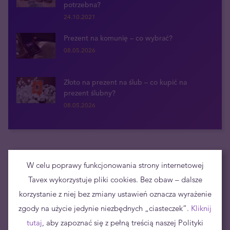
potrzebna?
24.10.2021
Prezent na komunię – co wybrać?
08.05.2026
Złoto na prezent na ślub – co kupić na
prezent ślubny?
08.05.2026
Dołącz do newslettera i otrzymuj powiadomienia o nowościach
W celu poprawy funkcjonowania strony internetowej
Tavex wykorzystuje pliki cookies. Bez obaw – dalsze
korzystanie z niej bez zmiany ustawień oznacza wyrażenie
zgody na użycie jedynie niezbędnych „ciasteczek”.
Kliknij
tutaj
, aby zapoznać się z pełną treścią naszej Polityki