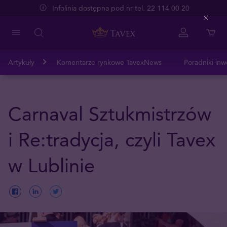
Infolinia dostępna pod nr tel. 22 114 00 20
Close
Artykuły
Komentarze rynkowe TavexNews
Poradniki inw
Carnaval Sztukmistrzów
i Re:tradycja, czyli Tavex
w Lublinie