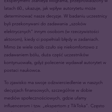
Eksperyment Stanleya Milgrama, przeprowadzony w
latach 60., ukazuje, jak wpływ autorytetu może
determinować nasze decyzje. W badaniu uczestnicy
byli przekonywani do zadawania „szoków
elektrycznych” innym osobom (w rzeczywistości
aktorom), kiedy ci popełniali błędy w zadaniach.
Mimo że wiele osób czuło się niekomfortowo z
zadawaniem bólu, duża część uczestników
kontynuowała, gdyż polecenie wydawał autorytet w
postaci naukowca.
To zjawisko ma swoje odzwierciedlenie w naszych
decyzjach finansowych, szczególnie w dobie
mediów społecznościowych, gdzie ufamy
influencerom i tzw. „ekspertom z TikToka”. Często