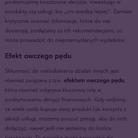
podejmujemy kosztowne decyzje, inwestując w
produkty czy usługi, bo „oni wiedzą lepiej”. Zamiast
krytycznie oceniać informacje, które do nas
docierają, podążamy za ich rekomendacjami, co
może prowadzić do nieprzemyślanych wydatków.
Efekt owczego pędu
Skłonność do naśladowania działań innych jest
również związana z tzw.
efektem owczego pędu
,
który również odgrywa kluczową rolę w
podejmowaniu decyzji finansowych. Gdy widzimy,
że wiele osób kupuje dany produkt lub korzysta z
jakiejś usługi, możemy poczuć presję, aby do nich
dołączyć, nawet jeśli nie jesteśmy do końca
przekonani. To zjawisko może prowadzić do