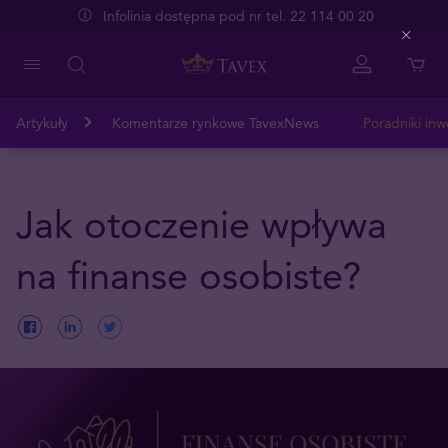
Infolinia dostępna pod nr tel. 22 114 00 20
Close
Artykuły
Komentarze rynkowe TavexNews
Poradniki inw
Jak otoczenie wpływa
na finanse osobiste?