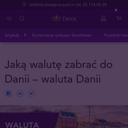
Infolinia dostępna pod nr tel. 22 114 00 20
Close
Artykuły
Komentarze rynkowe TavexNews
Poradniki inw
Jaką walutę zabrać do
Danii – waluta Danii