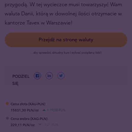
przygodą. W tej wycieczce musi towarzyszyć Wam
waluta Danii, którą w dowolnej ilości otrzymacie w
kantorze Tavex w Warszawie!
Przejdź na stronę waluty
…aby sprawdzić aktualny kurs i wybrać pożądaną ilość!
PODZIEL
SIĘ
Cena złota (XAU-PLN)
15831,30 PLN/oz
+ 19,00 PLN
Cena srebra (XAG-PLN)
229,11 PLN/oz
- 2,21 PLN