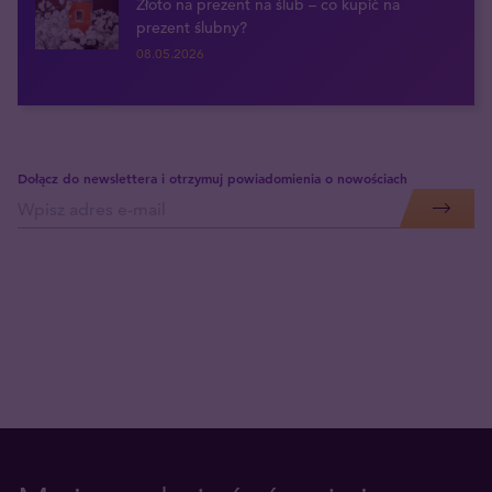
Złoto na prezent na ślub – co kupić na
prezent ślubny?
08.05.2026
Dołącz do newslettera i otrzymuj powiadomienia o nowościach