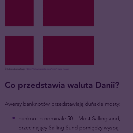
Źródło zdjęcia flagi:
https://pl.wikipedia.org/wiki/Flaga_Danii
Co przedstawia waluta Danii?
Awersy banknotów przedstawiają duńskie mosty:
banknot o nominale 50 – Most Sallingsund,
przecinający Salling Sund pomiędzy wyspą