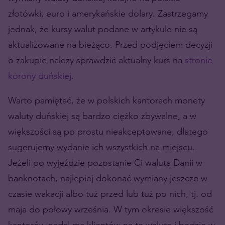
złotówki, euro i amerykańskie dolary. Zastrzegamy
jednak, że kursy walut podane w artykule nie są
aktualizowane na bieżąco. Przed podjęciem decyzji
o zakupie należy sprawdzić aktualny kurs na
stronie
korony duńskiej
.
Warto pamiętać, że w polskich kantorach monety
waluty duńskiej są bardzo ciężko zbywalne, a w
większości są po prostu nieakceptowane, dlatego
sugerujemy wydanie ich wszystkich na miejscu.
Jeżeli po wyjeździe pozostanie Ci waluta Danii w
banknotach, najlepiej dokonać wymiany jeszcze w
czasie wakacji albo tuż przed lub tuż po nich, tj. od
maja do połowy września. W tym okresie większość
kantorów nadal ma klientów na tę walutę i będzie w