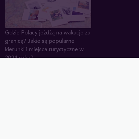
Gdzie Polacy jeżdżą na wakacje za
granicą? Jakie są popularne
kierunki i miejsca turystyczne w
2024 roku?
25.04.2024
Eurotrip, czyli jak przygotować się
do wycieczki po Europie
27.09.2023