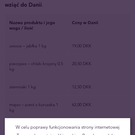
wziąć do Danii
.
Nazwa produktu i jego
Ceny w Danii
waga / ilość
owoce – jabłka 1 kg
19,00 DKK
pieczywo – chleb krojony 0,5
20,50 DKK
kg
ziemniaki 1 kg
12,50 DKK
mięso – pierś z kurczaka 1
62,00 DKK
kg
W celu poprawy funkcjonowania strony internetowej
jajka 10 szt.
23,00 DKK