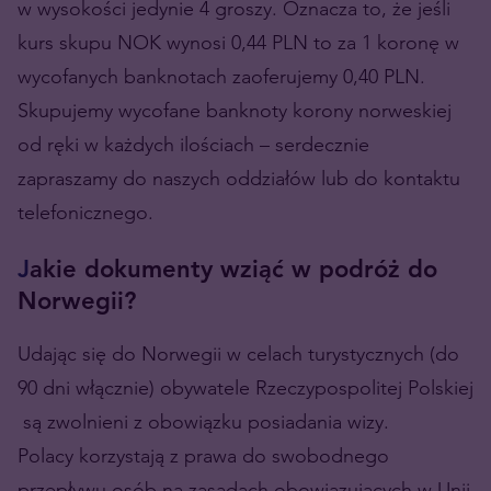
w wysokości jedynie 4 groszy. Oznacza to, że jeśli
kurs skupu NOK wynosi 0,44 PLN to za 1 koronę w
wycofanych banknotach zaoferujemy 0,40 PLN.
Skupujemy wycofane banknoty korony norweskiej
od ręki w każdych ilościach – serdecznie
zapraszamy do naszych oddziałów lub do kontaktu
telefonicznego.
J
akie dokumenty wziąć w podróż do
Norwegii?
Udając się do Norwegii w celach turystycznych (do
90 dni włącznie) obywatele Rzeczypospolitej Polskiej
są zwolnieni z obowiązku posiadania wizy.
Polacy korzystają z prawa do swobodnego
przepływu osób na zasadach obowiązujących w Unii