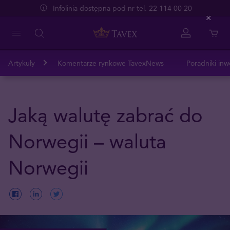
Infolinia dostępna pod nr tel. 22 114 00 20
Close
Artykuły
Komentarze rynkowe TavexNews
Poradniki inw
Jaką walutę zabrać do
Norwegii – waluta
Norwegii