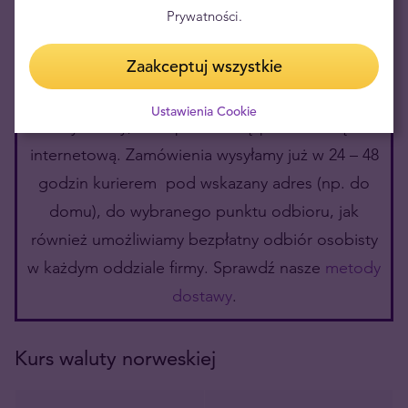
Prywatności.
Nie trać czasu na szukanie, gdzie kupić walutę
Zaakceptuj wszystkie
Norwegii i skorzystaj z naszych usług!
Gotówkę najwygodniej wymienisz online –
Ustawienia Cookie
wystarczy, że kupisz walutę przez stronę
internetową. Zamówienia wysyłamy już w 24 – 48
godzin kurierem pod wskazany adres (np. do
domu), do wybranego punktu odbioru, jak
również umożliwiamy bezpłatny odbiór osobisty
w każdym oddziale firmy. Sprawdź nasze
metody
dostawy
.
Kurs waluty norweskiej