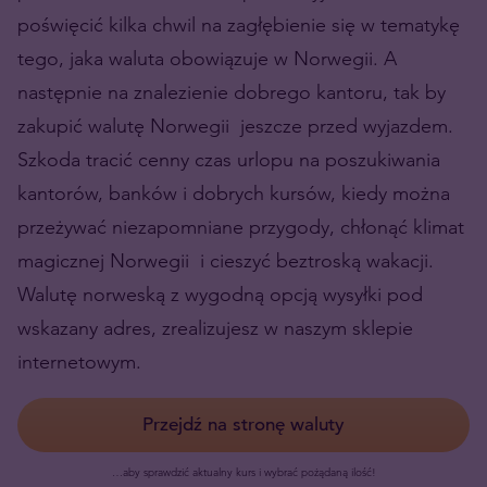
poświęcić kilka chwil na zagłębienie się w tematykę
tego, jaka waluta obowiązuje w Norwegii. A
następnie na znalezienie dobrego kantoru, tak by
zakupić walutę Norwegii jeszcze przed wyjazdem.
Szkoda tracić cenny czas urlopu na poszukiwania
kantorów, banków i dobrych kursów, kiedy można
przeżywać niezapomniane przygody, chłonąć klimat
magicznej Norwegii i cieszyć beztroską wakacji.
Walutę norweską z wygodną opcją wysyłki pod
wskazany adres, zrealizujesz w naszym sklepie
internetowym.
Przejdź na stronę waluty
…aby sprawdzić aktualny kurs i wybrać pożądaną ilość!