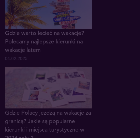
Gdzie warto lecieć na wakacje?
Polecamy najlepsze kierunki na
wakacje latem
04.02.2025
Gdzie Polacy jeżdżą na wakacje za
granicą? Jakie są popularne
kierunki i miejsca turystyczne w
2024 roku?