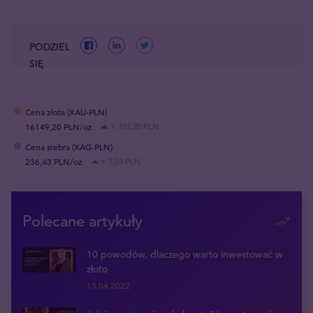
PODZIEL
SIĘ
Cena złota (XAU-PLN)
16149,20 PLN/oz
+ 331,20 PLN
Cena srebra (XAG-PLN)
236,43 PLN/oz
+ 7,03 PLN
Polecane artykuły
10 powodów, dlaczego warto inwestować w
złoto
13.04.2022