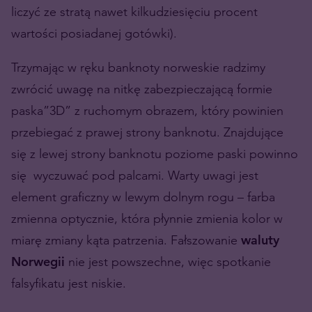
liczyć ze stratą nawet kilkudziesięciu procent
wartości posiadanej gotówki).
Trzymając w ręku banknoty norweskie radzimy
zwrócić uwagę na nitkę zabezpieczającą formie
paska”3D” z ruchomym obrazem, który powinien
przebiegać z prawej strony banknotu. Znajdujące
się z lewej strony banknotu poziome paski powinno
się wyczuwać pod palcami. Warty uwagi jest
element graficzny w lewym dolnym rogu – farba
zmienna optycznie, która płynnie zmienia kolor w
miarę zmiany kąta patrzenia. Fałszowanie
waluty
Norwegii
nie jest powszechne, więc spotkanie
falsyfikatu jest niskie.