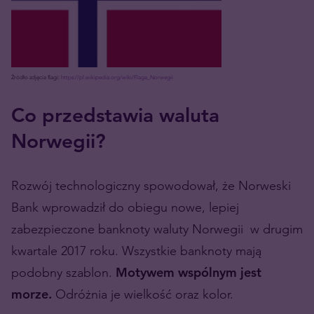
Źródło zdjęcia flagi:
https://pl.wikipedia.org/wiki/Flaga_Norwegii
Co przedstawia waluta
Norwegii?
Rozwój technologiczny spowodował, że Norweski
Bank wprowadził do obiegu nowe, lepiej
zabezpieczone banknoty waluty Norwegii w drugim
kwartale 2017 roku. Wszystkie banknoty mają
podobny szablon.
Motywem wspólnym jest
morze.
Odróżnia je wielkość oraz kolor.