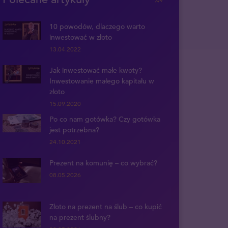
10 powodów, dlaczego warto
inwestować w złoto
13.04.2022
Jak inwestować małe kwoty?
Inwestowanie małego kapitału w
złoto
15.09.2020
Po co nam gotówka? Czy gotówka
jest potrzebna?
24.10.2021
Prezent na komunię – co wybrać?
08.05.2026
Złoto na prezent na ślub – co kupić
na prezent ślubny?