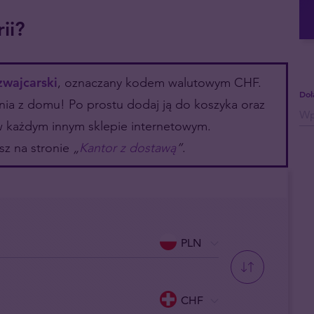
ii?
zwajcarski
, oznaczany kodem walutowym CHF.
Doł
a z domu! Po prostu dodaj ją do koszyka oraz
w każdym innym sklepie internetowym.
esz na stronie
„
Kantor z dostawą
”
.
PLN
CHF