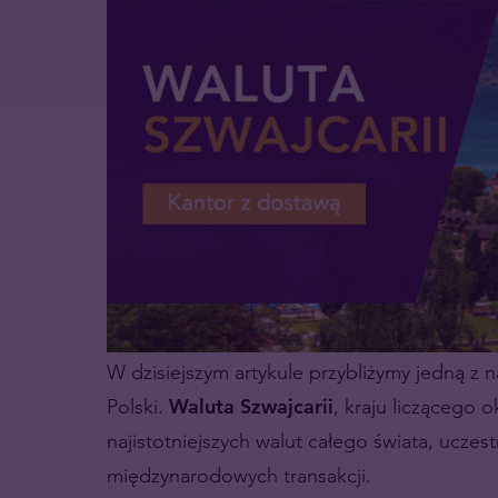
W dzisiejszym artykule przybliżymy jedną z n
Polski.
Waluta Szwajcarii
, kraju liczącego 
najistotniejszych walut całego świata, uczes
międzynarodowych transakcji.