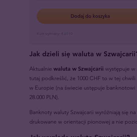
Dodaj do koszyka
Kurs wymiany:
4.6510
Jak dzieli się waluta w Szwajcarii
Aktualnie
waluta w Szwajcarii
występuje w n
tutaj podkreślić, że 1000 CHF to w tej chwi
w Europie (na świecie ustępuje banknotowi
28.000 PLN).
Banknoty waluty Szwajcarii wyróżniają się na
drukowane w orientacji pionowej a nie pozi