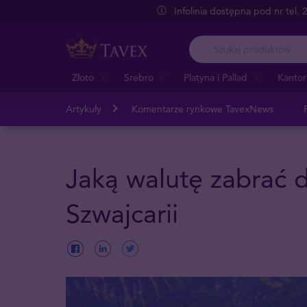
Infolinia dostępna pod nr tel.
Złoto
Srebro
Platyna i Pallad
Kantor
Artykuły
Komentarze rynkowe TavexNews
Jaką walutę zabrać d
Szwajcarii