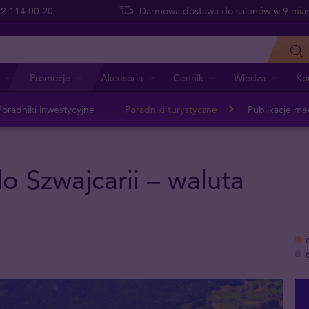
 22 114 00 20
Darmowa dostawa do salonów w 9 mias
Promocje
Akcesoria
Cennik
Wiedza
Ko
Poradniki inwestycyjne
Poradniki turystyczne
Publikacje me
o Szwajcarii – waluta