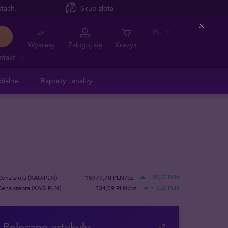
tach.
Skup złota
PL
Close
Wykresy
Zaloguj się
Koszyk
ntakt
dialne
Raporty i analizy
Cena złota (XAU-PLN)
15977,70 PLN/oz
+ 98,50 PLN
Cena srebra (XAG-PLN)
234,09 PLN/oz
+ 3,22 PLN
Polecane artykuły