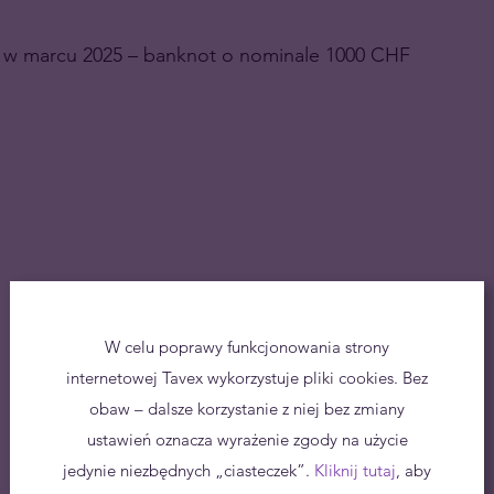
 – w marcu 2025 – banknot o nominale 1000 CHF
W celu poprawy funkcjonowania strony
internetowej Tavex wykorzystuje pliki cookies. Bez
obaw – dalsze korzystanie z niej bez zmiany
ustawień oznacza wyrażenie zgody na użycie
jedynie niezbędnych „ciasteczek”.
Kliknij tutaj
, aby