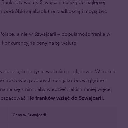
anknoty waluty Szwajcarii należą do najlepiej
h podróbki są absolutną rzadkością i mogą być
olsce, a nie w Szwajcarii
–
popularność franka w
e konkurencyjne ceny na tę walutę.
za tabela, to jedynie wartości poglądowe. W trakcie
ie traktować podanych cen jako bezwzględne i
nie się z nimi, aby wiedzieć, jakich mniej więcej
m oszacować,
ile franków wziąć do Szwajcarii
.
Ceny w Szwajcarii