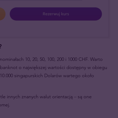
Rezerwuj kurs
?
ominałach 10, 20, 50, 100, 200 i 1000 CHF. Warto
li banknot o największej wartości dostępny w obiegu
 10.000 singapurskich Dolarów wartego około
 tle innych znanych walut orientacją
–
są one
omej.