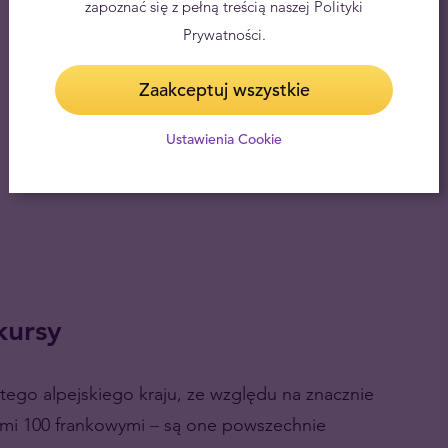
zapoznać się z pełną treścią naszej Polityki
Prywatności.
Zaakceptuj wszystkie
Ustawienia Cookie
kursy
tego alpejskiego kraju, ze względu na znacznie
ami 100 frankowymi
–
są one powszechnie